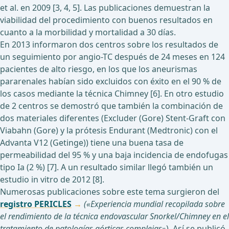
et al. en 2009 [3, 4, 5]. Las publicaciones demuestran la
viabilidad del procedimiento con buenos resultados en
cuanto a la morbilidad y mortalidad a 30 días.
En 2013 informaron dos centros sobre los resultados de
un seguimiento por angio-TC después de 24 meses en 124
pacientes de alto riesgo, en los que los aneurismas
pararenales habían sido excluidos con éxito en el 90 % de
los casos mediante la técnica Chimney [6]. En otro estudio
de 2 centros se demostró que también la combinación de
dos materiales diferentes (Excluder (Gore) Stent-Graft con
Viabahn (Gore) y la prótesis Endurant (Medtronic) con el
Advanta V12 (Getinge)) tiene una buena tasa de
permeabilidad del 95 % y una baja incidencia de endofugas
tipo Ia (2 %) [7]. A un resultado similar llegó también un
estudio in vitro de 2012 [8].
Numerosas publicaciones sobre este tema surgieron del
registro PERICLES
(«Experiencia mundial recopilada sobre
el rendimiento de la técnica endovascular Snorkel/Chimney en el
tratamiento de patologías aórticas complejas»
). Así se publicó