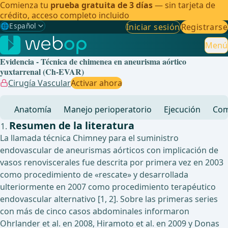
Comienza tu
prueba gratuita de 3 días
— sin tarjeta de
crédito, acceso completo incluido
🌐
Español
Iniciar sesión
Registrarse
Gewählte Sprache: Español
🇩🇪
Alemán
Menú
Evidencia - Técnica de chimenea en aneurisma aórtico
🇬🇧
Inglés
yuxtarrenal (Ch-EVAR)
Cirugía Vascular
Activar ahora
🇪🇸
Español
✓
Anatomía
Manejo perioperatorio
Ejecución
Com
🇧🇷
Brasileño
Resumen de la literatura
La llamada técnica Chimney para el suministro
endovascular de aneurismas aórticos con implicación de
vasos renoviscerales fue descrita por primera vez en 2003
como procedimiento de «rescate» y desarrollada
ulteriormente en 2007 como procedimiento terapéutico
endovascular alternativo [1, 2]. Sobre las primeras series
con más de cinco casos abdominales informaron
Ohrlander et al. en 2008, Hiramoto et al. en 2009 y Donas