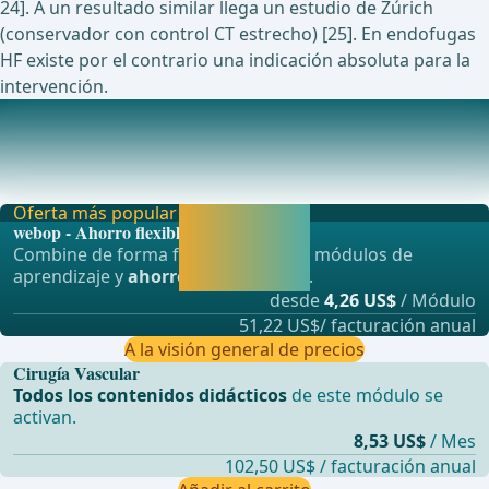
24]. A un resultado similar llega un estudio de Zúrich
(conservador con control CT estrecho) [25]. En endofugas
HF existe por el contrario una indicación absoluta para la
intervención.
Estudios actualmente en curso sobre este tema
Prospective Study for Aortic Arch Therapy With stENt-graft
for Chimney technologY（PATENCY）Chimney E
Oferta más popular
Activar ahora y
webop - Ahorro flexible
seguir
Combine de forma flexible nuestros módulos de
aprendiendo
aprendizaje y
ahorre hasta un 50%
.
directamente.
desde
4,26 US$
/ Módulo
51,22 US$/ facturación anual
A la visión general de precios
Cirugía Vascular
Todos los contenidos didácticos
de este módulo se
activan.
8,53 US$
/ Mes
102,50 US$ / facturación anual