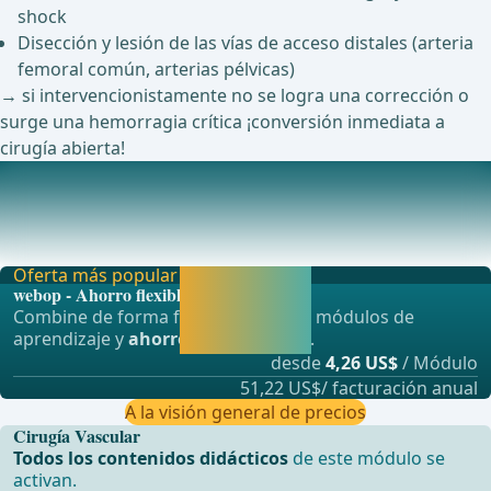
shock
Disección y lesión de las vías de acceso distales (arteria
femoral común, arterias pélvicas)
→ si intervencionistamente no se logra una corrección o
surge una hemorragia crítica ¡conversión inmediata a
cirugía abierta!
Complicaciones postoperatorias
1. Complicaciones isqu&#xE9;micasIsquemia de
extremidades&#xA0;&#xA0;embolias perif&#xE9;ricas (&lt
Oferta más popular
Activar ahora y
webop - Ahorro flexible
seguir
Combine de forma flexible nuestros módulos de
aprendiendo
aprendizaje y
ahorre hasta un 50%
.
directamente.
desde
4,26 US$
/ Módulo
51,22 US$/ facturación anual
A la visión general de precios
Cirugía Vascular
Todos los contenidos didácticos
de este módulo se
activan.