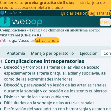
Comienza tu
prueba gratuita de 3 días
— sin tarjeta de
crédito, acceso completo incluido
🌐
Español
Iniciar sesión
Registrarse
Gewählte Sprache: Español
🇩🇪
Alemán
Menú
Complicaciones - Técnica de chimenea en aneurisma aórtico
🇬🇧
Inglés
yuxtarrenal (Ch-EVAR)
Cirugía Vascular
Activar ahora
🇪🇸
Español
✓
Anatomía
Manejo perioperatorio
Ejecución
Com
🇧🇷
Brasileño
Complicaciones intraoperatorias
Disección y trombosis arterial de las vías de acceso,
especialmente la arteria braquial, axilar y subclavia, así
como de las extremidades inferiores
Disección, paravasación y lesión de las arterias renales
durante la sondaje y colocación de los stents cubiertos
Dislocación de los stents cubiertos.
Dificultades en la sondaje de las arterias renales
Perforación del saco aórtico con hemorragia y estado de