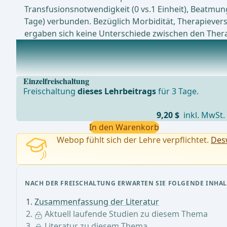
Transfusionsnotwendigkeit (0 vs.1 Einheit), Beatmung
Tage) verbunden. Bezüglich Morbidität, Therapievers
ergaben sich keine Unterschiede zwischen den Ther
Aktuell laufende Studien zu diesem Thema
CAESAR Trial: Comparison of surveillance vs Aortic En
Einzelfreischaltung
Freischaltung
dieses Lehrbeitrags
für 3 Tage.
9,20 $
inkl. MwSt.
In den Warenkorb
Webop fühlt sich der Lehre verpflichtet.
Desw
NACH DER FREISCHALTUNG ERWARTEN SIE FOLGENDE INHAL
Zusammenfassung der Literatur
Aktuell laufende Studien zu diesem Thema
Literatur zu diesem Thema