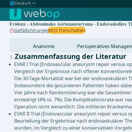
🌐
Deutsch
Gewählte Sprache: Deutsch
🇩🇪
Deutsch
✓
Evidenz - Abdominales Aortenaneurysma - Endovaskuläre T
🇬🇧
English
Gefäßchirurgie
Jetzt freischalten
🇪🇸
Spanisch
Anatomie
Perioperatives Manage
🇧🇷
Brasilianisch
Zusammenfassung der Literatur
EVAR I Trial (Endovascular aneurysm repair versus op
Vergleich der Ergebnisse nach offener konventionel
Die 30-Tage-Mortalität war bei der endovaskulären The
Insbesondere die gesünderen Patienten haben dabei p
Vier Jahre nach Randomisierung war die Gesamtmortal
erniedrigt (4% vs. 7%). Die Komplikationsrate war na
Operation nicht wesentlich. Die mittleren Krankenh
EVAR II Trial (Endovascular aneurysm repair versus o
Beurteilung der Ergebnisse nach endovaskulärer The
wurden, im Vergleich zu einer konservativen Vorgehe