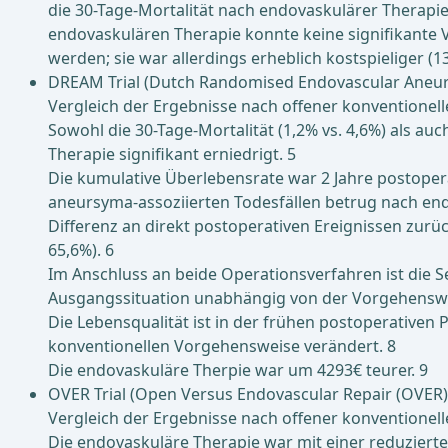
die 30-Tage-Mortalität nach endovaskulärer Therapie
endovaskulären Therapie konnte keine signifikante 
werden; sie war allerdings erheblich kostspieliger (1
DREAM Trial (Dutch Randomised Endovascular Ane
Vergleich der Ergebnisse nach offener konventionel
Sowohl die 30-Tage-Mortalität (1,2% vs. 4,6%) als a
Therapie signifikant erniedrigt. 5
Die kumulative Überlebensrate war 2 Jahre postoper
aneursyma-assoziierten Todesfällen betrug nach end
Differenz an direkt postoperativen Ereignissen zurüc
65,6%). 6
Im Anschluss an beide Operationsverfahren ist die Se
Ausgangssituation unabhängig von der Vorgehenswei
Die Lebensqualität ist in der frühen postoperative
konventionellen Vorgehensweise verändert. 8
Die endovaskuläre Therpie war um 4293€ teurer. 9
OVER Trial (Open Versus Endovascular Repair (OVER)
Vergleich der Ergebnisse nach offener konventionel
Die endovaskuläre Therapie war mit einer reduzierten 