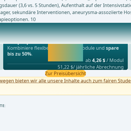
sdauer (3,6 vs. 5 Stunden), Aufenthalt auf der Intensivstati
ager, sekundäre Interventionen, aneurysma-assoziierte Hosp
apieoptionen. 10
Beliebtestes Angebot
dografting for Small Aneurysm Repair Vergleich
webop - Sparflex
Jetzt freischalten
Kombiniere flexibel unsere Lernmodule und
spare
und direkt weiter
bis zu 50%
.
lernen.
ab
4,26 $
/ Modul
51,22 $/ jährliche Abrechnung
Zur Preisübersicht
egen bieten wir alle unsere Inhalte auch zum fairen Stude
TE: