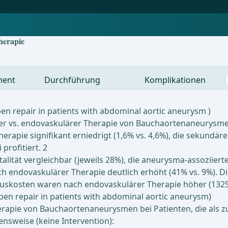
herapie
ment
Durchführung
Komplikationen
en repair in patients with abdominal aortic aneurysm )
ler vs. endovaskulärer Therapie von Bauchaortenaneurysme
rapie signifikant erniedrigt (1,6% vs. 4,6%), die sekundäre 
rofitiert. 2
ität vergleichbar (jeweils 28%), die aneurysma-assoziiert
ch endovaskulärer Therapie deutlich erhöht (41% vs. 9%). Di
auskosten waren nach endovaskulärer Therapie höher (13257
pen repair in patients with abdominal aortic aneurysm)
rapie von Bauchaortenaneurysmen bei Patienten, die als zu
nsweise (keine Intervention):