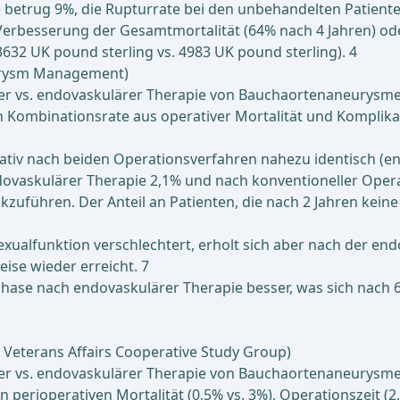
 betrug 9%, die Rupturrate bei den unbehandelten Patiente
Verbesserung der Gesamtmortalität (64% nach 4 Jahren) od
3632 UK pound sterling vs. 4983 UK pound sterling). 4
urysm Management)
ler vs. endovaskulärer Therapie von Bauchaortenaneurysme
uch Kombinationsrate aus operativer Mortalität und Komplik
ativ nach beiden Operationsverfahren nahezu identisch (end
ovaskulärer Therapie 2,1% und nach konventioneller Operati
kzuführen. Der Anteil an Patienten, die nach 2 Jahren keine
xualfunktion verschlechtert, erholt sich aber nach der end
se wieder erreicht. 7
n Phase nach endovaskulärer Therapie besser, was sich nac
 Veterans Affairs Cooperative Study Group)
ler vs. endovaskulärer Therapie von Bauchaortenaneurysme
perioperativen Mortalität (0,5% vs. 3%), Operationszeit (2,9 