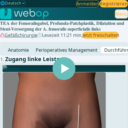
🌐
Deutsch
Anmelden
Registrieren
Gewählte Sprache: Deutsch
🇩🇪
Deutsch
Menu
✓
TEA der Femoralisgabel, Profunda-Patchplastik, Dilatation und
🇬🇧
English
Stent-Versorgung der A. femoralis superficialis links
Gefäßchirurgie
Lesezeit 11:21 min.
Jetzt freischalten
🇪🇸
Spanisch
Anatomie
Perioperatives Management
Durchführ
🇧🇷
Brasilianisch
Zugang linke Leiste