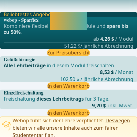
Mittels Gefäßspatel Aufsuchen einer geeigneten
Dissektionsebene (entweder Intima- oder Adventitiana
Beliebtestes Angebot
Jetzt freischalten
webop - Sparflex
und direkt weiter
Kombiniere flexibel unsere Lernmodule und
spare bis
lernen.
zu 50%
.
ab
4,26 $
/ Modul
51,22 $/ jährliche Abrechnung
Zur Preisübersicht
Gefäßchirurgie
Alle Lehrbeiträge
in diesem Modul freischalten.
8,53 $
/ Monat
102,50 $ / jährliche Abrechnung
In den Warenkorb
Einzelfreischaltung
Freischaltung
dieses Lehrbeitrags
für 3 Tage.
9,20 $
inkl. MwSt.
In den Warenkorb
Webop fühlt sich der Lehre verpflichtet.
Deswegen
bieten wir alle unsere Inhalte auch zum fairen
Studententarif an.