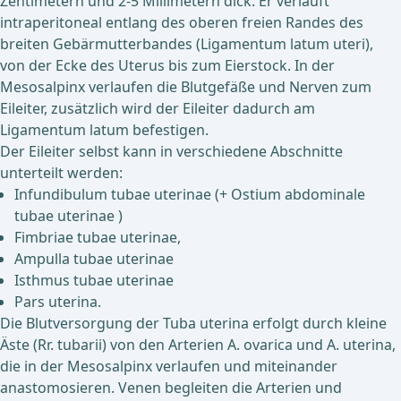
Zentimetern und 2-5 Millimetern dick. Er verläuft
intraperitoneal entlang des oberen freien Randes des
breiten Gebärmutterbandes (Ligamentum latum uteri),
von der Ecke des Uterus bis zum Eierstock. In der
Mesosalpinx verlaufen die Blutgefäße und Nerven zum
Eileiter, zusätzlich wird der Eileiter dadurch am
Ligamentum latum befestigen.
Der Eileiter selbst kann in verschiedene Abschnitte
unterteilt werden:
Infundibulum tubae uterinae (+ Ostium abdominale
tubae uterinae )
Fimbriae tubae uterinae,
Ampulla tubae uterinae
Isthmus tubae uterinae
Pars uterina.
Die Blutversorgung der Tuba uterina erfolgt durch kleine
Äste (Rr. tubarii) von den Arterien A. ovarica und A. uterina,
die in der Mesosalpinx verlaufen und miteinander
anastomosieren. Venen begleiten die Arterien und