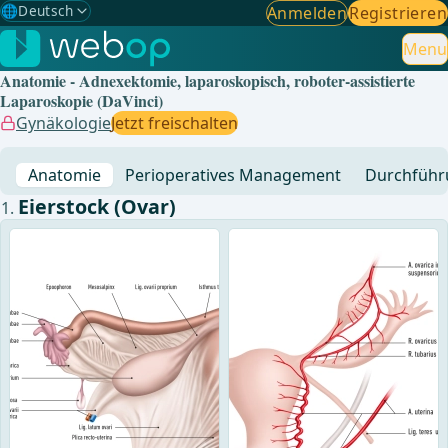
🌐
Deutsch
Anmelden
Registrieren
Gewählte Sprache: Deutsch
🇩🇪
Deutsch
Menu
✓
Anatomie - Adnexektomie, laparoskopisch, roboter-assistierte
🇬🇧
English
Laparoskopie (DaVinci)
Gynäkologie
Jetzt freischalten
🇪🇸
Spanisch
Anatomie
Perioperatives Management
Durchführ
🇧🇷
Brasilianisch
Eierstock (Ovar)