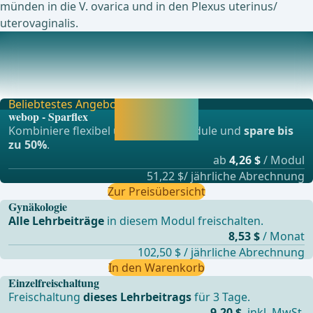
münden in die V. ovarica und in den Plexus uterinus/
uterovaginalis.
Die Gebärmutter (Uterus )
Die Gebärmutter, auch Uterus genannt, ist ein hohles,
muskuläres Organ im weiblichen Körper, das ei
Beliebtestes Angebot
Jetzt freischalten
webop - Sparflex
und direkt weiter
Kombiniere flexibel unsere Lernmodule und
spare bis
lernen.
zu 50%
.
ab
4,26 $
/ Modul
51,22 $/ jährliche Abrechnung
Zur Preisübersicht
Gynäkologie
Alle Lehrbeiträge
in diesem Modul freischalten.
8,53 $
/ Monat
102,50 $ / jährliche Abrechnung
In den Warenkorb
Einzelfreischaltung
Freischaltung
dieses Lehrbeitrags
für 3 Tage.
9,20 $
inkl. MwSt.