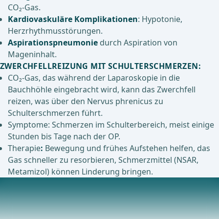
CO₂-Gas.
Kardiovaskuläre Komplikationen
: Hypotonie,
Herzrhythmusstörungen.
Aspirationspneumonie
durch Aspiration von
Mageninhalt.
ZWERCHFELLREIZUNG MIT SCHULTERSCHMERZEN:
CO₂-Gas, das während der Laparoskopie in die
Bauchhöhle eingebracht wird, kann das Zwerchfell
reizen, was über den Nervus phrenicus zu
Schulterschmerzen führt.
Symptome: Schmerzen im Schulterbereich, meist einige
Stunden bis Tage nach der OP.
Therapie
:
Bewegung und frühes Aufstehen helfen, das
Gas schneller zu resorbieren, Schmerzmittel (NSAR,
Metamizol) können Linderung bringen.
Postoperative Komplikationen
Nachblutungen:Können durch unkontrollierte
Gefäßblutungen aus dem Ovarialstumpf oder