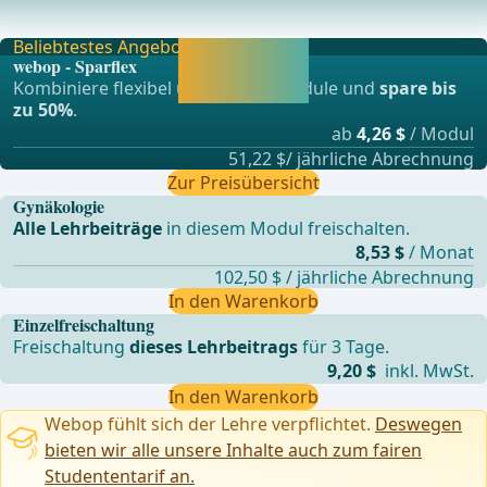
unzureichende
Beliebtestes Angebot
Jetzt freischalten
webop - Sparflex
und direkt weiter
Kombiniere flexibel unsere Lernmodule und
spare bis
lernen.
zu 50%
.
ab
4,26 $
/ Modul
51,22 $/ jährliche Abrechnung
Zur Preisübersicht
Gynäkologie
Alle Lehrbeiträge
in diesem Modul freischalten.
8,53 $
/ Monat
102,50 $ / jährliche Abrechnung
In den Warenkorb
Einzelfreischaltung
Freischaltung
dieses Lehrbeitrags
für 3 Tage.
9,20 $
inkl. MwSt.
In den Warenkorb
Webop fühlt sich der Lehre verpflichtet.
Deswegen
bieten wir alle unsere Inhalte auch zum fairen
Studententarif an.