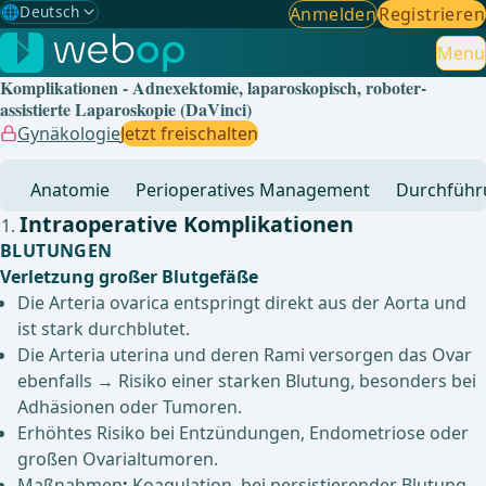
🌐
Deutsch
Anmelden
Registrieren
Gewählte Sprache: Deutsch
🇩🇪
Deutsch
Menu
✓
Komplikationen - Adnexektomie, laparoskopisch, roboter-
🇬🇧
English
assistierte Laparoskopie (DaVinci)
Gynäkologie
Jetzt freischalten
🇪🇸
Spanisch
Anatomie
Perioperatives Management
Durchführ
🇧🇷
Brasilianisch
Intraoperative Komplikationen
BLUTUNGEN
Verletzung großer Blutgefäße
Die Arteria ovarica entspringt direkt aus der Aorta und
ist stark durchblutet.
Die Arteria uterina und deren Rami versorgen das Ovar
ebenfalls → Risiko einer starken Blutung, besonders bei
Adhäsionen oder Tumoren.
Erhöhtes Risiko bei Entzündungen, Endometriose oder
großen Ovarialtumoren.
Maßnahmen
:
Koagulation, bei persistierender Blutung