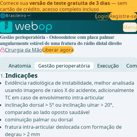
Comece sua
versão de teste gratuita de 3 dias
— sem
cartão de crédito, acesso completo incluso
🌐
Brasileiro
Login
Registre-se
Gewählte Sprache: Brasileiro
🇩🇪
Alemão
Menu
Gestão perioperatória - Osteossíntese com placa palmar
🇬🇧
Inglês
angularmente estável de uma fratura do rádio distal direito
Cirurgia da Mão
Liberar agora
🇪🇸
Espanhol
Anatomia
Gestão perioperatória
Execução
Comp
🇧🇷
Brasileiro
✓
Indicações
Evidência radiológica de instabilidade, melhor analisada
usando imagens de raios X do acidente, adicionalmente
TC em caso de envolvimento intra-articular
inclinação dorsal > 5° ou inclinação ulnar > 20°,
comparado ao lado oposto saudável
cominuição palmar ou dorsal
fratura intra-articular deslocada com formação de
degrau > 2 mm