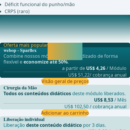
Déficit funcional do punho/mão
CRPS (raro)
Anestesia
Anestesia plexualAnestesia geral ... - Operações de Cirurgia
Geral, Visceral e Transplantes, Cirurg
Oferta mais popular
Liberar agora e
webop - Sparflex
continuar
Combine nossos módulos de aprendizado de forma
aprendendo.
flexível e
economize até 50%
.
a partir de
US$ 4,26
/ Módulo
US$ 51,22/ cobrança anual
Visão geral de preços
Cirurgia da Mão
Todos os conteúdos didáticos
deste módulo liberados.
US$ 8,53
/ Mês
US$ 102,50 / cobrança anual
Adicionar ao carrinho
Liberação individual
Liberação
deste conteúdo didático
por 3 dias.