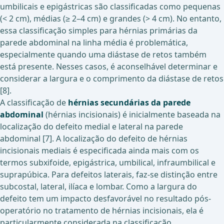
umbilicais e epigástricas são classificadas como pequenas
(< 2 cm), médias (≥ 2–4 cm) e grandes (> 4 cm). No entanto,
essa classificação simples para hérnias primárias da
parede abdominal na linha média é problemática,
especialmente quando uma diástase de retos também
está presente. Nesses casos, é aconselhável determinar e
considerar a largura e o comprimento da diástase de retos
[8].
A classificação de
hérnias secundárias da parede
abdominal
(hérnias incisionais) é inicialmente baseada na
localização do defeito medial e lateral na parede
abdominal [7]. A localização do defeito de hérnias
incisionais mediais é especificada ainda mais com os
termos subxifoide, epigástrica, umbilical, infraumbilical e
suprapúbica. Para defeitos laterais, faz-se distinção entre
subcostal, lateral, ilíaca e lombar. Como a largura do
defeito tem um impacto desfavorável no resultado pós-
operatório no tratamento de hérnias incisionais, ela é
particularmente considerada na classificação.