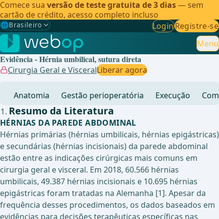
Comece sua
versão de teste gratuita de 3 dias
— sem
cartão de crédito, acesso completo incluso
🌐
Brasileiro
Login
Registre-se
Gewählte Sprache: Brasileiro
🇩🇪
Alemão
Menu
Evidência - Hérnia umbilical, sutura direta
🇬🇧
Inglês
Cirurgia Geral e Visceral
Liberar agora
🇪🇸
Espanhol
Anatomia
Gestão perioperatória
Execução
Comp
🇧🇷
Brasileiro
✓
Resumo da Literatura
HÉRNIAS DA PAREDE ABDOMINAL
Hérnias primárias (hérnias umbilicais, hérnias epigástricas)
e secundárias (hérnias incisionais) da parede abdominal
estão entre as indicações cirúrgicas mais comuns em
cirurgia geral e visceral. Em 2018, 60.566 hérnias
umbilicais, 49.387 hérnias incisionais e 10.695 hérnias
epigástricas foram tratadas na Alemanha [1]. Apesar da
frequência desses procedimentos, os dados baseados em
evidências para decisões terapêuticas específicas nas