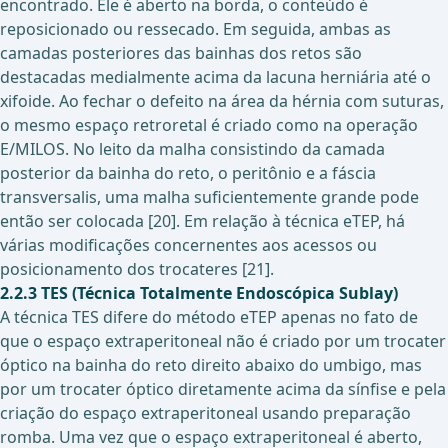
encontrado. Ele é aberto na borda, o conteúdo é
reposicionado ou ressecado. Em seguida, ambas as
camadas posteriores das bainhas dos retos são
destacadas medialmente acima da lacuna herniária até o
xifoide. Ao fechar o defeito na área da hérnia com suturas,
o mesmo espaço retroretal é criado como na operação
E/MILOS. No leito da malha consistindo da camada
posterior da bainha do reto, o peritônio e a fáscia
transversalis, uma malha suficientemente grande pode
então ser colocada [20]. Em relação à técnica eTEP, há
várias modificações concernentes aos acessos ou
posicionamento dos trocateres [21].
2.2.3 TES (Técnica Totalmente Endoscópica Sublay)
A técnica TES difere do método eTEP apenas no fato de
que o espaço extraperitoneal não é criado por um trocater
óptico na bainha do reto direito abaixo do umbigo, mas
por um trocater óptico diretamente acima da sínfise e pela
criação do espaço extraperitoneal usando preparação
romba. Uma vez que o espaço extraperitoneal é aberto,