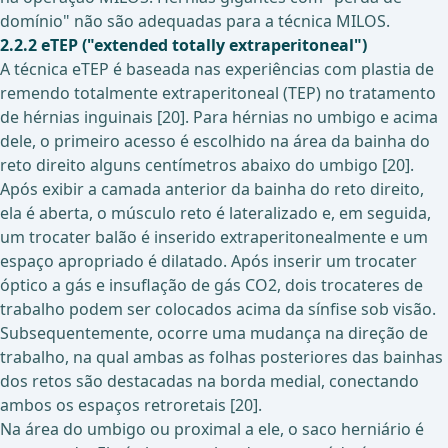
domínio" não são adequadas para a técnica MILOS.
2.2.2 eTEP ("extended totally extraperitoneal")
A técnica eTEP é baseada nas experiências com plastia de
remendo totalmente extraperitoneal (TEP) no tratamento
de hérnias inguinais [20]. Para hérnias no umbigo e acima
dele, o primeiro acesso é escolhido na área da bainha do
reto direito alguns centímetros abaixo do umbigo [20].
Após exibir a camada anterior da bainha do reto direito,
ela é aberta, o músculo reto é lateralizado e, em seguida,
um trocater balão é inserido extraperitonealmente e um
espaço apropriado é dilatado. Após inserir um trocater
óptico a gás e insuflação de gás CO2, dois trocateres de
trabalho podem ser colocados acima da sínfise sob visão.
Subsequentemente, ocorre uma mudança na direção de
trabalho, na qual ambas as folhas posteriores das bainhas
dos retos são destacadas na borda medial, conectando
ambos os espaços retroretais [20].
Na área do umbigo ou proximal a ele, o saco herniário é