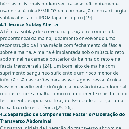
hérnias incisionais podem ser tratadas eficientemente
usando a técnica E/MILOS em comparação com a cirurgia
sublay aberta e o IPOM laparoscópico [19].
4.1 Técnica Sublay Aberta
A técnica sublay descreve uma posição retromuscular
preperitoneal da malha, idealmente envolvendo uma
reconstrução da linha média com fechamento da fáscia
sobre a malha. A malha é implantada sob o músculo reto
abdominal na camada posterior da bainha do reto e na
fáscia transversalis [24]. Um bom leito de malha com
suprimento sanguíneo suficiente e um risco menor de
infecção são as razões para as vantagens dessa técnica.
Nesse procedimento cirúrgico, a pressão intra-abdominal
repousa sobre a malha como o componente mais forte do
fechamento e apoia sua fixação. Isso pode alcançar uma
baixa taxa de recorrência [25, 26].
4.2 Separação de Componentes Posterior/Liberação do
Transverso Abdominal
Os passos iniciais da liberação do transverso abdominal