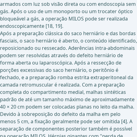
armados com luz sob visão direta ou com endoscopia sem
gás. Após o uso de um monoporto ou um trocater óptico
bloqueável a gás, a operação MILOS pode ser realizada
endoscopicamente [18, 19].
Após a preparação clássica do saco herniário e das bordas
fasciais, o saco herniário é aberto, o conteúdo identificado,
reposicionado ou ressecado. Aderências intra-abdominais
podem ser resolvidas através do defeito herniário de
forma aberta ou laparoscópica. Após a ressecção de
porções excessivas do saco herniário, o peritônio é
fechado, e a preparação romba estrita extraperitoneal da
camada retromuscular é realizada. Com a preparação
completa do compartimento medial, malhas sintéticas
padrão de até um tamanho máximo de aproximadamente
40 × 20 cm podem ser colocadas planas no leito da malha.
Devido à sobreposição do defeito da malha em pelo
menos 5 cm, a fixação geralmente pode ser omitida [4]. A
separação de componentes posterior também é possível
na operação MILOS. Hérnias gigantes com "perda de