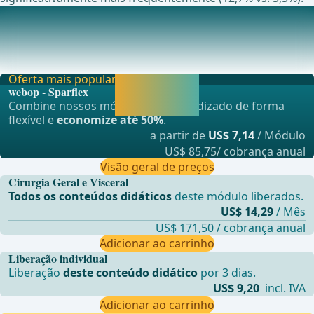
Estudos atualmente em andamento sobre este tópico
Reparo de h&#xE9;rnia ventral rob&#xF3;tico versus
aberto: um ensaio controlado randomizadoRECOVER:
Oferta mais popular
Liberar agora e
webop - Sparflex
continuar
Combine nossos módulos de aprendizado de forma
aprendendo.
flexível e
economize até 50%
.
a partir de
US$ 7,14
/ Módulo
US$ 85,75/ cobrança anual
Visão geral de preços
Cirurgia Geral e Visceral
Todos os conteúdos didáticos
deste módulo liberados.
US$ 14,29
/ Mês
US$ 171,50 / cobrança anual
Adicionar ao carrinho
Liberação individual
Liberação
deste conteúdo didático
por 3 dias.
US$ 9,20
incl. IVA
Adicionar ao carrinho