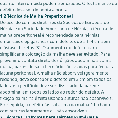
quanto interrompida podem ser usadas. O fechamento do
defeito deve ser de ponta a ponta.
1.2 Técnica de Malha Preperitoneal
De acordo com as diretrizes da Sociedade Europeia de
Hérnia e da Sociedade Americana de Hérnia, a técnica de
malha preperitoneal é recomendada para hérnias
umbilicais e epigástricas com defeitos de ≥ 1–4 cm sem
diástase de retos [3]. O aumento do defeito para
simplificar a colocação da malha deve ser evitado. Para
prevenir o contato direto dos órgãos abdominais com a
malha, partes do saco herniário são usadas para fechar a
lacuna peritoneal. A malha não absorvível (geralmente
redonda) deve sobrepor o defeito em 3 cm em todos os
lados, e o peritônio deve ser dissecado da parede
abdominal em todos os lados ao redor do defeito. A
fixação da malha é feita usando suturas não absorvíveis.
Em seguida, o defeito fascial acima da malha é fechado
com suturas lentamente ou não absorvíveis.
2. Técnicas Cirúrgicas para Hérnias Primárias e