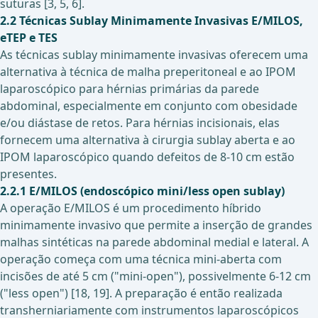
suturas [3, 5, 6].
2.2 Técnicas Sublay Minimamente Invasivas E/MILOS,
eTEP e TES
As técnicas sublay minimamente invasivas oferecem uma
alternativa à técnica de malha preperitoneal e ao IPOM
laparoscópico para hérnias primárias da parede
abdominal, especialmente em conjunto com obesidade
e/ou diástase de retos. Para hérnias incisionais, elas
fornecem uma alternativa à cirurgia sublay aberta e ao
IPOM laparoscópico quando defeitos de 8-10 cm estão
presentes.
2.2.1 E/MILOS (endoscópico mini/less open sublay)
A operação E/MILOS é um procedimento híbrido
minimamente invasivo que permite a inserção de grandes
malhas sintéticas na parede abdominal medial e lateral. A
operação começa com uma técnica mini-aberta com
incisões de até 5 cm ("mini-open"), possivelmente 6-12 cm
("less open") [18, 19]. A preparação é então realizada
transherniariamente com instrumentos laparoscópicos