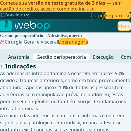
Comece sua
versão de teste gratuita de 3 dias
— sem
cartão de crédito, acesso completo incluso
🌐
Brasileiro
Login
Registre-se
Gewählte Sprache: Brasileiro
🇩🇪
Alemão
Menu
Gestão perioperatória - Adesiólise, aberta
🇬🇧
Inglês
Cirurgia Geral e Visceral
Liberar agora
🇪🇸
Espanhol
Anatomia
Gestão perioperatória
Execução
Comp
🇧🇷
Brasileiro
✓
Indicações
As aderências intra-abdominais ocorrem em aprox. 90%
devido a traumas anteriores, como em todo procedimento
abdominal. Apenas aprox. 10% de todas as pessoas têm
aderências sem manipulação prévia no abdômen; estas
podem ser congênitas ou também surgir de inflamações
intra-abdominais.
A maioria das aderências não causa sintomas e não tem
significância patológica. Uma indicação para adesiólise,
portanto, existe apenas se os seguintes sintomas