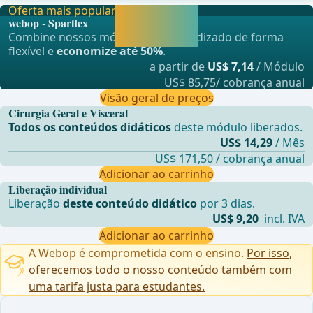
Oferta mais popular
Liberar agora e
webop - Sparflex
continuar
Combine nossos módulos de aprendizado de forma
aprendendo.
flexível e
economize até 50%
.
a partir de
US$ 7,14
/ Módulo
US$ 85,75/ cobrança anual
Visão geral de preços
Cirurgia Geral e Visceral
Todos os conteúdos didáticos
deste módulo liberados.
US$ 14,29
/ Mês
US$ 171,50 / cobrança anual
Adicionar ao carrinho
Liberação individual
Liberação
deste conteúdo didático
por 3 dias.
US$ 9,20
incl. IVA
Adicionar ao carrinho
A Webop é comprometida com o ensino.
Por isso,
oferecemos todo o nosso conteúdo também com
uma tarifa justa para estudantes.