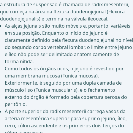
a estrutura de suspensão é chamada de radix mesenterii,
que começa na área da flexura duodenojejunal (Flexura
duodenojejunalis) e termina na válvula ileocecal.
As alças jejunais são muito móveis e, portanto, variáveis
em sua posição. Enquanto o início do jejuno é
claramente definido pela flexura duodenojejunal no nível
do segundo corpo vertebral lombar, o limite entre jejuno
e íleo não pode ser delimitado anatomicamente de
forma nítida.
Como todos os órgãos ocos, o jejuno é revestido por
uma membrana mucosa (Tunica mucosa).
Exteriormente, é seguido por uma dupla camada de
músculo liso (Tunica muscularis), e o fechamento
externo do órgão é formado pela cobertura serosa do
peritônio.
A parte superior da radix mesenterii carrega vasos da
artéria mesentérica superior para suprir o jejuno, íleo,
ceco, cólon ascendente e os primeiros dois terços do
cólon transverso.