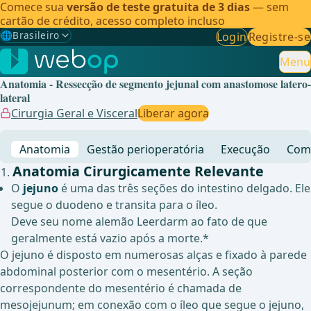
Comece sua
versão de teste gratuita de 3 dias
— sem
cartão de crédito, acesso completo incluso
🌐
Brasileiro
Login
Registre-se
Gewählte Sprache: Brasileiro
🇩🇪
Alemão
Menu
Anatomia - Ressecção de segmento jejunal com anastomose latero-
🇬🇧
Inglês
lateral
Cirurgia Geral e Visceral
Liberar agora
🇪🇸
Espanhol
Anatomia
Gestão perioperatória
Execução
Comp
🇧🇷
Brasileiro
✓
Anatomia Cirurgicamente Relevante
O
jejuno
é uma das três seções do intestino delgado. Ele
segue o duodeno e transita para o íleo.
Deve seu nome alemão Leerdarm ao fato de que
geralmente está vazio após a morte.*
O jejuno é disposto em numerosas alças e fixado à parede
abdominal posterior com o mesentério. A seção
correspondente do mesentério é chamada de
mesojejunum; em conexão com o íleo que segue o jejuno,