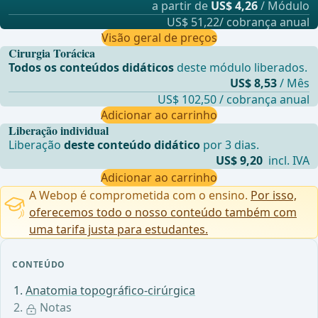
a partir de
US$ 4,26
/ Módulo
US$ 51,22/ cobrança anual
Visão geral de preços
Cirurgia Torácica
Todos os conteúdos didáticos
deste módulo liberados.
US$ 8,53
/ Mês
US$ 102,50 / cobrança anual
Adicionar ao carrinho
Liberação individual
Liberação
deste conteúdo didático
por 3 dias.
US$ 9,20
incl. IVA
Adicionar ao carrinho
A Webop é comprometida com o ensino.
Por isso,
oferecemos todo o nosso conteúdo também com
uma tarifa justa para estudantes.
CONTEÚDO
Anatomia topográfico-cirúrgica
Notas