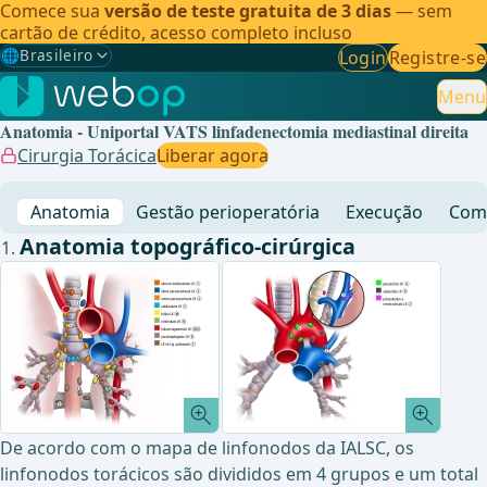
Comece sua
versão de teste gratuita de 3 dias
— sem
cartão de crédito, acesso completo incluso
🌐
Brasileiro
Login
Registre-se
Gewählte Sprache: Brasileiro
🇩🇪
Alemão
Menu
Anatomia - Uniportal VATS linfadenectomia mediastinal direita
🇬🇧
Inglês
Cirurgia Torácica
Liberar agora
🇪🇸
Espanhol
Anatomia
Gestão perioperatória
Execução
Comp
🇧🇷
Brasileiro
✓
Anatomia topográfico-cirúrgica
De acordo com o mapa de linfonodos da IALSC, os
linfonodos torácicos são divididos em 4 grupos e um total