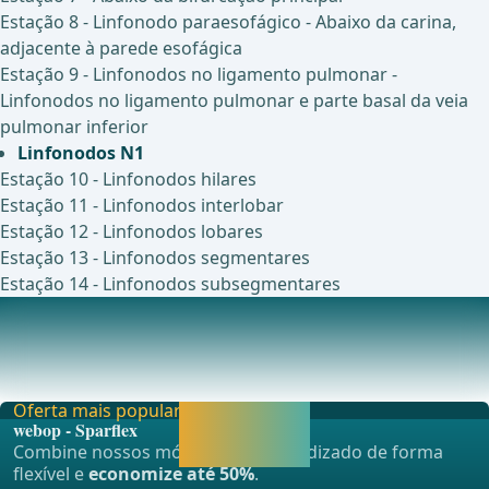
Estação 8 - Linfonodo paraesofágico - Abaixo da carina,
adjacente à parede esofágica
Estação 9 - Linfonodos no ligamento pulmonar -
Linfonodos no ligamento pulmonar e parte basal da veia
pulmonar inferior
Linfonodos N1
Estação 10 - Linfonodos hilares
Estação 11 - Linfonodos interlobar
Estação 12 - Linfonodos lobares
Estação 13 - Linfonodos segmentares
Estação 14 - Linfonodos subsegmentares
Notas
Os linfonodos mediastinais formam os linfonodos N2
ipsilaterais e os linfonodos N3 contralaterais.
Oferta mais popular
Liberar agora e
webop - Sparflex
continuar
Combine nossos módulos de aprendizado de forma
aprendendo.
flexível e
economize até 50%
.