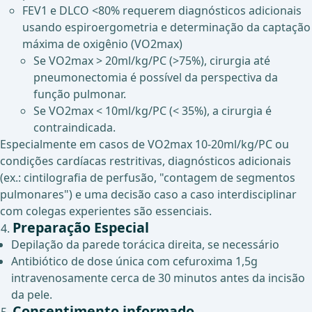
FEV1 e DLCO <80% requerem diagnósticos adicionais
usando espiroergometria e determinação da captação
máxima de oxigênio (VO2max)
Se VO2max > 20ml/kg/PC (>75%), cirurgia até
pneumonectomia é possível da perspectiva da
função pulmonar.
Se VO2max < 10ml/kg/PC (< 35%), a cirurgia é
contraindicada.
Especialmente em casos de VO2max 10-20ml/kg/PC ou
condições cardíacas restritivas, diagnósticos adicionais
(ex.: cintilografia de perfusão, "contagem de segmentos
pulmonares") e uma decisão caso a caso interdisciplinar
com colegas experientes são essenciais.
Preparação Especial
Depilação da parede torácica direita, se necessário
Antibiótico de dose única com cefuroxima 1,5g
intravenosamente cerca de 30 minutos antes da incisão
da pele.
Consentimento informado