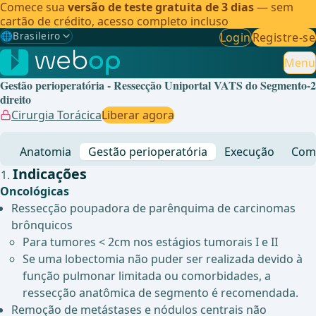
Comece sua
versão de teste gratuita de 3 dias
— sem
cartão de crédito, acesso completo incluso
🌐
Brasileiro
Login
Registre-se
Gewählte Sprache: Brasileiro
🇩🇪
Alemão
Menu
Gestão perioperatória - Ressecção Uniportal VATS do Segmento-2
🇬🇧
Inglês
direito
Cirurgia Torácica
Liberar agora
🇪🇸
Espanhol
Anatomia
Gestão perioperatória
Execução
Comp
🇧🇷
Brasileiro
✓
Indicações
Oncológicas
Ressecção poupadora de parênquima de carcinomas
brônquicos
Para tumores < 2cm nos estágios tumorais I e II
Se uma lobectomia não puder ser realizada devido à
função pulmonar limitada ou comorbidades, a
ressecção anatômica de segmento é recomendada.
Remoção de metástases e nódulos centrais não