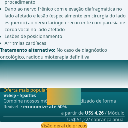
procedimento
Dano ao nervo frênico com elevação diafragmática no
lado afetado e lesão (especialmente em cirurgia do lado
esquerdo) ao nervo laríngeo recorrente com paresia de
corda vocal no lado afetado
Lesões de posicionamento
Arritmias cardíacas
Tratamento alternativo:
No caso de diagnóstico
oncológico, radioquimioterapia definitiva
Anestesia
Anestesia por intubação com ventilação monopulmonar
do lado oposto. ... - Operações de Cirurgia Ger
Oferta mais popular
Liberar agora e
webop - Sparflex
continuar
Combine nossos módulos de aprendizado de forma
aprendendo.
flexível e
economize até 50%
.
a partir de
US$ 4,26
/ Módulo
US$ 51,22/ cobrança anual
Visão geral de preços