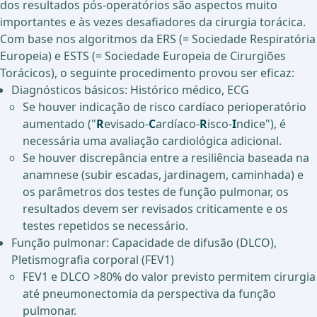
dos resultados pós-operatórios são aspectos muito
importantes e às vezes desafiadores da cirurgia torácica.
Com base nos algoritmos da ERS (= Sociedade Respiratória
Europeia) e ESTS (= Sociedade Europeia de Cirurgiões
Torácicos), o seguinte procedimento provou ser eficaz:
Diagnósticos básicos: Histórico médico, ECG
Se houver indicação de risco cardíaco perioperatório
aumentado ("
R
evisado-
C
ardíaco-
R
isco-
I
ndice"), é
necessária uma avaliação cardiológica adicional.
Se houver discrepância entre a resiliência baseada na
anamnese (subir escadas, jardinagem, caminhada) e
os parâmetros dos testes de função pulmonar, os
resultados devem ser revisados criticamente e os
testes repetidos se necessário.
Função pulmonar: Capacidade de difusão (DLCO),
Pletismografia corporal (FEV1)
FEV1 e DLCO >80% do valor previsto permitem cirurgia
até pneumonectomia da perspectiva da função
pulmonar.