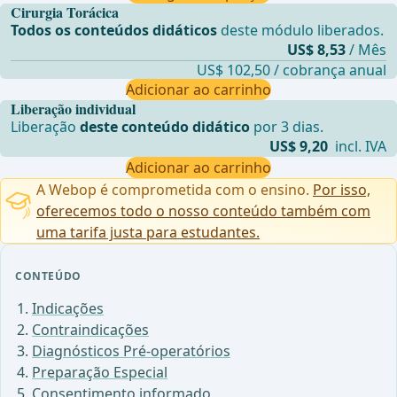
Cirurgia Torácica
Todos os conteúdos didáticos
deste módulo liberados.
US$ 8,53
/ Mês
US$ 102,50 / cobrança anual
Adicionar ao carrinho
Liberação individual
Liberação
deste conteúdo didático
por 3 dias.
US$ 9,20
incl. IVA
Adicionar ao carrinho
A Webop é comprometida com o ensino.
Por isso,
oferecemos todo o nosso conteúdo também com
uma tarifa justa para estudantes.
CONTEÚDO
Indicações
Contraindicações
Diagnósticos Pré-operatórios
Preparação Especial
Consentimento informado