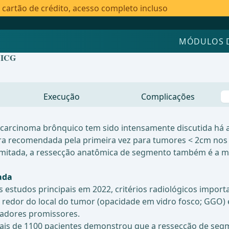
artão de crédito, acesso completo incluso
MÓDULOS 
m ICG
Execução
Complicações
arcinoma brônquico tem sido intensamente discutida há a
 recomendada pela primeira vez para tumores < 2cm nos es
limitada, a ressecção anatômica de segmento também é a m
ada
ns estudos principais em 2022, critérios radiológicos impo
 redor do local do tumor (opacidade em vidro fosco; GGO) 
cadores promissores.
 mais de 1100 pacientes demonstrou que a ressecção de s