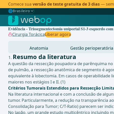
Comece sua
versão de teste gratuita de 3 dias
— sem c
🌐
Brasileiro
Gewählte Sprache: Brasileiro
🇩🇪
Alemão
Evidência - Trissegmentectomia uniportal S1-3 esquerdo co
🇬🇧
Inglês
Cirurgia Torácica
Liberar agora
🇪🇸
Espanhol
Anatomia
Gestão perioperatória
🇧🇷
Brasileiro
✓
Resumo da literatura
A questão da ressecção poupadora de parênquima no c
de pulmão, a ressecção anatômica de segmento é agora
equivalente à lobectomia. Em casos de operabilidade 
maiores nos estágios I e II. (1)
Critérios Tumorais Estendidos para Ressecção Limit
Na literatura internacional e com a conclusão de algu
tumor. Particularmente, a redução na transparência ao
Consolidação para Tumor; C/T-Ratio) parecem ser indi
No Japão, um grande estudo multicêntrico incluindo