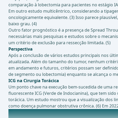
comparação à lobectomia para pacientes no estágio IA 
Em outro estudo multicêntrico, considerando a tipag
oncologicamente equivalente. (3) Isso parece plausí
baixo grau. (4)
Outro fator prognóstico é a presença de Spread Throu
necessárias mais pesquisas e estudos sobre o mecanism
um critério de exclusão para ressecção limitada. (5)
Perspectiva
Após a conclusão de vários estudos principais nos úl
atualizada. Além do tamanho do tumor, nenhum critério
em andamento e futuros, critérios possam ser defini
de segmento ou lobectomia) enquanto se alcança o mel
ICG na Cirurgia Torácica
Um ponto chave na execução bem-sucedida de uma ress
fluorescente ICG (Verde de Indocianina), que tem si
torácica. Um estudo mostrou que a visualização dos li
como doença pulmonar obstrutiva crônica. (6) Em 2022,
Estudos atualmente em andamento sobre este tópico