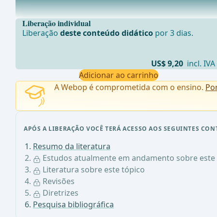
Um ensaio confirmatório não randomizado de segment
Liberação individual
Liberação
deste conteúdo didático
por 3 dias.
US$ 9,20
incl. IVA
Adicionar ao carrinho
A Webop é comprometida com o ensino.
Po
APÓS A LIBERAÇÃO VOCÊ TERÁ ACESSO AOS SEGUINTES CON
Resumo da literatura
Estudos atualmente em andamento sobre este 
Literatura sobre este tópico
Revisões
Diretrizes
Pesquisa bibliográfica