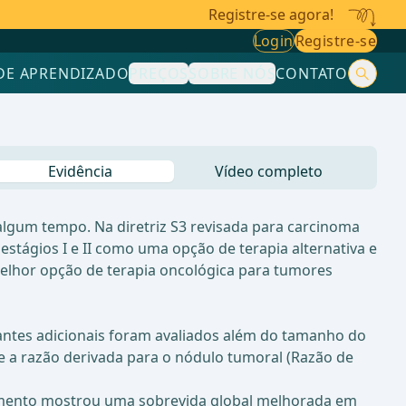
Registre-se agora!
Login
Registre-se
DE APRENDIZADO
PREÇOS
SOBRE NÓS
CONTATO
Evidência
Vídeo completo
lgum tempo. Na diretriz S3 revisada para carcinoma
tágios I e II como uma opção de terapia alternativa e
elhor opção de terapia oncológica para tumores
rtantes adicionais foram avaliados além do tamanho do
e a razão derivada para o nódulo tumoral (Razão de
egmento mostrou uma sobrevida global melhorada em