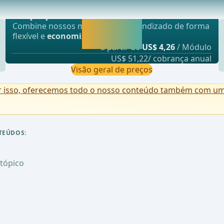
Oferta mais popular
ectomia para câncer de pulmão clínico T1N0 com op
webop - Sparflex
Liberar agora e
Combine nossos módulos de aprendizado de forma
continuar
flexível e
economize até 50%
.
aprendendo.
a partir de
US$ 4,26
/ Módulo
US$ 51,22/ cobrança anual
Visão geral de preços
r isso, oferecemos todo o nosso conteúdo também com uma 
TEÚDOS:
tópico