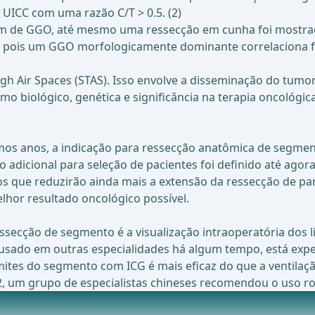
UICC com uma razão C/T > 0.5. (2)
em de GGO, até mesmo uma ressecção em cunha foi mostrad
vel, pois um GGO morfologicamente dominante correlacion
gh Air Spaces (STAS). Isso envolve a disseminação do tum
o biológico, genética e significância na terapia oncológi
timos anos, a indicação para ressecção anatômica de segme
 adicional para seleção de pacientes foi definido até agor
dos que reduzirão ainda mais a extensão da ressecção de 
hor resultado oncológico possível.
ecção de segmento é a visualização intraoperatória dos l
do usado em outras especialidades há algum tempo, está e
mites do segmento com ICG é mais eficaz do que a ventilação
 um grupo de especialistas chineses recomendou o uso roti