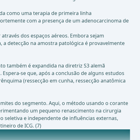
a como uma terapia de primeira linha
a fortemente com a presença de um adenocarcinoma de
or através dos espaços aéreos. Embora sejam
ca, a detecção na amostra patológica é provavelmente
nto também é expandida na diretriz S3 alemã
a. Espera-se que, após a conclusão de alguns estudos
parênquima (ressecção em cunha, ressecção anatômica
imites do segmento. Aqui, o método usando o corante
xperimentando um pequeno renascimento na cirurgia
 seletiva e independente de influências externas,
neiro de ICG. (7)