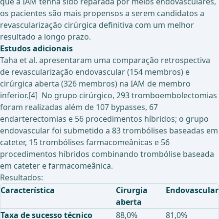
que a IAM tenha sido reparada por meios endovasculares,
os pacientes são mais propensos a serem candidatos a
revascularização cirúrgica definitiva com um melhor
resultado a longo prazo.
Estudos adicionais
Taha et al. apresentaram uma comparação retrospectiva
de revascularização endovascular (154 membros) e
cirúrgica aberta (326 membros) na IAM de membro
inferior.[4] No grupo cirúrgico, 293 tromboembolectomias
foram realizadas além de 107 bypasses, 67
endarterectomias e 56 procedimentos híbridos; o grupo
endovascular foi submetido a 83 trombólises baseadas em
cateter, 15 trombólises farmacomeânicas e 56
procedimentos híbridos combinando trombólise baseada
em cateter e farmacomeânica.
Resultados:
Característica
Cirurgia
Endovascular
aberta
Taxa de sucesso técnico
88,0%
81,0%