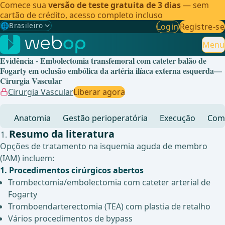
Comece sua
versão de teste gratuita de 3 dias
— sem
cartão de crédito, acesso completo incluso
🌐
Brasileiro
Login
Registre-se
Gewählte Sprache: Brasileiro
🇩🇪
Alemão
Menu
Evidência - Embolectomia transfemoral com cateter balão de
🇬🇧
Inglês
Fogarty em oclusão embólica da artéria ilíaca externa esquerda—
Cirurgia Vascular
🇪🇸
Espanhol
Cirurgia Vascular
Liberar agora
🇧🇷
Brasileiro
✓
Anatomia
Gestão perioperatória
Execução
Comp
Resumo da literatura
Opções de tratamento na isquemia aguda de membro
(IAM) incluem:
1. Procedimentos cirúrgicos abertos
Trombectomia/embolectomia com cateter arterial de
Fogarty
Tromboendarterectomia (TEA) com plastia de retalho
Vários procedimentos de bypass