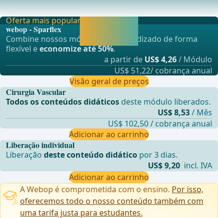
Perif&#xE9;rica ClearLumen II para Recanaliza&#xE7
Oferta mais popular
Liberar agora e
webop - Sparflex
continuar
Combine nossos módulos de aprendizado de forma
aprendendo.
flexível e
economize até 50%
.
a partir de
US$ 4,26
/ Módulo
US$ 51,22/ cobrança anual
Visão geral de preços
Cirurgia Vascular
Todos os conteúdos didáticos
deste módulo liberados.
US$ 8,53
/ Mês
US$ 102,50 / cobrança anual
Adicionar ao carrinho
Liberação individual
Liberação
deste conteúdo didático
por 3 dias.
US$ 9,20
incl. IVA
Adicionar ao carrinho
A Webop é comprometida com o ensino.
Por isso,
oferecemos todo o nosso conteúdo também com
uma tarifa justa para estudantes.