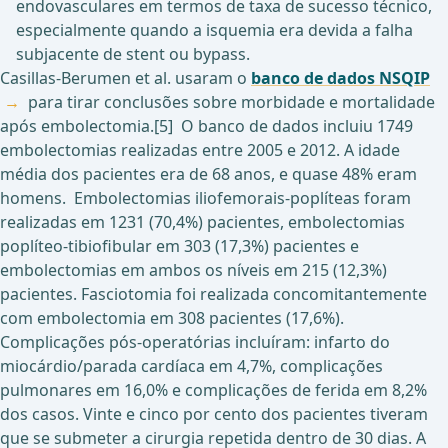
endovasculares em termos de taxa de sucesso técnico,
especialmente quando a isquemia era devida a falha
subjacente de stent ou bypass.
Casillas-Berumen et al. usaram o
banco de dados NSQIP
para tirar conclusões sobre morbidade e mortalidade
após embolectomia.[5] O banco de dados incluiu 1749
embolectomias realizadas entre 2005 e 2012. A idade
média dos pacientes era de 68 anos, e quase 48% eram
homens. Embolectomias iliofemorais-poplíteas foram
realizadas em 1231 (70,4%) pacientes, embolectomias
poplíteo-tibiofibular em 303 (17,3%) pacientes e
embolectomias em ambos os níveis em 215 (12,3%)
pacientes. Fasciotomia foi realizada concomitantemente
com embolectomia em 308 pacientes (17,6%).
Complicações pós-operatórias incluíram: infarto do
miocárdio/parada cardíaca em 4,7%, complicações
pulmonares em 16,0% e complicações de ferida em 8,2%
dos casos. Vinte e cinco por cento dos pacientes tiveram
que se submeter a cirurgia repetida dentro de 30 dias. A