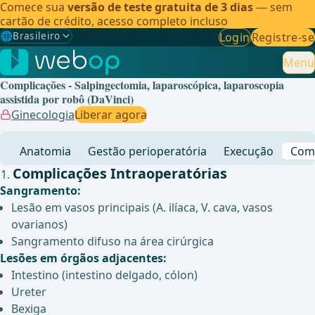
Comece sua
versão de teste gratuita de 3 dias
— sem
cartão de crédito, acesso completo incluso
🌐
Brasileiro
Login
Registre-se
Gewählte Sprache: Brasileiro
🇩🇪
Alemão
Menu
Complicações - Salpingectomia, laparoscópica, laparoscopia
🇬🇧
Inglês
assistida por robô (DaVinci)
Ginecologia
Liberar agora
🇪🇸
Espanhol
Anatomia
Gestão perioperatória
Execução
Comp
🇧🇷
Brasileiro
✓
Complicações Intraoperatórias
Sangramento:
Lesão em vasos principais (A. ilíaca, V. cava, vasos
ovarianos)
Sangramento difuso na área cirúrgica
Lesões em órgãos adjacentes:
Intestino (intestino delgado, cólon)
Ureter
Bexiga