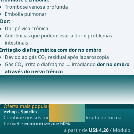
Trombose venosa profunda
Embolia pulmonar
Dor:
Dor pélvica crônica
Aderências que podem levar a dor e problemas
intestinais
Irritação diafragmática com dor no ombro
Devido ao gás CO₂ residual após laparoscopia
Gás CO₂ irrita o diafragma → irradiando
dor no ombro
através do nervo frênico
Consequências a longo prazo
Infertilidade:Nenhuma possibilidade de gravidez natural
devido &#xE0; remo&#xE7;&#xE3;o das trompas
Oferta mais popular
Liberar agora e
webop - Sparflex
continuar
Combine nossos módulos de aprendizado de forma
aprendendo.
flexível e
economize até 50%
.
a partir de
US$ 4,26
/ Módulo