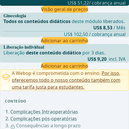
US$ 51,22/ cobrança anual
Visão geral de preços
Ginecologia
Todos os conteúdos didáticos
deste módulo liberados.
US$ 8,53
/ Mês
US$ 102,50 / cobrança anual
Adicionar ao carrinho
Liberação individual
Liberação
deste conteúdo didático
por 3 dias.
US$ 9,20
incl. IVA
Adicionar ao carrinho
A Webop é comprometida com o ensino.
Por isso,
oferecemos todo o nosso conteúdo também com
uma tarifa justa para estudantes.
CONTEÚDO
Complicações Intraoperatórias
Complicações pós-operatórias
Consequências a longo prazo