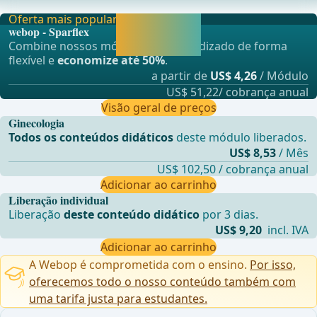
possívelProfilaxia de trombose por 7 dias, ajuste se
Oferta mais popular
Liberar agora e
webop - Sparflex
continuar
Combine nossos módulos de aprendizado de forma
aprendendo.
flexível e
economize até 50%
.
a partir de
US$ 4,26
/ Módulo
US$ 51,22/ cobrança anual
Visão geral de preços
Ginecologia
Todos os conteúdos didáticos
deste módulo liberados.
US$ 8,53
/ Mês
US$ 102,50 / cobrança anual
Adicionar ao carrinho
Liberação individual
Liberação
deste conteúdo didático
por 3 dias.
US$ 9,20
incl. IVA
Adicionar ao carrinho
A Webop é comprometida com o ensino.
Por isso,
oferecemos todo o nosso conteúdo também com
uma tarifa justa para estudantes.