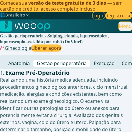
Comece sua
versão de teste gratuita de 3 dias
— sem
cartão de crédito, acesso completo incluso
🌐
Brasileiro
Login
Registre-se
Gewählte Sprache: Brasileiro
🇩🇪
Alemão
Menu
Gestão perioperatória - Salpingectomia, laparoscópica,
🇬🇧
Inglês
laparoscopia assistida por robô (DaVinci)
Ginecologia
Liberar agora
🇪🇸
Espanhol
Anatomia
Gestão perioperatória
Execução
Comp
🇧🇷
Brasileiro
✓
Exame Pré-Operatório
Realizando uma história médica adequada, incluindo
procedimentos ginecológicos anteriores, ciclo menstrual,
medicação, alergias e condições existentes, bem como
realizando um exame ginecológico. O exame visa
identificar outras patologias do útero ou anexos para
potencialmente evitar a cirurgia. Avaliação dos genitais
externos, vagina, colo do útero e útero. Palpação para
determinar o tamanho, posição e mobilidade do útero.