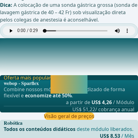
Dica:
A colocação de uma sonda gástrica grossa (sonda de
lavagem gástrica de 40 – 42 Fr) sob visualização direta
pelos colegas de anestesia é aconselhável.
Preparação dos Crura Diafragmáticos e Entrada
Mediastinal
Exponha o crus diafragm&#xE1;tico direito e prossiga
anteriormente atrav&#xE9;s da comissura anteri
Oferta mais popular
Liberar agora e
webop - Sparflex
continuar
Combine nossos módulos de aprendizado de forma
aprendendo.
flexível e
economize até 50%
.
a partir de
US$ 4,26
/ Módulo
US$ 51,22/ cobrança anual
Visão geral de preços
Robótica
Todos os conteúdos didáticos
deste módulo liberados.
US$ 8,53
/ Mês