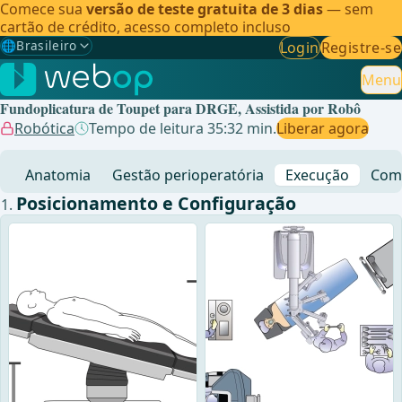
Comece sua
versão de teste gratuita de 3 dias
— sem
cartão de crédito, acesso completo incluso
🌐
Brasileiro
Login
Registre-se
Gewählte Sprache: Brasileiro
🇩🇪
Alemão
Menu
Fundoplicatura de Toupet para DRGE, Assistida por Robô
🇬🇧
Inglês
Robótica
Tempo de leitura 35:32 min.
Liberar agora
🇪🇸
Espanhol
Anatomia
Gestão perioperatória
Execução
Comp
🇧🇷
Brasileiro
✓
Posicionamento e Configuração