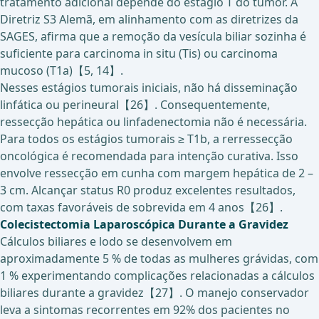
tratamento adicional depende do estágio T do tumor. A
Diretriz S3 Alemã, em alinhamento com as diretrizes da
SAGES, afirma que a remoção da vesícula biliar sozinha é
suficiente para carcinoma in situ (Tis) ou carcinoma
mucoso (T1a)【5, 14】.
Nesses estágios tumorais iniciais, não há disseminação
linfática ou perineural【26】. Consequentemente,
ressecção hepática ou linfadenectomia não é necessária.
Para todos os estágios tumorais ≥ T1b, a rerressecção
oncológica é recomendada para intenção curativa. Isso
envolve ressecção em cunha com margem hepática de 2 –
3 cm. Alcançar status R0 produz excelentes resultados,
com taxas favoráveis de sobrevida em 4 anos【26】.
Colecistectomia Laparoscópica Durante a Gravidez
Cálculos biliares e lodo se desenvolvem em
aproximadamente 5 % de todas as mulheres grávidas, com
1 % experimentando complicações relacionadas a cálculos
biliares durante a gravidez【27】. O manejo conservador
leva a sintomas recorrentes em 92% dos pacientes no