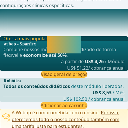
configurações clínicas específicas.
Estudos atuais em andamento sobre este tópico
NCT04888117 Estudo Prospectivo Multic&#xEA;ntrico de
Resultados de Curto Prazo Ap&#xF3;s Colecistec
Oferta mais popular
Liberar agora e
webop - Sparflex
continuar
Combine nossos módulos de aprendizado de forma
aprendendo.
flexível e
economize até 50%
.
a partir de
US$ 4,26
/ Módulo
US$ 51,22/ cobrança anual
Visão geral de preços
Robótica
Todos os conteúdos didáticos
deste módulo liberados.
US$ 8,53
/ Mês
US$ 102,50 / cobrança anual
Adicionar ao carrinho
A Webop é comprometida com o ensino.
Por isso,
oferecemos todo o nosso conteúdo também com
uma tarifa justa para estudantes.