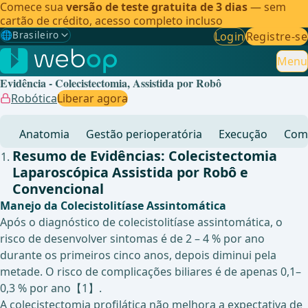
Comece sua
versão de teste gratuita de 3 dias
— sem
cartão de crédito, acesso completo incluso
🌐
Brasileiro
Login
Registre-se
Gewählte Sprache: Brasileiro
🇩🇪
Alemão
Menu
Evidência - Colecistectomia, Assistida por Robô
🇬🇧
Inglês
Robótica
Liberar agora
🇪🇸
Espanhol
Anatomia
Gestão perioperatória
Execução
Comp
🇧🇷
Brasileiro
✓
Resumo de Evidências: Colecistectomia
Laparoscópica Assistida por Robô e
Convencional
Manejo da Colecistolitíase Assintomática
Após o diagnóstico de colecistolitíase assintomática, o
risco de desenvolver sintomas é de 2 – 4 % por ano
durante os primeiros cinco anos, depois diminui pela
metade. O risco de complicações biliares é de apenas 0,1–
0,3 % por ano【1】.
A colecistectomia profilática não melhora a expectativa de