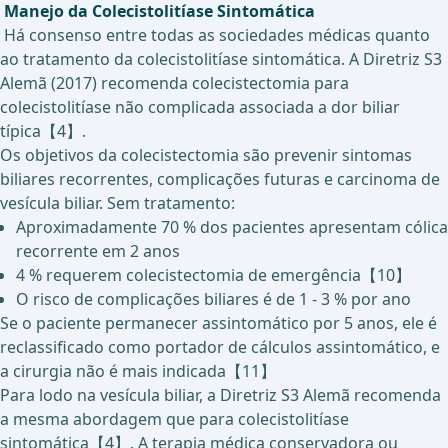
Manejo da Colecistolitíase Sintomática
Há consenso entre todas as sociedades médicas quanto
ao tratamento da colecistolitíase sintomática. A Diretriz S3
Alemã (2017) recomenda colecistectomia para
colecistolitíase não complicada associada a dor biliar
típica【4】.
Os objetivos da colecistectomia são prevenir sintomas
biliares recorrentes, complicações futuras e carcinoma de
vesícula biliar. Sem tratamento:
Aproximadamente 70 % dos pacientes apresentam cólica
recorrente em 2 anos
4 % requerem colecistectomia de emergência【10】
O risco de complicações biliares é de 1 - 3 % por ano
Se o paciente permanecer assintomático por 5 anos, ele é
reclassificado como portador de cálculos assintomático, e
a cirurgia não é mais indicada【11】
Para lodo na vesícula biliar, a Diretriz S3 Alemã recomenda
a mesma abordagem que para colecistolitíase
sintomática【4】. A terapia médica conservadora ou