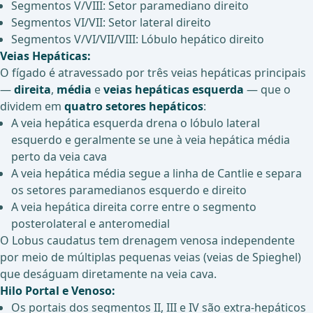
Segmentos V/VIII: Setor paramediano direito
Segmentos VI/VII: Setor lateral direito
Segmentos V/VI/VII/VIII: Lóbulo hepático direito
Veias Hepáticas:
O fígado é atravessado por três veias hepáticas principais
—
direita
,
média
e
veias hepáticas esquerda
— que o
dividem em
quatro setores hepáticos
:
A veia hepática esquerda drena o lóbulo lateral
esquerdo e geralmente se une à veia hepática média
perto da veia cava
A veia hepática média segue a linha de Cantlie e separa
os setores paramedianos esquerdo e direito
A veia hepática direita corre entre o segmento
posterolateral e anteromedial
O Lobus caudatus tem drenagem venosa independente
por meio de múltiplas pequenas veias (veias de Spieghel)
que deságuam diretamente na veia cava.
Hilo Portal e Venoso:
Os portais dos segmentos II, III e IV são extra-hepáticos