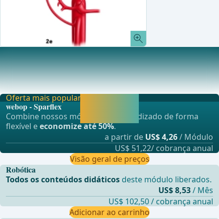
Sistema Biliar
Ducto Hep&#xE1;tico Esquerdo (Ductus hepaticus
sinister)A por&#xE7;&#xE3;o extra-hep&#xE1;tica do d
Oferta mais popular
Liberar agora e
webop - Sparflex
continuar
Combine nossos módulos de aprendizado de forma
aprendendo.
flexível e
economize até 50%
.
a partir de
US$ 4,26
/ Módulo
US$ 51,22/ cobrança anual
Visão geral de preços
Robótica
Todos os conteúdos didáticos
deste módulo liberados.
US$ 8,53
/ Mês
US$ 102,50 / cobrança anual
Adicionar ao carrinho