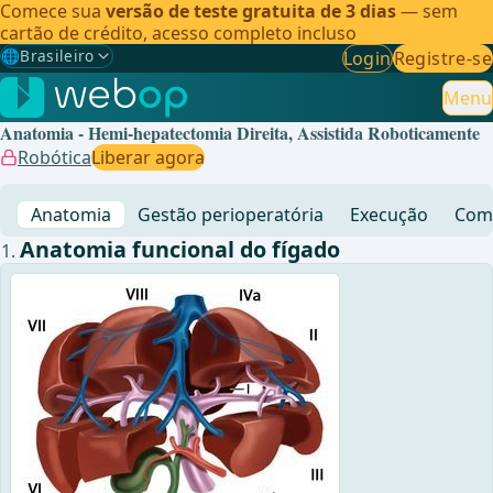
Comece sua
versão de teste gratuita de 3 dias
— sem
cartão de crédito, acesso completo incluso
🌐
Brasileiro
Login
Registre-se
Gewählte Sprache: Brasileiro
🇩🇪
Alemão
Menu
Anatomia - Hemi-hepatectomia Direita, Assistida Roboticamente
🇬🇧
Inglês
Robótica
Liberar agora
🇪🇸
Espanhol
Anatomia
Gestão perioperatória
Execução
Comp
🇧🇷
Brasileiro
✓
Anatomia funcional do fígado