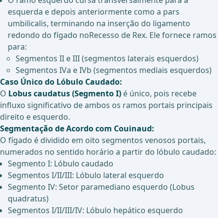
O ramo esquerdo cursa transversalmente para a
esquerda e depois anteriormente como a pars
umbilicalis, terminando na inserção do ligamento
redondo do fígado no
Recesso de Rex. Ele fornece ramos
para:
Segmentos II e III (segmentos laterais esquerdos)
Segmentos IVa e IVb (segmentos mediais esquerdos)
Caso Único do Lóbulo Caudado:
O
Lobus caudatus (Segmento I)
é único, pois recebe
influxo significativo de ambos os ramos portais principais
direito e esquerdo.
Segmentação de Acordo com Couinaud:
O fígado é dividido em oito segmentos venosos portais,
numerados no sentido horário a partir do lóbulo caudado:
Segmento I: Lóbulo caudado
Segmentos I/II/III: Lóbulo lateral esquerdo
Segmento IV: Setor paramediano esquerdo (Lobus
quadratus)
Segmentos I/II/III/IV: Lóbulo hepático esquerdo