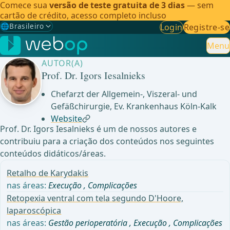
Comece sua
versão de teste gratuita de 3 dias
— sem
cartão de crédito, acesso completo incluso
🌐
Brasileiro
Login
Registre-se
Gewählte Sprache: Brasileiro
🇩🇪
Alemão
Menu
AUTOR(A)
🇬🇧
Inglês
Prof. Dr. Igors Iesalnieks
🇪🇸
Espanhol
Chefarzt der Allgemein-, Viszeral- und
Gefäßchirurgie, Ev. Krankenhaus Köln-Kalk
🇧🇷
Brasileiro
✓
Website
Prof. Dr. Igors Iesalnieks é um de nossos autores e
contribuiu para a criação dos conteúdos nos seguintes
conteúdos didáticos/áreas.
Retalho de Karydakis
nas áreas:
Execução
,
Complicações
Retopexia ventral com tela segundo D'Hoore,
laparoscópica
nas áreas:
Gestão perioperatória
,
Execução
,
Complicações