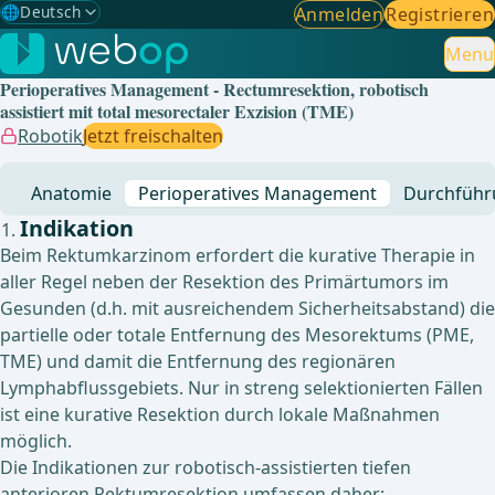
🌐
Deutsch
Anmelden
Registrieren
Gewählte Sprache: Deutsch
🇩🇪
Deutsch
Menu
✓
Perioperatives Management - Rectumresektion, robotisch
🇬🇧
English
assistiert mit total mesorectaler Exzision (TME)
Robotik
Jetzt freischalten
🇪🇸
Spanisch
Anatomie
Perioperatives Management
Durchführ
🇧🇷
Brasilianisch
Indikation
Beim Rektumkarzinom erfordert die kurative Therapie in
aller Regel neben der Resektion des Primärtumors im
Gesunden (d.h. mit ausreichendem Sicherheitsabstand) die
partielle oder totale Entfernung des Mesorektums (PME,
TME) und damit die Entfernung des regionären
Lymphabflussgebiets. Nur in streng selektionierten Fällen
ist eine kurative Resektion durch lokale Maßnahmen
möglich.
Die Indikationen zur robotisch-assistierten tiefen
anterioren Rektumresektion umfassen daher: