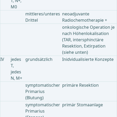
T, N+,
M0
mittleres/unteres
neoadjuvante
Drittel
Radiochemotherapie +
onkologische Operation je
nach Höhenlokalisation
(TAR, intersphinctäre
Resektion, Extirpation
(siehe unten)
IV
jedes
grundsätzlich
Inidvidualisierte Konzepte
T,
jedes
N, M+
symptomatischer
primäre Resektion
Primarius
(Blutung)
symptomatischer
primär Stomaanlage
Primarius