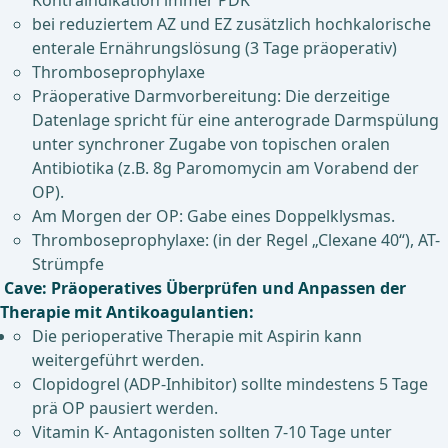
Kontraindikation immer PDK
bei reduziertem AZ und EZ zusätzlich hochkalorische
enterale Ernährungslösung (3 Tage präoperativ)
Thromboseprophylaxe
Präoperative Darmvorbereitung: Die derzeitige
Datenlage spricht für eine anterograde Darmspülung
unter synchroner Zugabe von topischen oralen
Antibiotika (z.B. 8g Paromomycin am Vorabend der
OP).
Am Morgen der OP: Gabe eines Doppelklysmas.
Thromboseprophylaxe: (in der Regel „Clexane 40“), AT-
Strümpfe
Cave: Präoperatives Überprüfen und Anpassen der
Therapie mit Antikoagulantien:
Die perioperative Therapie mit Aspirin kann
weitergeführt werden.
Clopidogrel (ADP-Inhibitor) sollte mindestens 5 Tage
prä OP pausiert werden.
Vitamin K- Antagonisten sollten 7-10 Tage unter