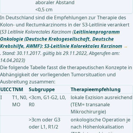
aboraler Abstand
<0,5 cm
In Deutschland sind die Empfehlungen zur Therapie des
Kolon- und Rectumkarzinoms in der S3-Leitlinie verankert
(
S3 Leitlinie Kolorectales Karzinom (
Leitlinienprogramm
Onkologie (Deutsche Krebsgesellschaft, Deutsche
Krebshilfe, AWMF): S3-Leitlinie Kolorektales Karzinom
. Stand: 30.11.2017. gültig bis 29.11.2022, Abgerufen am:
14.04.2023)
Die folgende Tabelle fasst die therapeutischen Konzepte in
Abhängigkeit der vorliegenden Tumorsituation und
Ausbreitung zusammen:
UICC
TNM
Subgruppe
Therapieempfehlung
I
T1, N0,
<3cm, G1-G2, L0,
lokale Exzision ausreichend
MO
R0
(TEM= transanale
Mikrochirurgie)
>3cm oder G3
onkologische Operation je
oder L1, R1/2
nach Höhenlokalisation