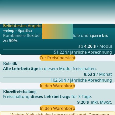
Anästhesie
IntubationsnarkoseAnlage PDK für postoperative
SchmerztherapieGgf. TAP Block (Transversus abdominis
Beliebtestes Angebot
Jetzt freischalten
webop - Sparflex
und direkt weiter
Kombiniere flexibel unsere Lernmodule und
spare bis
lernen.
zu 50%
.
ab
4,26 $
/ Modul
51,22 $/ jährliche Abrechnung
Zur Preisübersicht
Robotik
Alle Lehrbeiträge
in diesem Modul freischalten.
8,53 $
/ Monat
102,50 $ / jährliche Abrechnung
In den Warenkorb
Einzelfreischaltung
Freischaltung
dieses Lehrbeitrags
für 3 Tage.
9,20 $
inkl. MwSt.
In den Warenkorb
Webop fühlt sich der Lehre verpflichtet.
Deswegen