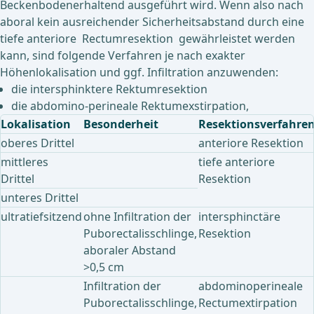
Beckenbodenerhaltend ausgeführt wird. Wenn also nach
aboral kein ausreichender Sicherheitsabstand durch eine
tiefe anteriore Rectumresektion gewährleistet werden
kann, sind folgende Verfahren je nach exakter
Höhenlokalisation und ggf. Infiltration anzuwenden:
die intersphinktere Rektumresektion
die abdomino-perineale Rektumexstirpation,
Lokalisation
Besonderheit
Resektionsverfahre
oberes Drittel
anteriore Resektion
mittleres
tiefe anteriore
Drittel
Resektion
unteres Drittel
ultratiefsitzend
ohne Infiltration der
intersphinctäre
Puborectalisschlinge,
Resektion
aboraler Abstand
>0,5 cm
Infiltration der
abdominoperineale
Puborectalisschlinge,
Rectumextirpation