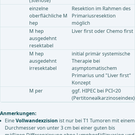
(Stenose)
einzelne
Resektion im Rahmen des
oberflächliche M
Primariusresektion
hep
möglich
M hep
Liver first oder Chemo first
ausgedehnt
resektabel
M hep
initial primär systemische
ausgedehnt
Therapie bei
irresektabel
asymptomatischem
Primarius und "Liver first"
Konzept
M per
ggf. HIPEC bei PCI<20
(Pertitonealkarzinoseindex)
Anmerkungen:
Eine
Vollwandexzision
ist nur bei T1 Tumoren mit einem
Durchmesser von unter 3 cm bei einer guten bis