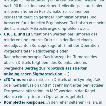
mäßigen Differenzierung ohne Lymphgefäßinvasion und
nach R0 Resektion ausreichend. Allerdings ist auch hier
mit einem höheren Rezidivrisiko zu rechnen bei
insgesamt deutlich geringer Komplikationsrate und
besseren funktionellen Ergebnissen. Technisch erscheint
die transanale Mikrochirurgie empfehlenswert.
UICC II und III
Situationen werden bei Tumoren des
mittleren und unteres Drittels in der Regel einem
neoadjuvanten Konzept zugeführt mit der Operation
vorgeschalteter Radiotherapie oder
Radiochemotherapie. Das Konzept bei Tumoren des
oberen Drittels folgt dem des Kolonkarzinoms
(vergleiche
Beitrag zur robotisch assistierten
onkologischen Sigmaresektion
).
cT3 Tumoren
des mittleren Drittels ohne Lymphgefäß-
oder Gefäßinvasion und mit sehr limitierter perirectaler
Fettgewebsinfiltration im MRT werden in der Regel
ebenso einer primären Operation zugeführt.
Kompletter Response:
In den (eher seltenen) Fällen, in