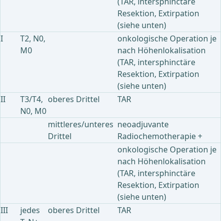
(TAR, intersphinctäre
Resektion, Extirpation
(siehe unten)
I
T2, N0,
onkologische Operation je
M0
nach Höhenlokalisation
(TAR, intersphinctäre
Resektion, Extirpation
(siehe unten)
II
T3/T4,
oberes Drittel
TAR
N0, M0
mittleres/unteres
neoadjuvante
Drittel
Radiochemotherapie +
onkologische Operation je
nach Höhenlokalisation
(TAR, intersphinctäre
Resektion, Extirpation
(siehe unten)
III
jedes
oberes Drittel
TAR