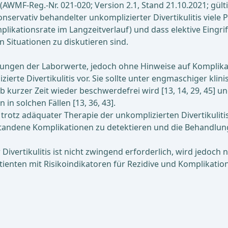
 (AWMF-Reg.-Nr. 021-020; Version 2.1, Stand 21.10.2021; gülti
onservativ behandelter unkomplizierter Divertikulitis viele
plikationsrate im Langzeitverlauf) und dass elektive Eingri
 Situationen zu diskutieren sind.
derungen der Laborwerte, jedoch ohne Hinweise auf Komplikat
ierte Divertikulitis vor. Sie sollte unter engmaschiger kli
 kurzer Zeit wieder beschwerdefrei wird [13, 14, 29, 45] und
 in solchen Fällen [13, 36, 43].
rotz adäquater Therapie der unkomplizierten Divertikulitis, 
andene Komplikationen zu detektieren und die Behandlung 
ivertikulitis ist nicht zwingend erforderlich, wird jedoch n
atienten mit Risikoindikatoren für Rezidive und Komplikatio