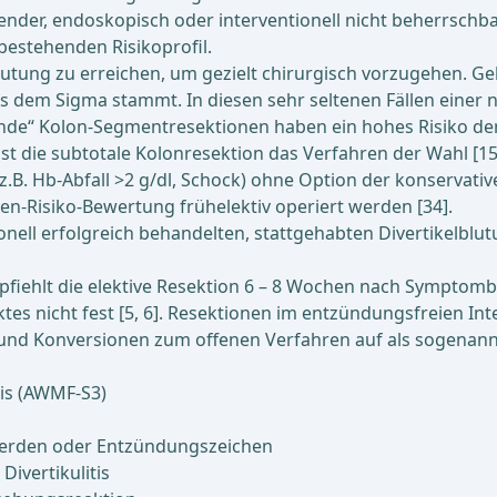
hender, endoskopisch oder interventionell nicht beherrschb
bestehenden Risikoprofil.
lutung zu erreichen, um gezielt chirurgisch vorzugehen. Gel
dem Sigma stammt. In diesen sehr seltenen Fällen einer ni
inde“ Kolon-Segmentresektionen haben ein hohes Risiko der
ist die subtotale Kolonresektion das Verfahren der Wahl [15
(z.B. Hb-Abfall >2 g/dl, Schock) ohne Option der konservativ
en-Risiko-Bewertung frühelektiv operiert werden [34].
onell erfolgreich behandelten, stattgehabten Divertikelblut
fiehlt die elektive Resektion 6 – 8 Wochen nach Symptombeg
ktes nicht fest [5, 6]. Resektionen im entzündungsfreien In
d Konversionen zum offenen Verfahren auf als sogenannte
tis (AWMF-S3)
hwerden oder Entzündungszeichen
Divertikulitis