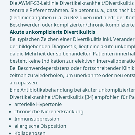
Die AWMF-S3-Leitlinie Divertikelkrankheit/Divertikulitis
zentrale Referenzrahmen. Sie betont u. a., dass nach k
(Leitlinienangaben u. a. zu Rezidiven und niedriger Kom
Beschwerden oder komplizierten/chronic-komplizierten
Akute unkomplizierte Divertikulitis
Bei typischen Zeichen einer Divertikulitis inkl. Verän
der bildgebenden Diagnostik, liegt eine akute unkompliz
da die Mehrheit der so behandelten Patienten innerhalb
besteht keine Indikation zur elektiven Intervalloperation
Bei Beschwerdepersistenz oder fortschreitender Klinik t
zeitnah zu wiederholen, um unerkannte oder neu entst
anzupassen.
Eine Antibiotikabehandlung bei akuter unkomplizierter D
Divertikelkrankheit/Divertikulitis [34] empfohlen für P
arterielle Hypertonie
chronische Nierenerkrankung
Immunsuppression
allergische Disposition
Kollagenosen