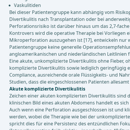
Vaskulitiden
Bei dieser Patientengruppe kann abhängig vom Risikopro
Divertikulitis nach Transplantation oder bei anderweit
Perforationsrisiko ist darüber hinaus um das 2,7-fache 
Kontrovers wird die operative Therapie bei Vorliegen e
Mikroperforation auszugehen ist [17], entwickeln nur w
Patientengruppe keine generelle Operationsempfehlung
angloamerikanischen und niederländischen Leitlinien fixi
Eine akute, unkomplizierte Divertikulitis ohne Fiebe
komplizierte Divertikulitis sowie lediglich geringfü
Compliance, ausreichende orale Flüssigkeits- und Nah
Studien, dass die eingeschlossenen Patienten allesamt
Akute komplizierte Divertikulitis
Zeichen einer akuten komplizierten Divertikulitis sind 
klinischen Bild eines akuten Abdomens handelt es sich u
Auch wenn eine Perforation ausgeschlossen ist und klin
werden, wobei die Therapie wie bei der unkomplizierten
spricht dies für eine Persistenz des entzündlichen Fo