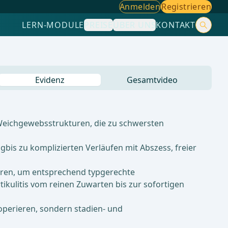
Anmelden
Registrieren
LERN-MODULE
PREISE
ÜBER UNS
KONTAKT
Evidenz
Gesamtvideo
 Weichgewebsstrukturen, die zu schwersten
gbis zu komplizierten Verläufen mit Abszess, freier
izieren, um entsprechend typgerechte
ikulitis vom reinen Zuwarten bis zur sofortigen
operieren, sondern stadien- und