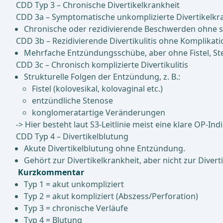
CDD Typ 3 – Chronische Divertikelkrankheit
CDD 3a – Symptomatische unkomplizierte Divertikelkr
Chronische oder rezidivierende Beschwerden ohne st
CDD 3b – Rezidivierende Divertikulitis ohne Komplikat
Mehrfache Entzündungsschübe, aber ohne Fistel, St
CDD 3c – Chronisch komplizierte Divertikulitis
Strukturelle Folgen der Entzündung, z. B.:
Fistel (kolovesikal, kolovaginal etc.)
entzündliche Stenose
konglomeratartige Veränderungen
-> Hier besteht laut S3-Leitlinie meist eine klare OP-Indik
CDD Typ 4 – Divertikelblutung
Akute Divertikelblutung ohne Entzündung.
Gehört zur Divertikelkrankheit, aber nicht zur Diverti
Kurzkommentar
Typ 1 = akut unkompliziert
Typ 2 = akut kompliziert (Abszess/Perforation)
Typ 3 = chronische Verläufe
Typ 4 = Blutung