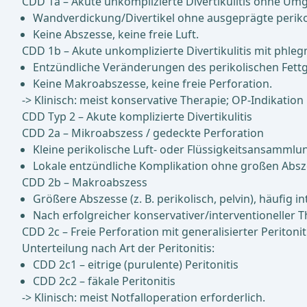
CDD 1a – Akute unkomplizierte Divertikulitis ohne U
Wandverdickung/Divertikel ohne ausgeprägte periko
Keine Abszesse, keine freie Luft.
CDD 1b – Akute unkomplizierte Divertikulitis mit phl
Entzündliche Veränderungen des perikolischen Fett
Keine Makroabszesse, keine freie Perforation.
-> Klinisch: meist konservative Therapie; OP-Indikation 
CDD Typ 2 – Akute komplizierte Divertikulitis
CDD 2a – Mikroabszess / gedeckte Perforation
Kleine perikolische Luft- oder Flüssigkeitsansammlu
Lokale entzündliche Komplikation ohne großen Absz
CDD 2b – Makroabszess
Größere Abszesse (z. B. perikolisch, pelvin), häufig in
Nach erfolgreicher konservativer/interventioneller 
CDD 2c – Freie Perforation mit generalisierter Peritonit
Unterteilung nach Art der Peritonitis:
CDD 2c1 – eitrige (purulente) Peritonitis
CDD 2c2 – fäkale Peritonitis
-> Klinisch: meist Notfalloperation erforderlich.