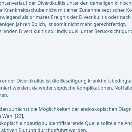
ontanverlauf der Divertikulitis unter den damaligen klinis
er Krankheitsschübe nicht mit einer Zunahme septischer Kom
erwiegend als primäres Ereignis der Divertikulitis oder na
igen Jahren üblich, ist somit nicht mehr gerechtfertigt.
erenden Divertikulitis soll individuell unter Berücksichtigun
ierender Divertikulitis ist die Beseitigung krankheitsbedi
iniert werden, da weder septische Komplikationen, Notfall
nen.
n zunächst die Möglichkeiten der endoskopischen Diagnosti
 Wahl [23].
opisch eindeutig zu identifizierende Quelle sollte eine An
 aktiven Blutung durchgeführt werden.