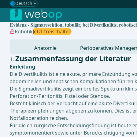
🌐
Deutsch
Gewählte Sprache: Deutsch
🇩🇪
Deutsch
✓
Evidenz - Sigmaresektion, tubulär, bei Divertikulitis, robotisch
🇬🇧
English
Robotik
Jetzt freischalten
🇪🇸
Spanisch
Anatomie
Perioperatives Manage
🇧🇷
Brasilianisch
Zusammenfassung der Literatur
Einleitung
Die Divertikulitis ist eine akute, primäre Entzündun
abdominellen und septischen Komplikationen führen 
Die Sigmadivertikulitis zeigt ein breites Spektrum kli
Perforation/Peritonitis, Fistel oder Stenose.
Besteht klinisch der Verdacht auf eine akute Divertikul
Therapieempfehlungen abgeben zu können. Dies ist erf
Notfalloperation reichen.
Für die chirurgische Entscheidungsfindung ist heute e
symptomorientiert sowie unter Berücksichtigung von R