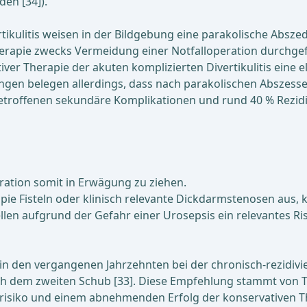
den [34]).
tikulitis weisen in der Bildgebung eine parakolische Abszed
herapie zwecks Vermeidung einer Notfalloperation durchgefü
ver Therapie der akuten komplizierten Divertikulitis eine elek
ngen belegen allerdings, dass nach parakolischen Abszess
etroffenen sekundäre Komplikationen und rund 40 % Rezidiv
peration somit in Erwägung zu ziehen.
pie Fisteln oder klinisch relevante Dickdarmstenosen aus, k
llen aufgrund der Gefahr einer Urosepsis ein relevantes Ri
in den vergangenen Jahrzehnten bei der chronisch-rezidivie
dem zweiten Schub [33]. Diese Empfehlung stammt von T. G
srisiko und einem abnehmenden Erfolg der konservativen T