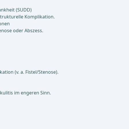
ankheit (SUDD)
rukturelle Komplikation.
ionen
enose oder Abszess.
ation (v. a. Fistel/Stenose).
kulitis im engeren Sinn.