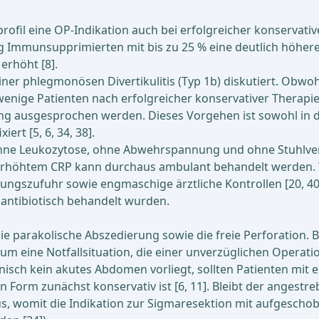
fil eine OP-Indikation auch bei erfolgreicher konservativer
ig Immunsupprimierten mit bis zu 25 % eine deutlich höhere
erhöht [8].
iner phlegmonösen Divertikulitis (Typ 1b) diskutiert. Obwoh
enige Patienten nach erfolgreicher konservativer Therapie 
 ausgesprochen werden. Dieses Vorgehen ist sowohl in der 
ert [5, 6, 34, 38].
r, ohne Leukozytose, ohne Abwehrspannung und ohne Stuhlve
gig erhöhtem CRP kann durchaus ambulant behandelt werden.
rungszufuhr sowie engmaschige ärztliche Kontrollen [20, 4
 antibiotisch behandelt wurden.
die parakolische Abszedierung sowie die freie Perforation. 
m eine Notfallsituation, die einer unverzüglichen Operation
isch kein akutes Abdomen vorliegt, sollten Patienten mit ei
 Form zunächst konservativ ist [6, 11]. Bleibt der angestre
kus, womit die Indikation zur Sigmaresektion mit aufgescho