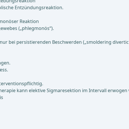
mgebungsreaktion
lische Entzündungsreaktion.
egmonöser Reaktion
gewebes („phlegmonös“).
nur bei persistierenden Beschwerden („smoldering diverticuli
ngen.
ess.
terventionspflichtig.
Therapie kann elektive Sigmaresektion im Intervall erwogen
is