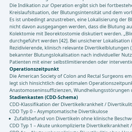
Die Indikation zur Operation ergibt sich bei fortbeste
Kreislaufsituation, der Blutungsintensität und dem vor
Es ist unbedingt anzustreben, eine Lokalisierung der B
nicht davon ausgegangen werden, dass die Blutung aus 
Kolektomie mit Ileorektostomie diskutiert werden. „Bl
durchgeführt werden [42]. Bei unsicherer Lokalisation 
Rezidivierende, klinisch relevante Divertikelblutungen 
bekannter Blutungslokalisation nach individueller Nutz
Patienten mit einer selbstlimitierenden oder interventi
Operationszeitpunkt
Die American Society of Colon and Rectal Surgeons emp
legt sich hinsichtlich des optimalen Operationszeitpun
Anastomoseninsuffizienzen, Wundheilungsstörungen un
Stadienkasten (CDD-Schema)
CDD-Klassifikation der Divertikelkrankheit / Divertikuli
CDD Typ 0 – Asymptomatische Divertikulose
Zufallsbefund von Divertikeln ohne klinische Besc
CDD Typ 1 – Akute unkomplizierte Divertikelkrankheit / 