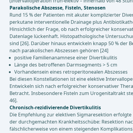
(Intervalloperation früh-elektiv – innerhalb von 48 Stun
Parakolische Abszesse, Fisteln, Stenosen
Rund 15 % der Patienten mit akuter komplizierter Diver
perkutane interventionelle Drainage plus Antibiotikat
Hinsichtlich der Frage, ob nach erfolgreicher konservati
Datenlage lückenhaft. Histopathologische Untersuchu
sind [26]. Darüber hinaus entwickeln knapp 50 % der B
nach parakolischen Abszessen gehören [24]
positive Familienanamnese einer Divertikulitis
Länge des betroffenen Darmsegments > 5 cm
Vorhandensein eines retroperitonealen Abszesses
Bei diesen Konstellationen ist eine elektive Intervallo
Entwickeln sich nach erfolgreicher konservativer Thera
Betracht. Insbesondere Fisteln zum Urogenitaltrakt ste
46].
Chronisch-rezidivierende Divertikulitis
Die Empfehlung zur elektiven Sigmaresektion erfolgte 
der durchgemachten Krankheitsschübe: Resektion nach 
fälschlicherweise von einem steigenden Komplikation