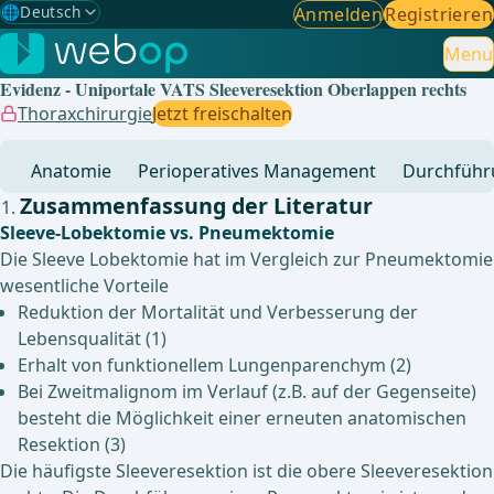
🌐
Deutsch
Anmelden
Registrieren
Gewählte Sprache: Deutsch
🇩🇪
Deutsch
Menu
✓
Evidenz - Uniportale VATS Sleeveresektion Oberlappen rechts
🇬🇧
English
Thoraxchirurgie
Jetzt freischalten
🇪🇸
Spanisch
Anatomie
Perioperatives Management
Durchführ
🇧🇷
Brasilianisch
Zusammenfassung der Literatur
Sleeve-Lobektomie vs. Pneumektomie
Die Sleeve Lobektomie hat im Vergleich zur Pneumektomie
wesentliche Vorteile
Reduktion der Mortalität und Verbesserung der
Lebensqualität (1)
Erhalt von funktionellem Lungenparenchym (2)
Bei Zweitmalignom im Verlauf (z.B. auf der Gegenseite)
besteht die Möglichkeit einer erneuten anatomischen
Resektion (3)
Die häufigste Sleeveresektion ist die obere Sleeveresektion