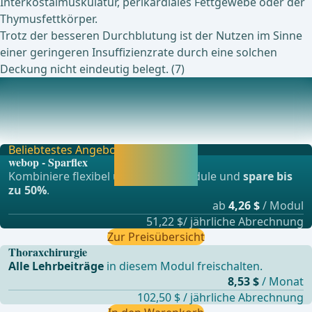
Interkostalmuskulatur, perikardiales Fettgewebe oder der
Thymusfettkörper.
Trotz der besseren Durchblutung ist der Nutzen im Sinne
einer geringeren Insuffizienzrate durch eine solchen
Deckung nicht eindeutig belegt. (7)
Aktuell laufende Studien zu diesem Thema
... - Operationen aus der Allgemein-, Viszeral- und
Transplationschirurgie, Gefässchirurgie und Th
Beliebtestes Angebot
Jetzt freischalten
webop - Sparflex
und direkt weiter
Kombiniere flexibel unsere Lernmodule und
spare bis
lernen.
zu 50%
.
ab
4,26 $
/ Modul
51,22 $/ jährliche Abrechnung
Zur Preisübersicht
Thoraxchirurgie
Alle Lehrbeiträge
in diesem Modul freischalten.
8,53 $
/ Monat
102,50 $ / jährliche Abrechnung