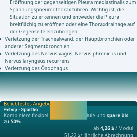
Eröffnung der gegenseitigen Pleura mediastinalis zum
Spannungspneumothorax führen. Wichtig ist, die
Situation zu erkennen und entweder die Pleura
breitflächig zu eröffnen oder eine Thoraxdrainage auf
der Gegenseite einzubringen.
Verletzung der Trachealwand, der Hauptbronchien oder
anderer Segmentbronchien
Verletzung des Nervus vagus, Nervus phrenicus und
Nervus laryngeus recurrens
Verletzung des Ösophagus
Postoperative Komplikationen
Kardiale Arrhythmie (10-15 %)Lappentorsion (0,1-0,3 %)Bei
Verdacht sofortige Diagnosesicherung mitt
Beliebtestes Angebot
Jetzt freischalten
webop - Sparflex
und direkt weiter
Kombiniere flexibel unsere Lernmodule und
spare bis
lernen.
zu 50%
.
ab
4,26 $
/ Modul
51,22 $/ jährliche Abrechnung