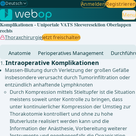
🌐
Deutsch
Anmelden
Registrieren
Gewählte Sprache: Deutsch
🇩🇪
Deutsch
Menu
✓
Komplikationen - Uniportale VATS Sleeveresektion Oberlappen
🇬🇧
English
rechts
Thoraxchirurgie
Jetzt freischalten
🇪🇸
Spanisch
Anatomie
Perioperatives Management
Durchführ
🇧🇷
Brasilianisch
Intraoperative Komplikationen
Massen-Blutung durch Verletzung der großen Gefäße
insbesondere verursacht durch Tumorinfiltration oder
entzündlich anhaftende Lymphknoten
Durch Kompression mittels Stieltupfer ist die Situation
meistens soweit unter Kontrolle zu bringen, dass
unter kontinuierlicher Kompression der Umstieg zur
Thorakotomie kontrolliert und ohne zu hohe
Blutverluste realisiert werden kann und die
Information der Anästhesie, Vorbereitung weiterer
Instrumente und gegebenenfalls die Organisation