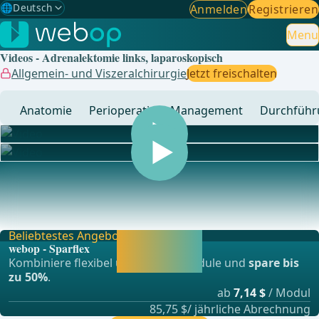
🌐
Deutsch
Anmelden
Registrieren
Gewählte Sprache: Deutsch
🇩🇪
Deutsch
Menu
✓
Videos - Adrenalektomie links, laparoskopisch
🇬🇧
English
Allgemein- und Viszeralchirurgie
Jetzt freischalten
🇪🇸
Spanisch
Anatomie
Perioperatives Management
Durchführ
🇧🇷
Brasilianisch
... - Operationen aus der Allgemein-, Viszeral- und
Transplationschirurgie, Gefässchirurgie und Thor
Beliebtestes Angebot
Jetzt freischalten
webop - Sparflex
und direkt weiter
Kombiniere flexibel unsere Lernmodule und
spare bis
lernen.
zu 50%
.
ab
7,14 $
/ Modul
85,75 $/ jährliche Abrechnung