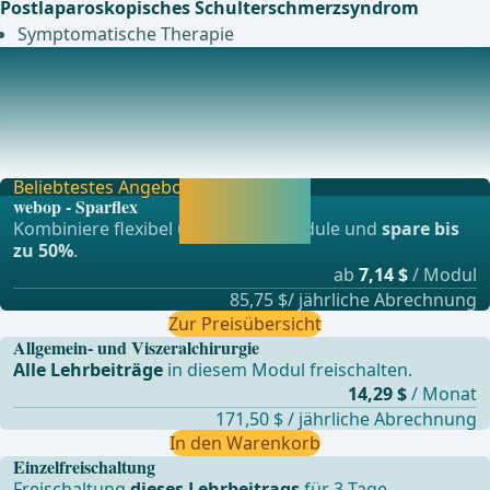
Postlaparoskopisches Schulterschmerzsyndrom
Symptomatische Therapie
Vermeidung und Behandlung von katheterspezifischen
Komplikationen
AbknickungEine Abknickung lässt sich vermeiden durch
die tief subcutane Tunnelung, palpatorische Ko
Beliebtestes Angebot
Jetzt freischalten
webop - Sparflex
und direkt weiter
Kombiniere flexibel unsere Lernmodule und
spare bis
lernen.
zu 50%
.
ab
7,14 $
/ Modul
85,75 $/ jährliche Abrechnung
Zur Preisübersicht
Allgemein- und Viszeralchirurgie
Alle Lehrbeiträge
in diesem Modul freischalten.
14,29 $
/ Monat
171,50 $ / jährliche Abrechnung
In den Warenkorb
Einzelfreischaltung
Freischaltung
dieses Lehrbeitrags
für 3 Tage.