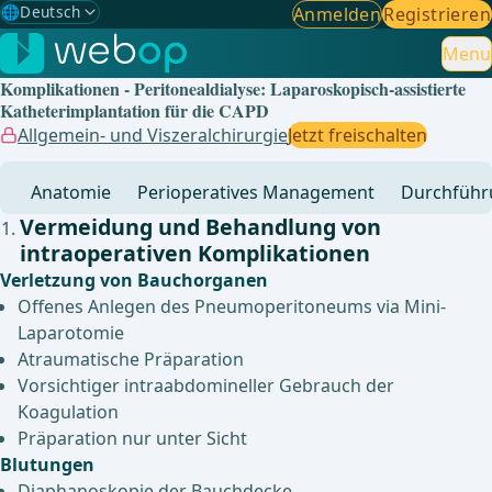
🌐
Deutsch
Anmelden
Registrieren
Gewählte Sprache: Deutsch
🇩🇪
Deutsch
Menu
✓
Komplikationen - Peritonealdialyse: Laparoskopisch-assistierte
🇬🇧
English
Katheterimplantation für die CAPD
Allgemein- und Viszeralchirurgie
Jetzt freischalten
🇪🇸
Spanisch
Anatomie
Perioperatives Management
Durchführ
🇧🇷
Brasilianisch
Vermeidung und Behandlung von
intraoperativen Komplikationen
Verletzung von Bauchorganen
Offenes Anlegen des Pneumoperitoneums via Mini-
Laparotomie
Atraumatische Präparation
Vorsichtiger intraabdomineller Gebrauch der
Koagulation
Präparation nur unter Sicht
Blutungen
Diaphanoskopie der Bauchdecke