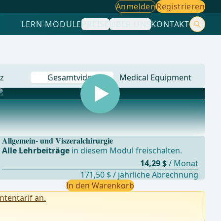
Anmelden
Registrieren
LERN-MODULE
PREISE
ÜBER UNS
KONTAKT
z
Gesamtvideo
Medical Equipment
Allgemein- und Viszeralchirurgie
Alle Lehrbeiträge
in diesem Modul freischalten.
14,29 $
/ Monat
171,50 $ / jährliche Abrechnung
In den Warenkorb
ntentarif an.