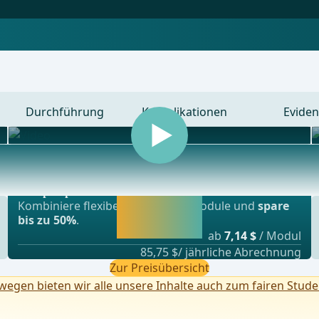
Durchführung
Komplikationen
Eviden
Beliebtestes Angebot
nsplationschirurgie, Gefässchirurgie und Thor
webop - Sparflex
Jetzt freischalten
Kombiniere flexibel unsere Lernmodule und
spare
und direkt weiter
bis zu 50%
.
lernen.
ab
7,14 $
/ Modul
85,75 $/ jährliche Abrechnung
Zur Preisübersicht
egen bieten wir alle unsere Inhalte auch zum fairen Stude