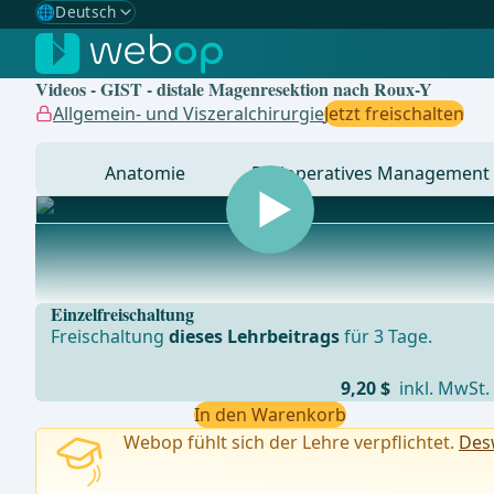
🌐
Deutsch
Gewählte Sprache: Deutsch
🇩🇪
Deutsch
✓
Videos - GIST - distale Magenresektion nach Roux-Y
🇬🇧
English
Allgemein- und Viszeralchirurgie
Jetzt freischalten
🇪🇸
Spanisch
Anatomie
Perioperatives Management
🇧🇷
Brasilianisch
... - Operationen aus der Allgemein-, Viszeral- und Tra
Einzelfreischaltung
Freischaltung
dieses Lehrbeitrags
für 3 Tage.
9,20 $
inkl. MwSt.
In den Warenkorb
Webop fühlt sich der Lehre verpflichtet.
Desw