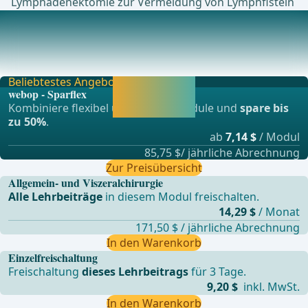
Lymphadenektomie zur Vermeidung von Lymphfisteln
Postoperative Komplikationen
Dieses Komplikationsmanagement ist umso erfolgreicher,
je größer die Erfahrung in einer Klinik mit
Beliebtestes Angebot
Jetzt freischalten
webop - Sparflex
und direkt weiter
Kombiniere flexibel unsere Lernmodule und
spare bis
lernen.
zu 50%
.
ab
7,14 $
/ Modul
85,75 $/ jährliche Abrechnung
Zur Preisübersicht
Allgemein- und Viszeralchirurgie
Alle Lehrbeiträge
in diesem Modul freischalten.
14,29 $
/ Monat
171,50 $ / jährliche Abrechnung
In den Warenkorb
Einzelfreischaltung
Freischaltung
dieses Lehrbeitrags
für 3 Tage.
9,20 $
inkl. MwSt.
In den Warenkorb