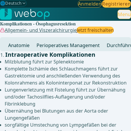
🌐
Deutsch
Anmelden
Registrieren
Gewählte Sprache: Deutsch
🇩🇪
Deutsch
Menu
✓
Komplikationen - Ösophagusresektion
🇬🇧
English
Allgemein- und Viszeralchirurgie
Jetzt freischalten
🇪🇸
Spanisch
Anatomie
Perioperatives Management
Durchführ
🇧🇷
Brasilianisch
Intraoperative Komplikationen
Milzblutung führt zur Splenektomie
Komplette Ischämie des Schlauchmagens führt zur
Gastrektomie und anschließenden Verwendung des
Kolonrahmens als Koloninterponat zur Rekonstruktion
Lungenverletzung mit Fistelung führt zur Übernähung
und/oder Tachosilflies-Auflagerung und/oder
Fibrinklebung
Übernähung bei Blutungen aus der Aorta oder
Lungengefäßen
sorgfältige Umstechung von Lympgefäßen bei der