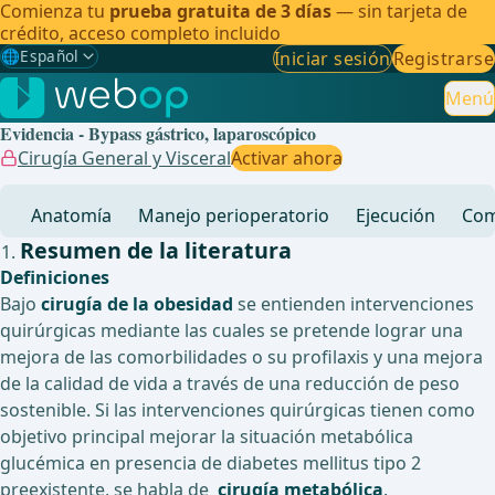
Comienza tu
prueba gratuita de 3 días
— sin tarjeta de
crédito, acceso completo incluido
🌐
Español
Iniciar sesión
Registrarse
Gewählte Sprache: Español
🇩🇪
Alemán
Menú
Evidencia - Bypass gástrico, laparoscópico
🇬🇧
Inglés
Cirugía General y Visceral
Activar ahora
🇪🇸
Español
✓
Anatomía
Manejo perioperatorio
Ejecución
Com
🇧🇷
Brasileño
Resumen de la literatura
Definiciones
Bajo
cirugía de la obesidad
se entienden intervenciones
quirúrgicas mediante las cuales se pretende lograr una
mejora de las comorbilidades o su profilaxis y una mejora
de la calidad de vida a través de una reducción de peso
sostenible. Si las intervenciones quirúrgicas tienen como
objetivo principal mejorar la situación metabólica
glucémica en presencia de diabetes mellitus tipo 2
preexistente, se habla de
cirugía metabólica
.