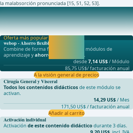
la malabsorción pronunciada [15, 51, 52, 53].
Estudios en curso actuales sobre este tema
Estudio de observación de cirugía bariátrica parte 2 Un
estudio observacional de pacientes que se s
Oferta más popular
Activar ahora y
webop - Ahorro flexible
seguir
Combine de forma flexible nuestros módulos de
aprendiendo
aprendizaje y
ahorre hasta un 50%
.
directamente.
desde
7,14 US$
/ Módulo
85,75 US$/ facturación anual
A la visión general de precios
Cirugía General y Visceral
Todos los contenidos didácticos
de este módulo se
activan.
14,29 US$
/ Mes
171,50 US$ / facturación anual
Añadir al carrito
Activación individual
Activación
de este contenido didáctico
durante 3 días.
9,20 US$
incl. IVA