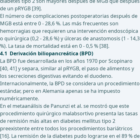
diabetes tipo 2 son mayores después de MGB que después
de un pRYGB [39].
El número de complicaciones postoperatorias después de
MGB está entre 0 - 28,6 %. Las más frecuentes son
hemorragias que requieren una intervención endoscópica
o quirúrgica (0,2 - 28,6 %) y úlceras de anastomosis (1 - 14,3
%). La tasa de mortalidad está en 0 - 0,5 % [38].
4.1 Derivación biliopancreática (BPD)
La BPD fue desarrollada en los años 1970 por Scopinaro
[40, 41] y separa, similar al pRYGB, el paso de alimentos y
los secreciones digestivas evitando el duodeno.
Internacionalmente, la BPD se considera un procedimiento
estándar, pero en Alemania apenas se ha impuesto
numéricamente.
En el metaanálisis de Panunzi et al. se mostró que este
procedimiento quirúrgico malabsortivo presenta las tasas
de remisión más altas en diabetes mellitus tipo 2
preexistente entre todos los procedimientos bariátricos
[16]. La remisión de la diabetes pudo lograrse en el 89 % de