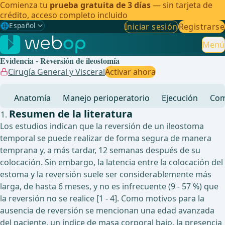
Comienza tu
prueba gratuita de 3 días
— sin tarjeta de
crédito, acceso completo incluido
🌐
Español
Iniciar sesión
Registrarse
Gewählte Sprache: Español
🇩🇪
Alemán
Menú
Evidencia - Reversión de ileostomía
🇬🇧
Inglés
Cirugía General y Visceral
Activar ahora
🇪🇸
Español
✓
Anatomía
Manejo perioperatorio
Ejecución
Com
🇧🇷
Brasileño
Resumen de la literatura
Los estudios indican que la reversión de un ileostoma
temporal se puede realizar de forma segura de manera
temprana y, a más tardar, 12 semanas después de su
colocación. Sin embargo, la latencia entre la colocación del
estoma y la reversión suele ser considerablemente más
larga, de hasta 6 meses, y no es infrecuente (9 - 57 %) que
la reversión no se realice [1 - 4]. Como motivos para la
ausencia de reversión se mencionan una edad avanzada
del paciente, un índice de masa corporal bajo, la presencia