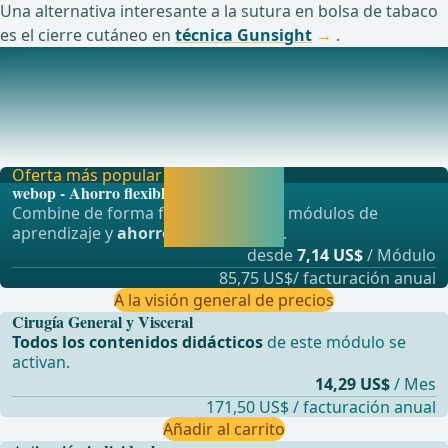
Una alternativa interesante a la sutura en bolsa de tabaco
es el cierre cutáneo en
técnica Gunsight
.
Estudios actualmente en curso sobre este tema
Cierre temprano de ileostom&#xED;a tras
proctectom&#xED;a restauradora en pacientes con
c&#xE1;ncer
Oferta más popular
Activar ahora y
webop - Ahorro flexible
seguir
Combine de forma flexible nuestros módulos de
aprendiendo
aprendizaje y
ahorre hasta un 50%
.
directamente.
desde
7,14 US$
/ Módulo
85,75 US$/ facturación anual
A la visión general de precios
Cirugía General y Visceral
Todos los contenidos didácticos
de este módulo se
activan.
14,29 US$
/ Mes
171,50 US$ / facturación anual
Añadir al carrito