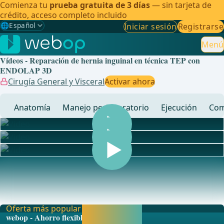
Comienza tu
prueba gratuita de 3 días
— sin tarjeta de
crédito, acceso completo incluido
🌐
Español
Iniciar sesión
Registrarse
Gewählte Sprache: Español
🇩🇪
Alemán
Menú
Vídeos - Reparación de hernia inguinal en técnica TEP con
🇬🇧
Inglés
ENDOLAP 3D
Cirugía General y Visceral
Activar ahora
🇪🇸
Español
✓
Anatomía
Manejo perioperatorio
Ejecución
Com
🇧🇷
Brasileño
... - Operaciones de cirugía general, visceral y de
trasplantes, cirugía vascular y cirugía torácica
Oferta más popular
Activar ahora y
webop - Ahorro flexible
seguir