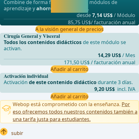
Combine de forma flexible nuestros módulos de
aprendiendo
aprendizaje y
ahorre hasta un 50%
.
directamente.
desde
7,14 US$
/ Módulo
85,75 US$/ facturación anual
A la visión general de precios
Cirugía General y Visceral
Todos los contenidos didácticos
de este módulo se
activan.
14,29 US$
/ Mes
171,50 US$ / facturación anual
Añadir al carrito
Activación individual
Activación
de este contenido didáctico
durante 3 días.
9,20 US$
incl. IVA
Añadir al carrito
Webop está comprometido con la enseñanza.
Por
eso ofrecemos todos nuestros contenidos también a
una tarifa justa para estudiantes.
subir