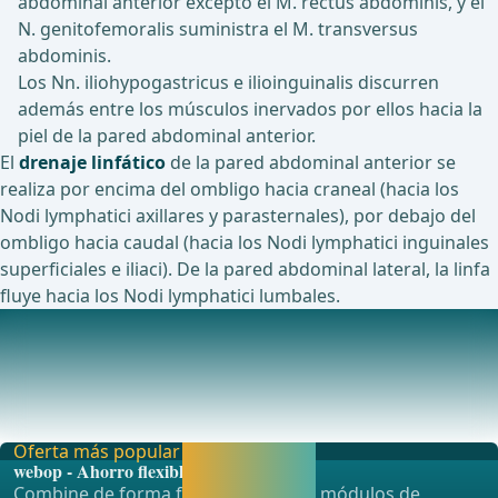
abdominal anterior excepto el M. rectus abdominis, y el
N. genitofemoralis suministra el M. transversus
abdominis.
Los Nn. iliohypogastricus e ilioinguinalis discurren
además entre los músculos inervados por ellos hacia la
piel de la pared abdominal anterior.
El
drenaje linfático
de la pared abdominal anterior se
realiza por encima del ombligo hacia craneal (hacia los
Nodi lymphatici axillares y parasternales), por debajo del
ombligo hacia caudal (hacia los Nodi lymphatici inguinales
superficiales e iliaci). De la pared abdominal lateral, la linfa
fluye hacia los Nodi lymphatici lumbales.
Diálisis peritoneal: Influencias en el peritoneo y cambios
morfológicos, funcionales y clínicos resultantes
Las posibles formas de terapia de reemplazo renal son
las:Diálisis peritoneal (DP)Hemodiálisis (HD)
Oferta más popular
Activar ahora y
webop - Ahorro flexible
seguir
Combine de forma flexible nuestros módulos de
aprendiendo