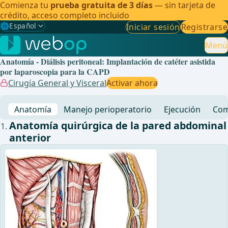
Comienza tu
prueba gratuita de 3 días
— sin tarjeta de
crédito, acceso completo incluido
🌐
Español
Iniciar sesión
Registrarse
Gewählte Sprache: Español
🇩🇪
Alemán
Menú
Anatomía - Diálisis peritoneal: Implantación de catéter asistida
🇬🇧
Inglés
por laparoscopia para la CAPD
Cirugía General y Visceral
Activar ahora
🇪🇸
Español
✓
Anatomía
Manejo perioperatorio
Ejecución
Com
🇧🇷
Brasileño
Anatomía quirúrgica de la pared abdominal
anterior