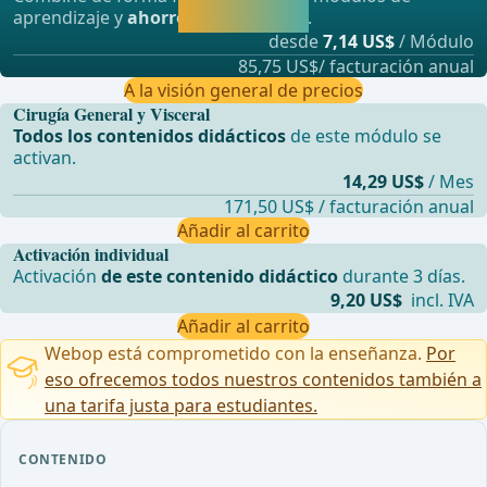
aprendizaje y
ahorre hasta un 50%
.
directamente.
desde
7,14 US$
/ Módulo
85,75 US$/ facturación anual
A la visión general de precios
Cirugía General y Visceral
Todos los contenidos didácticos
de este módulo se
activan.
14,29 US$
/ Mes
171,50 US$ / facturación anual
Añadir al carrito
Activación individual
Activación
de este contenido didáctico
durante 3 días.
9,20 US$
incl. IVA
Añadir al carrito
Webop está comprometido con la enseñanza.
Por
eso ofrecemos todos nuestros contenidos también a
una tarifa justa para estudiantes.
CONTENIDO