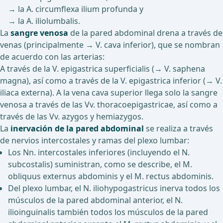
→ la A. circumflexa ilium profunda y
→ la A. iliolumbalis.
La
sangre venosa
de la pared abdominal drena a través de
venas (principalmente → V. cava inferior), que se nombran
de acuerdo con las arterias:
A través de la V. epigastrica superficialis (→ V. saphena
magna), así como a través de la V. epigastrica inferior (→ V.
iliaca externa). A la vena cava superior llega solo la sangre
venosa a través de las Vv. thoracoepigastricae, así como a
través de las Vv. azygos y hemiazygos.
La
inervación de la pared abdominal
se realiza a través
de nervios intercostales y ramas del plexo lumbar:
Los Nn. intercostales inferiores (incluyendo el N.
subcostalis) suministran, como se describe, el M.
obliquus externus abdominis y el M. rectus abdominis.
Del plexo lumbar, el N. iliohypogastricus inerva todos los
músculos de la pared abdominal anterior, el N.
ilioinguinalis también todos los músculos de la pared