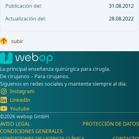
Publicación del:
31.08.2012
Actualización del:
28.08.2022
subir
La principal enseñanza quirúrgica para cirugía.
De cirujanos – Para cirujanos.
Síguenos en redes sociales y mantente siempre al día:
Instagram
LinkedIn
Youtube
©️2026 webop GmbH
AVISO LEGAL
PROTECCIÓN DE DATOS
CONDICIONES GENERALES
CONDICIONES DE LICENCIA CLÍNICA
CONTACTO