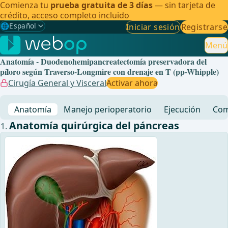
Comienza tu
prueba gratuita de 3 días
— sin tarjeta de
crédito, acceso completo incluido
🌐
Español
Iniciar sesión
Registrarse
Gewählte Sprache: Español
🇩🇪
Alemán
Menú
Anatomía - Duodenohemipancreatectomía preservadora del
🇬🇧
Inglés
píloro según Traverso-Longmire con drenaje en T (pp-Whipple)
Cirugía General y Visceral
Activar ahora
🇪🇸
Español
✓
Anatomía
Manejo perioperatorio
Ejecución
Com
🇧🇷
Brasileño
Anatomía quirúrgica del páncreas