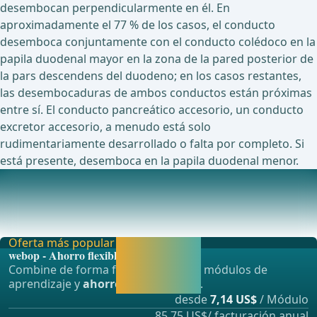
desembocan perpendicularmente en él. En
aproximadamente el 77 % de los casos, el conducto
desemboca conjuntamente con el conducto colédoco en la
papila duodenal mayor en la zona de la pared posterior de
la pars descendens del duodeno; en los casos restantes,
las desembocaduras de ambos conductos están próximas
entre sí. El conducto pancreático accesorio, un conducto
excretor accesorio, a menudo está solo
rudimentariamente desarrollado o falta por completo. Si
está presente, desemboca en la papila duodenal menor.
Suministro vascular
El suministro arterial del páncreas se realiza a través de la
A. pancreaticoduodenalis superior, qu
Oferta más popular
Activar ahora y
webop - Ahorro flexible
seguir
Combine de forma flexible nuestros módulos de
aprendiendo
aprendizaje y
ahorre hasta un 50%
.
directamente.
desde
7,14 US$
/ Módulo
85,75 US$/ facturación anual