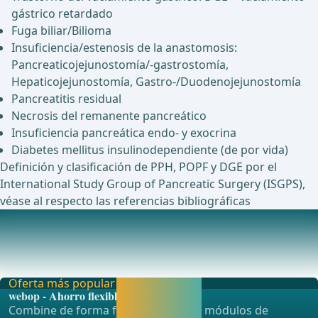
gástrico retardado
Fuga biliar/Bilioma
Insuficiencia/estenosis de la anastomosis:
Pancreaticojejunostomía/-gastrostomía,
Hepaticojejunostomía, Gastro-/Duodenojejunostomía
Pancreatitis residual
Necrosis del remanente pancreático
Insuficiencia pancreática endo- y exocrina
Diabetes mellitus insulinodependiente (de por vida)
Definición y clasificación de PPH, POPF y DGE por el
International Study Group of Pancreatic Surgery (ISGPS),
véase al respecto las referencias bibliográficas
Anestesia
Anestesia con intubaciónCatéter venoso centralMedición
de la presión arterialSonda gástricaCatéter
Oferta más popular
Activar ahora y
webop - Ahorro flexible
seguir
Combine de forma flexible nuestros módulos de
aprendiendo