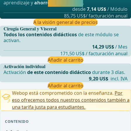
aprendizaje y
ahorre hasta un 50%
.
directamente.
desde
7,14 US$
/ Módulo
85,75 US$/ facturación anual
A la visión general de precios
Cirugía General y Visceral
Todos los contenidos didácticos
de este módulo se
activan.
14,29 US$
/ Mes
171,50 US$ / facturación anual
Añadir al carrito
Activación individual
Activación
de este contenido didáctico
durante 3 días.
9,20 US$
incl. IVA
Añadir al carrito
Webop está comprometido con la enseñanza.
Por
eso ofrecemos todos nuestros contenidos también a
una tarifa justa para estudiantes.
CONTENIDO