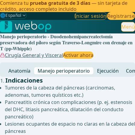
Comienza tu
prueba gratuita de 3 días
— sin tarjeta de
crédito, acceso completo incluido
🌐
Español
Iniciar sesión
Registrarse
Gewählte Sprache: Español
🇩🇪
Alemán
Menú
Manejo perioperatorio - Duodenohemipancreatectomía
🇬🇧
Inglés
preservadora del píloro según Traverso-Longmire con drenaje en
T (pp-Whipple)
🇪🇸
Español
✓
Cirugía General y Visceral
Activar ahora
🇧🇷
Brasileño
Anatomía
Manejo perioperatorio
Ejecución
Com
Indicaciones
Tumores de la cabeza del páncreas (carcinomas,
adenomas, tumores quísticos etc.)
Pancreatitis crónica con complicaciones (p. ej. estenosis
del DHC, litiasis pancreática, dilatación del conducto
pancreático)
Lesiones ocupantes de espacio no claras en la cabeza del
páncreas