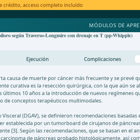
e crédito, acceso completo incluido
MÓDULOS DE APRE
íloro según Traverso-Longmire con drenaje en T (pp-Whipple)
Ejecución
Complicaciones
ta causa de muerte por cáncer más frecuente y se prevé qu
ente curativa es la resección quirúrgica, con la que aún se 
n los últimos 10 años a la introducción de nuevos regímenes
to de conceptos terapéuticos multimodales.
 y Visceral (DGAV), se definieron recomendaciones basadas e
ser establecida por un tumorboard de cirujanos de páncrea
ente [3]. Según las recomendaciones, que se basan en el anál
 de carcinoma de páncreas probado histológicamente, así c