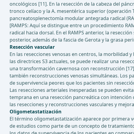
oncológicos [11]. En la resección de la cabeza del páncr
tronco celíaco y la A. mesentérica superior (operación T
pancreatosplenectomía modular antegrada radical (RA
[RAMPS: Aquí se distingue entre un procedimiento RAM
radical hacia dorsal. En el RAMPS anterior, la resección
posterior, además de la fascia de Gerota y la grasa peri
Resección vascular
En las resecciones venosas en centros, la morbilidad 
las directrices S3 actuales, se puede realizar una rese
una transformación cavernosa con reconstrucción [17].
también reconstrucciones venosas simultáneas. Los pa
de supervivencia peores que los pacientes sin resección 
Las resecciones arteriales inesperadas se pueden evita
temprana en una resección pancreática con intención c
las resecciones y reconstrucciones vasculares y mejora
Oligometastatización
El término oligometastatización aparece por primera ve
de estudios como parte de un concepto de tratamiento
los datos de supervivencia de los pacientes en compar