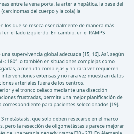
as entre la vena porta, la arteria hepática, la base del
 (carcinomas del cuerpo y la cola) la
 en los que se reseca esencialmente de manera más
nal en el lado izquierdo. En cambio, en el RAMPS
una supervivencia global adecuada [15, 16]. Así, según
oral ≤ 180° o también en situaciones complejas como
iesgadas, a menudo complejas y no rara vez requieren
 intervenciones extensas y no rara vez muestran datos
ciones arteriales fuera de los centros.
erior y el tronco celíaco mediante una disección
nciones frustradas, permite una mejor planificación de
ia correspondiente para pacientes seleccionados [19].
 ≤ 3 metástasis, que solo deben resecarse en el marco
, pero la resección de oligometástasis parece mejorar
és de una terapia neoadyuvante [20 - 23]. En Alemania,