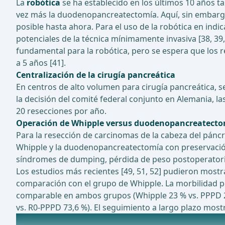
La
robótica
se ha establecido en los últimos 10 años ta
vez más la duodenopancreatectomía. Aquí, sin embargo,
posible hasta ahora. Para el uso de la robótica en ind
potenciales de la técnica mínimamente invasiva [38, 39
fundamental para la robótica, pero se espera que los r
a 5 años [41].
Centralización de la cirugía pancreática
En centros de alto volumen para cirugía pancreática, s
la decisión del comité federal conjunto en Alemania, l
20 resecciones por año.
Operación de Whipple versus duodenopancreatectomí
Para la resección de carcinomas de la cabeza del pánc
Whipple y la duodenopancreatectomía con preservación de
síndromes de dumping, pérdida de peso postoperatoria 
Los estudios más recientes [49, 51, 52] pudieron most
comparación con el grupo de Whipple. La morbilidad po
comparable en ambos grupos (Whipple 23 % vs. PPPD 22 
vs. R0-PPPD 73,6 %). El seguimiento a largo plazo mos
Estudios en curso sobre este tema