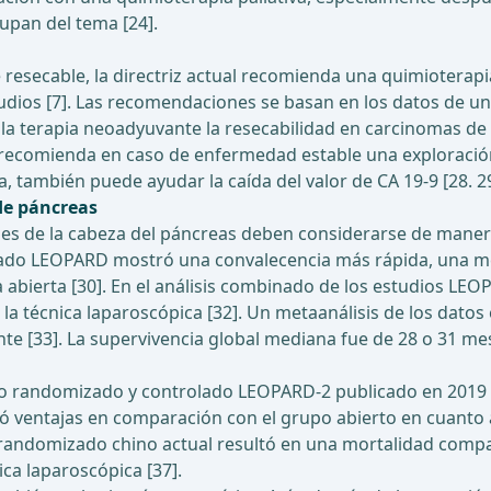
pan del tema [24].
resecable, la directriz actual recomienda una quimioterapi
udios [7]. Las recomendaciones se basan en los datos de un
la terapia neoadyuvante la resecabilidad en carcinomas de 
riz recomienda en caso de enfermedad estable una exploració
a, también puede ayudar la caída del valor de CA 19-9 [28. 29
de páncreas
ones de la cabeza del páncreas deben considerarse de maner
olado LEOPARD mostró una convalecencia más rápida, una m
abierta [30]. En el análisis combinado de los estudios LEO
 la técnica laparoscópica [32]. Un metaanálisis de los datos
nte [33]. La supervivencia global mediana fue de 28 o 31 m
io randomizado y controlado LEOPARD-2 publicado en 2019 
ró ventajas en comparación con el grupo abierto en cuanto 
io randomizado chino actual resultó en una mortalidad compa
ca laparoscópica [37].