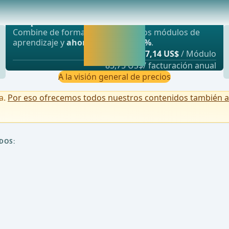
Oferta más popular
ncreaticoduodenectomía con resección del píloro
webop - Ahorro flexible
Activar ahora y
Combine de forma flexible nuestros módulos de
seguir
aprendizaje y
ahorre hasta un 50%
.
aprendiendo
desde
7,14 US$
/ Módulo
directamente.
85,75 US$/ facturación anual
A la visión general de precios
a.
Por eso ofrecemos todos nuestros contenidos también a u
DOS: