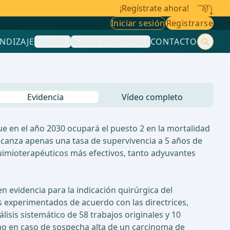
¡Regístrate ahora!
Iniciar sesión
Registrarse
NDIZAJE
PRECIOS
SOBRE NOSOTROS
CONTACTO
Evidencia
Vídeo completo
e en el año 2030 ocupará el puesto 2 en la mortalidad
alcanza apenas una tasa de supervivencia a 5 años de
 quimioterapéuticos más efectivos, tanto adyuvantes
n evidencia para la indicación quirúrgica del
s experimentados de acuerdo con las directrices,
isis sistemático de 58 trabajos originales y 10
omo en caso de sospecha alta de un carcinoma de