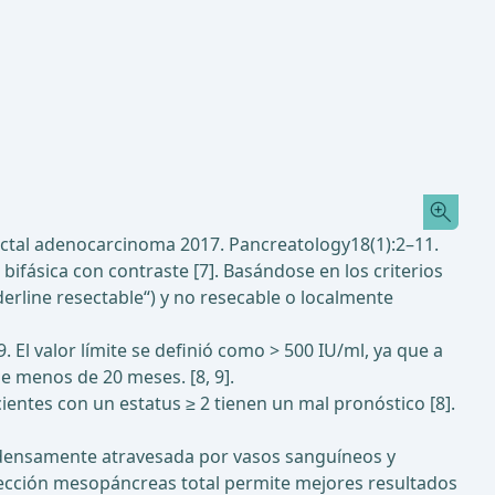
 ductal adenocarcinoma 2017. Pancreatology18(1):2–11.
ifásica con contraste [7]. Basándose en los criterios
erline resectable“) y no resecable o localmente
El valor límite se definió como > 500 IU/ml, ya que a
de menos de 20 meses. [8, 9].
cientes con un estatus ≥ 2 tienen un mal pronóstico [8].
á densamente atravesada por vasos sanguíneos y
resección mesopáncreas total permite mejores resultados