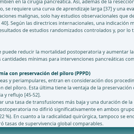
mbién en la cirugía pancreática. Así, además de la resecció
 se requiere una curva de aprendizaje larga [37] y una eva
icaciones malignas, solo hay estudios observacionales que d
, 40]. Según las directrices internacionales, una indicación
esultados de estudios randomizados controlados y, por lo ta
e puede reducir la mortalidad postoperatoria y aumentar la
as cantidades mínimas para intervenciones pancreáticas comp
a con preservación del píloro (PPPD)
reas y periampulares, entran en consideración dos procedim
l píloro. Esta última tiene la ventaja de la preservación d
y reflujo [45-52].
rar una tasa de transfusiones más baja y una duración de l
stoperatoria no difirió significativamente en ambos grupos
%). En cuanto a la radicalidad quirúrgica, tampoco se enco
tró tasas de supervivencia global comparables.