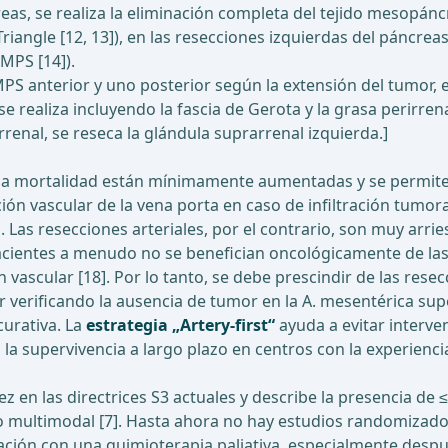
eas, se realiza la eliminación completa del tejido mesopáncre
riangle [12, 13]), en las resecciones izquierdas del páncreas
MPS [14]).
PS anterior y uno posterior según la extensión del tumor,
 se realiza incluyendo la fascia de Gerota y la grasa perirre
rrenal, se reseca la glándula suprarrenal izquierda.]
y la mortalidad están mínimamente aumentadas y se permite 
cción vascular de la vena porta en caso de infiltración tum
 Las resecciones arteriales, por el contrario, son muy arr
cientes a menudo no se benefician oncológicamente de las
vascular [18]. Por lo tanto, se debe prescindir de las resec
r verificando la ausencia de tumor en la A. mesentérica sup
urativa. La
estrategia „Artery-first“
ayuda a evitar interve
 la supervivencia a largo plazo en centros con la experienc
z en las directrices S3 actuales y describe la presencia de
 multimodal [7]. Hasta ahora no hay estudios randomizados
ación con una quimioterapia paliativa, especialmente despu