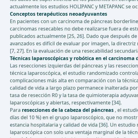
actualmente los estudios HOLIPANC y METAPANC se ocu
Conceptos terapéuticos neoadyuvantes
En pacientes con un carcinoma de páncreas borderline 
carcinomas resecables no debe realizarse fuera de est
publicados actualmente [25, 26]. Dado que después de 
avanzados es difícil de evaluar por imagen, la direct
[7, 27]. En la evaluación de una resecabilidad secundari
Técnicas laparoscópicas y robótica en el carcinoma 
Las resecciones izquierdas del páncreas y las resecci
técnica laparoscópica, el estudio randomizado contr
complicaciones más alta en comparación con la técnica 
calidad de vida a largo plazo permanece inalterada por
tasa de resección R0 y la tasa de quimioterapia adyuva
laparoscópicas y abiertas, respectivamente [34].
Para
resecciones de la cabeza del páncreas
, el estud
días del 10 %) en el grupo laparoscópico, que no most
estancia hospitalaria y calidad de vida [36]. Un estud
laparoscópica con solo una ventaja marginal de la técni