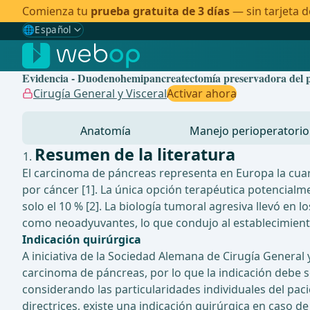
Comienza tu
prueba gratuita de 3 días
— sin tarjeta d
🌐
Español
Gewählte Sprache: Español
🇩🇪
Alemán
Evidencia - Duodenohemipancreatectomía preservadora del p
🇬🇧
Inglés
Cirugía General y Visceral
Activar ahora
🇪🇸
Español
✓
Anatomía
Manejo perioperatorio
🇧🇷
Brasileño
Resumen de la literatura
El carcinoma de páncreas representa en Europa la cuar
por cáncer [1]. La única opción terapéutica potencialm
solo el 10 % [2]. La biología tumoral agresiva llevó e
como neoadyuvantes, lo que condujo al establecimien
Indicación quirúrgica
A iniciativa de la Sociedad Alemana de Cirugía General
carcinoma de páncreas, por lo que la indicación debe 
considerando las particularidades individuales del paci
directrices, existe una indicación quirúrgica en caso