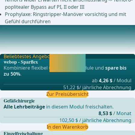
poplitealer Bypass auf PI, II oder III
Prophylaxe: Ringstripper-Manöver vorsichtig und mit
Gefühl durchführen
Postoperative Komplikationen
Nachblutung, HämatomUrsachen: technische Fehler wie z.
B. Nahtinsuffizienz, Abrutschen von Ligature
Beliebtestes Angebot
Jetzt freischalten
webop - Sparflex
und direkt weiter
Kombiniere flexibel unsere Lernmodule und
spare bis
lernen.
zu 50%
.
ab
4,26 $
/ Modul
51,22 $/ jährliche Abrechnung
Zur Preisübersicht
Gefäßchirurgie
Alle Lehrbeiträge
in diesem Modul freischalten.
8,53 $
/ Monat
102,50 $ / jährliche Abrechnung
In den Warenkorb
Einzelfreischaltung