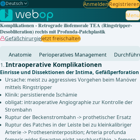
🌐
Deutsch
Anmelden
Registrieren
Gewählte Sprache: Deutsch
🇩🇪
Deutsch
Menu
✓
Komplikationen - Retrograde iliofemorale TEA (Ringstripper-
🇬🇧
English
Desobliteration) rechts mit Profunda-Patchplastik
Gefäßchirurgie
Jetzt freischalten
🇪🇸
Spanisch
Anatomie
Perioperatives Management
Durchführ
🇧🇷
Brasilianisch
Intraoperative Komplikationen
Einrisse und Dissektionen der Intima, Gefäßperforation
Ursache: meist zu aggressives Vorgehen beim Manöver
mittels Ringstripper
Klinik: persistierende Ischämie
obligat: intraoperative Angiographie zur Kontrolle der
Strombahn
Ruptur der Beckenstrombahn -> prothetischer Ersatz
Ruptur des Patches in der Leiste bei zu kleinkalibriger
Arterie -> Protheseninterposition; Arteria profunda
femoris wider Erwarten nicht anschlussfähig -> femoro-