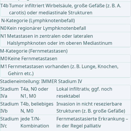
T4b
Tumor infiltriert Wirbelsäule, große Gefäße (z. B. A.
carotis) oder mediastinale Strukturen
N-Kategorie (Lymphknotenbefall)
N0
Kein regionärer Lymphknotenbefall
N1
Metastasen in zentralen oder lateralen
Halslymphknoten oder im oberen Mediastinum
M-Kategorie (Fernmetastasen)
M0
Keine Fernmetastasen
M1
Fernmetastasen vorhanden (z. B. Lunge, Knochen,
Gehirn etc.)
Stadieneinteilung: IMMER Stadium IV
Stadium
T4a, N0 oder
Lokal infiltrativ, ggf. noch
IVa
N1, M0
resektabel
Stadium
T4b, beliebiges
Invasion in nicht resezierbare
IVb
N, M0
Strukturen (z. B. große Gefäße)
Stadium
jede T/N-
Fernmetastasierte Erkrankung –
IVc
Kombination
in der Regel palliativ