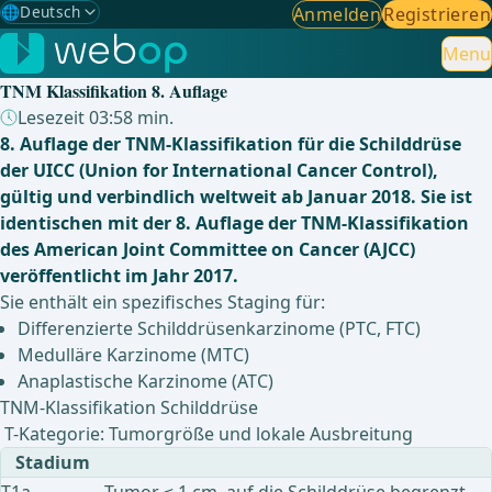
🌐
Deutsch
Anmelden
Registrieren
Gewählte Sprache: Deutsch
🇩🇪
Deutsch
Menu
✓
TNM Klassifikation 8. Auflage
🇬🇧
English
Lesezeit 03:58 min.
8. Auflage der TNM-Klassifikation für die Schilddrüse
🇪🇸
Spanisch
der UICC (Union for International Cancer Control),
gültig und verbindlich weltweit ab Januar 2018. Sie ist
🇧🇷
Brasilianisch
identischen mit der 8. Auflage der TNM-Klassifikation
des American Joint Committee on Cancer (AJCC)
veröffentlicht im Jahr 2017.
Sie enthält ein spezifisches Staging für:
Differenzierte Schilddrüsenkarzinome (PTC, FTC)
Medulläre Karzinome (MTC)
Anaplastische Karzinome (ATC)
TNM-Klassifikation Schilddrüse
T-Kategorie: Tumorgröße und lokale Ausbreitung
Stadium