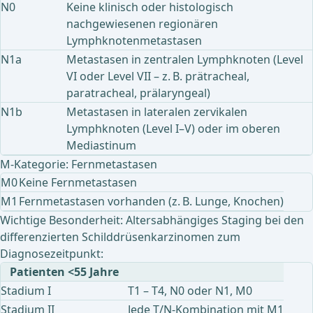
N0
Keine klinisch oder histologisch
nachgewiesenen regionären
Lymphknotenmetastasen
N1a
Metastasen in zentralen Lymphknoten (Level
VI oder Level VII – z. B. prätracheal,
paratracheal, prälaryngeal)
N1b
Metastasen in lateralen zervikalen
Lymphknoten (Level I–V) oder im oberen
Mediastinum
M-Kategorie: Fernmetastasen
M0
Keine Fernmetastasen
M1
Fernmetastasen vorhanden (z. B. Lunge, Knochen)
Wichtige Besonderheit: Altersabhängiges Staging bei den
differenzierten Schilddrüsenkarzinomen zum
Diagnosezeitpunkt:
Patienten <55 Jahre
Stadium I
T1 – T4, N0 oder N1, M0
Stadium II
Jede T/N-Kombination mit M1