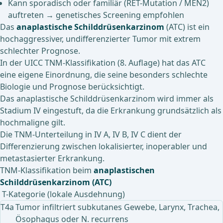
Kann sporadisch oder familiär (RET-Mutation / MEN2)
auftreten → genetisches Screening empfohlen
Das
anaplastische Schilddrüsenkarzinom
(ATC) ist ein
hochaggressiver, undifferenzierter Tumor mit extrem
schlechter Prognose.
In der UICC TNM-Klassifikation (8. Auflage) hat das ATC
eine eigene Einordnung, die seine besonders schlechte
Biologie und Prognose berücksichtigt.
Das anaplastische Schilddrüsenkarzinom wird immer als
Stadium IV eingestuft, da die Erkrankung grundsätzlich als
hochmaligne gilt.
Die TNM-Unterteilung in IV A, IV B, IV C dient der
Differenzierung zwischen lokalisierter, inoperabler und
metastasierter Erkrankung.
TNM-Klassifikation beim
anaplastischen
Schilddrüsenkarzinom (ATC)
T-Kategorie (lokale Ausdehnung)
T4a
Tumor infiltriert subkutanes Gewebe, Larynx, Trachea,
Ösophagus oder N. recurrens