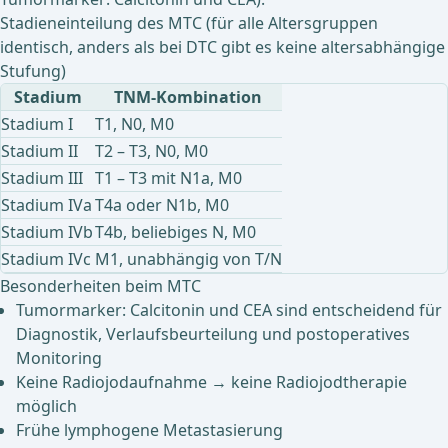
Stadieneinteilung des MTC (für alle Altersgruppen
identisch, anders als bei DTC gibt es keine altersabhängige
Stufung)
Stadium
TNM-Kombination
Stadium I
T1, N0, M0
Stadium II
T2 – T3, N0, M0
Stadium III
T1 – T3 mit N1a, M0
Stadium IVa
T4a oder N1b, M0
Stadium IVb
T4b, beliebiges N, M0
Stadium IVc
M1, unabhängig von T/N
Besonderheiten beim MTC
Tumormarker: Calcitonin und CEA sind entscheidend für
Diagnostik, Verlaufsbeurteilung und postoperatives
Monitoring
Keine Radiojodaufnahme → keine Radiojodtherapie
möglich
Frühe lymphogene Metastasierung