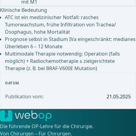
mit M1
Klinische Bedeutung
ATC ist ein medizinischer Notfall: rasches
Tumorwachstum, frühe Infiltration von Trachea/
Ösophagus, hohe Mortalität
Prognose selbst in Stadium IVa eingeschränkt: medianes
Überleben 6 – 12 Monate
Multimodale Therapie notwendig: Operation (falls
möglich) + Radiochemotherapie ± zielgerichtete
Therapie (z. B. bei BRAF-V600E Mutation)
DATUM
Publikation vom:
21.05.2025
Die führende OP-Lehre für die Chirurgie.
Von Chirurgen – Für Chirurgen.