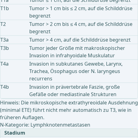
T1a
Tumor ≤ 1 cm, auf die Schilddrüse begrenzt
T1b
Tumor > 1 cm bis ≤ 2 cm, auf die Schilddrüse
begrenzt
T2
Tumor > 2 cm bis ≤ 4 cm, auf die Schilddrüse
begrenzt
T3a
Tumor > 4 cm, auf die Schilddrüse begrenzt
T3b
Tumor jeder Größe mit makroskopischer
Invasion in infrahyoidale Muskulatur
T4a
Invasion in subkutanes Gewebe, Larynx,
Trachea, Ösophagus oder N. laryngeus
recurrens
T4b
Invasion in prävertebrale Faszie, große
Gefäße oder mediastinale Strukturen
Hinweis: Die mikroskopische extrathyreoidale Ausdehnung
(minimal ETE) führt nicht mehr automatisch zu T3, wie in
früheren Auflagen.
N-Kategorie: Lymphknotenmetastasen
Stadium