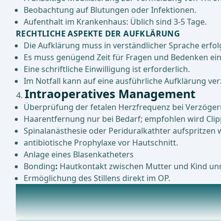
Beobachtung auf Blutungen oder Infektionen.
Aufenthalt im Krankenhaus: Üblich sind 3-5 Tage.
RECHTLICHE ASPEKTE DER AUFKLÄRUNG
Die Aufklärung muss in verständlicher Sprache erfol
Es muss genügend Zeit für Fragen und Bedenken ei
Eine schriftliche Einwilligung ist erforderlich.
Im Notfall kann auf eine ausführliche Aufklärung ve
Intraoperatives Management
Überprüfung der fetalen Herzfrequenz bei Verzöger
Haarentfernung nur bei Bedarf; empfohlen wird Clipp
Spinalanästhesie oder Periduralkathter aufspritzen
antibiotische Prophylaxe vor Hautschnitt.
Anlage eines Blasenkatheters
Bonding
:
Hautkontakt zwischen Mutter und Kind unm
Ermöglichung des Stillens direkt im OP.
Postopertives Management
Postoperative Überwachung (meistens im Kreißsaal): Vit