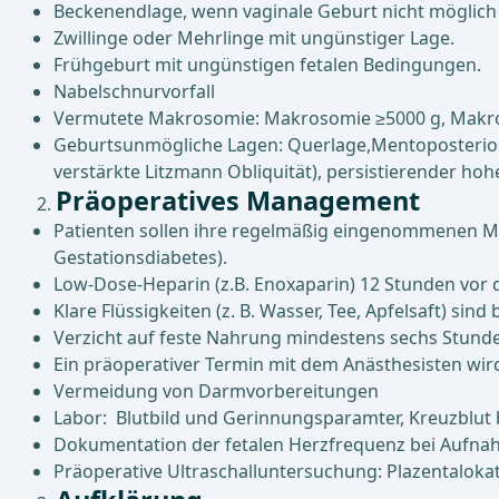
Beckenendlage, wenn vaginale Geburt nicht möglich 
Zwillinge oder Mehrlinge mit ungünstiger Lage.
Frühgeburt mit ungünstigen fetalen Bedingungen.
Nabelschnurvorfall
Vermutete Makrosomie: Makrosomie ≥5000 g, Makro
Geburtsunmögliche Lagen: Querlage,Mentoposteriore G
verstärkte Litzmann Obliquität), persistierender ho
Präoperatives Management
Patienten sollen ihre regelmäßig eingenommenen Med
Gestationsdiabetes).
Low-Dose-Heparin (z.B. Enoxaparin) 12 Stunden vor 
Klare Flüssigkeiten (z. B. Wasser, Tee, Apfelsaft) sin
Verzicht auf feste Nahrung mindestens sechs Stunde
Ein präoperativer Termin mit dem Anästhesisten wir
Vermeidung von Darmvorbereitungen
Labor: Blutbild und Gerinnungsparamter, Kreuzblut 
Dokumentation der fetalen Herzfrequenz bei Aufnah
Präoperative Ultraschalluntersuchung: Plazentalokati