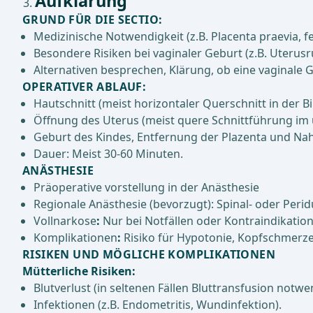
Aufklärung
GRUND FÜR DIE SECTIO:
Medizinische Notwendigkeit (z.B. Placenta praevia, 
Besondere Risiken bei vaginaler Geburt (z.B. Uterus
Alternativen besprechen, Klärung, ob eine vaginale 
OPERATIVER ABLAUF:
Hautschnitt (meist horizontaler Querschnitt in der Bi
Öffnung des Uterus (meist quere Schnittführung im
Geburt des Kindes, Entfernung der Plazenta und Nah
Dauer: Meist 30-60 Minuten.
ANÄSTHESIE
Präoperative vorstellung in der Anästhesie
Regionale Anästhesie (bevorzugt): Spinal- oder Pe
Vollnarkose
:
Nur bei Notfällen oder Kontraindikation
Komplikationen
:
Risiko für Hypotonie, Kopfschmerze
RISIKEN UND MÖGLICHE KOMPLIKATIONEN
Mütterliche Risiken:
Blutverlust (in seltenen Fällen Bluttransfusion notwe
Infektionen (z.B. Endometritis, Wundinfektion).