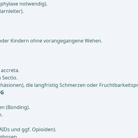
phylaxe notwendig).
arnleiter).
 oder Kindern ohne vorangegangene Wehen.
 accreta.
 Sectio.
äsionen), die langfristig Schmerzen oder Fruchtbarkeits
NG
en (Bonding).
h.
IDs und ggf. Opioiden).
ombosen.