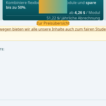
Jetzt freischalten
Kombiniere flexibel unsere Lernmodule und
spare
und direkt weiter
bis zu 50%
.
lernen.
ab
4,26 $
/ Modul
51,22 $/ jährliche Abrechnung
Zur Preisübersicht
egen bieten wir alle unsere Inhalte auch zum fairen Stude
TE: