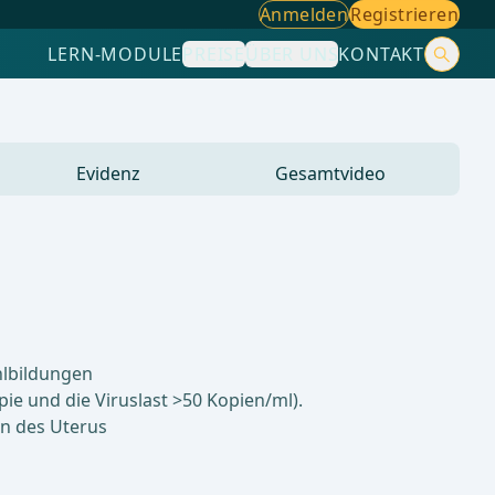
Anmelden
Registrieren
LERN-MODULE
PREISE
ÜBER UNS
KONTAKT
Evidenz
Gesamtvideo
hlbildungen
ie und die Viruslast >50 Kopien/ml).
n des Uterus