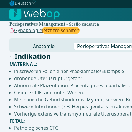
🌐
Deutsch
Gewählte Sprache: Deutsch
🇩🇪
Deutsch
✓
Perioperatives Management - Sectio caesarea
🇬🇧
English
Gynäkologie
Jetzt freischalten
🇪🇸
Spanisch
Anatomie
Perioperatives Manage
🇧🇷
Brasilianisch
Indikation
MATERNAL:
in schweren Fällen einer Präeklampsie/Eklampsie
drohende Uterusrupturgefahr
Abnormale Plazentation: Placenta praevia partialis o
Geburtsstillstand unter Wehen.
Mechanische Geburtshindernis: Myome, schwere Beck
Schwere Infektionen (z.B. Herpes genitalis im aktive
Vorherige extensive transmyometriale Uterusoperat
FETAL:
Pathologisches CTG