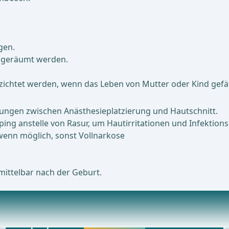
gen.
ngeräumt werden.
rzichtet werden, wenn das Leben von Mutter oder Kind gefäh
ungen zwischen Anästhesieplatzierung und Hautschnitt.
ing anstelle von Rasur, um Hautirritationen und Infektions
 wenn möglich, sonst Vollnarkose
ittelbar nach der Geburt.
Beliebtestes Angebot
alzeichen: Blutdruck, Puls, Sauerstoffsättigu
webop - Sparflex