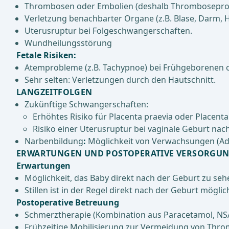
Thrombosen oder Embolien (deshalb Thrombosepro
Verletzung benachbarter Organe (z.B. Blase, Darm, H
Uterusruptur bei Folgeschwangerschaften.
Wundheilungsstörung
Fetale Risiken:
Atemprobleme (z.B. Tachypnoe) bei Frühgeborenen
Sehr selten: Verletzungen durch den Hautschnitt.
LANGZEITFOLGEN
Zukünftige Schwangerschaften:
Erhöhtes Risiko für Placenta praevia oder Placenta
Risiko einer Uterusruptur bei vaginale Geburt nach
Narbenbildung
:
Möglichkeit von Verwachsungen (Adh
ERWARTUNGEN UND POSTOPERATIVE VERSORGU
Erwartungen
Möglichkeit, das Baby direkt nach der Geburt zu seh
Stillen ist in der Regel direkt nach der Geburt möglic
Postoperative Betreuung
Schmerztherapie (Kombination aus Paracetamol, NSA
Frühzeitige Mobilisierung zur Vermeidung von Thr