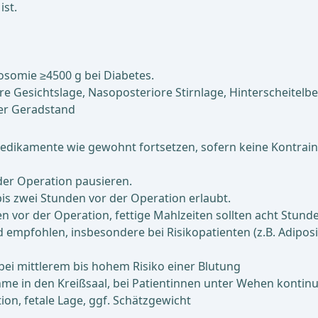
ist.
somie ≥4500 g bei Diabetes.
esichtslage, Nasoposteriore Stirnlage, Hinterscheitelbein
her Geradstand
ikamente wie gewohnt fortsetzen, sofern keine Kontraindik
der Operation pausieren.
d bis zwei Stunden vor der Operation erlaubt.
n vor der Operation, fettige Mahlzeiten sollten acht Stun
d empfohlen, insbesondere bei Risikopatienten (z.B. Adipo
bei mittlerem bis hohem Risiko einer Blutung
me in den Kreißsaal, bei Patientinnen unter Wehen kontin
on, fetale Lage, ggf. Schätzgewicht