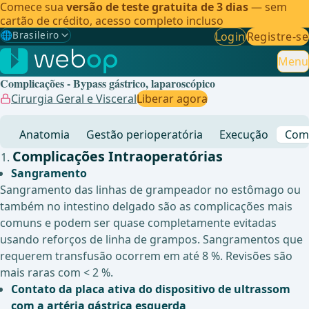
Comece sua
versão de teste gratuita de 3 dias
— sem
cartão de crédito, acesso completo incluso
🌐
Brasileiro
Login
Registre-se
Gewählte Sprache: Brasileiro
🇩🇪
Alemão
Menu
Complicações - Bypass gástrico, laparoscópico
🇬🇧
Inglês
Cirurgia Geral e Visceral
Liberar agora
🇪🇸
Espanhol
Anatomia
Gestão perioperatória
Execução
Comp
🇧🇷
Brasileiro
✓
Complicações Intraoperatórias
Sangramento
Sangramento das linhas de grampeador no estômago ou
também no intestino delgado são as complicações mais
comuns e podem ser quase completamente evitadas
usando reforços de linha de grampos. Sangramentos que
requerem transfusão ocorrem em até 8 %. Revisões são
mais raras com < 2 %.
Contato da placa ativa do dispositivo de ultrassom
com a artéria gástrica esquerda