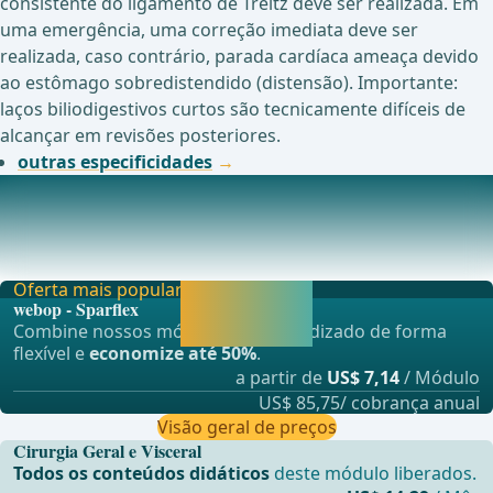
consistente do ligamento de Treitz deve ser realizada. Em
uma emergência, uma correção imediata deve ser
realizada, caso contrário, parada cardíaca ameaça devido
ao estômago sobredistendido (distensão). Importante:
laços biliodigestivos curtos são tecnicamente difíceis de
alcançar em revisões posteriores.
outras especificidades
Complicações Pós-Operatórias
Insufici&#xEA;ncia Anastom&#xF3;ticaInsufici&#xEA;ncias
anastom&#xF3;ticas ocorrem em bypass prim&#
Oferta mais popular
Liberar agora e
webop - Sparflex
continuar
Combine nossos módulos de aprendizado de forma
aprendendo.
flexível e
economize até 50%
.
a partir de
US$ 7,14
/ Módulo
US$ 85,75/ cobrança anual
Visão geral de preços
Cirurgia Geral e Visceral
Todos os conteúdos didáticos
deste módulo liberados.