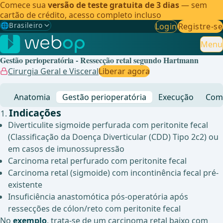
Comece sua
versão de teste gratuita de 3 dias
— sem
cartão de crédito, acesso completo incluso
🌐
Brasileiro
Login
Registre-se
Gewählte Sprache: Brasileiro
🇩🇪
Alemão
Menu
Gestão perioperatória - Ressecção retal segundo Hartmann
🇬🇧
Inglês
Cirurgia Geral e Visceral
Liberar agora
🇪🇸
Espanhol
Anatomia
Gestão perioperatória
Execução
Comp
🇧🇷
Brasileiro
✓
Indicações
Diverticulite sigmoide perfurada com peritonite fecal
(Classificação da Doença Diverticular (CDD) Tipo 2c2) ou
em casos de imunossupressão
Carcinoma retal perfurado com peritonite fecal
Carcinoma retal (sigmoide) com incontinência fecal pré-
existente
Insuficiência anastomótica pós-operatória após
ressecções de cólon/reto com peritonite fecal
No
exemplo
, trata-se de um carcinoma retal baixo com