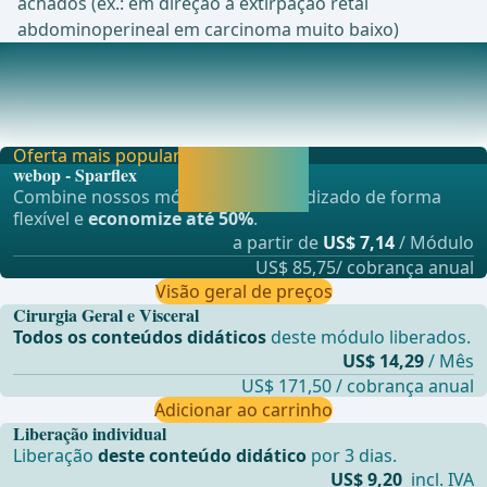
achados (ex.: em direção à extirpação retal
abdominoperineal em carcinoma muito baixo)
Anestesia
Anestesia por intubação e – se possíveltorácico cateter
epidural (sepse como contraindicação!)Normo
Oferta mais popular
Liberar agora e
webop - Sparflex
continuar
Combine nossos módulos de aprendizado de forma
aprendendo.
flexível e
economize até 50%
.
a partir de
US$ 7,14
/ Módulo
US$ 85,75/ cobrança anual
Visão geral de preços
Cirurgia Geral e Visceral
Todos os conteúdos didáticos
deste módulo liberados.
US$ 14,29
/ Mês
US$ 171,50 / cobrança anual
Adicionar ao carrinho
Liberação individual
Liberação
deste conteúdo didático
por 3 dias.
US$ 9,20
incl. IVA