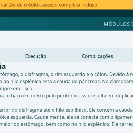
artão de crédito, acesso completo incluso
MÓDULOS 
Execução
Complicações
ia
stômago, o diafragma, o rim esquerdo e o cólon. Devido à 
o ao hilo esplênico está a cauda do pâncreas. No clampeam
mpre em risco!
ixa, o baço é coberto pelo peritônio. Isso resulta em dupl
erior do diafragma até o hilo esplênico. Ele contém a caud
plóica esquerda. Caudalmente, ele se conecta com o ligamen
aior do estômago, bem como no hilo esplênico. Ele carrega 