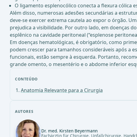
O ligamento esplenocólico conecta a flexura cólica 
Além disso, numerosas adesões secundárias a estrutura
deve-se exercer extrema cautela ao expor o órgão. Um
prejudica a visibilidade. Por outro lado, em doenças 
esplênico na cavidade peritoneal (“esplenose peritoneal
Em doenças hematológicas, é obrigatório, como primei
podem crescer para tamanhos consideráveis após a esp
funcionais, estão sempre à esquerda. Portanto, recome
grande omento, o mesentério e o abdome inferior es
CONTEÚDO
Anatomia Relevante para a Cirurgia
AUTORES
Dr. med. Kirsten Beyermann
Fachärztin für Chirurgie, Unfallchirurgie, Handc