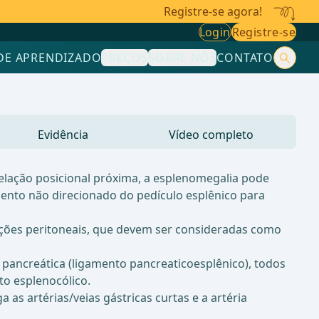
Registre-se agora!
Login
Registre-se
DE APRENDIZADO
PREÇOS
SOBRE NÓS
CONTATO
Evidência
Vídeo completo
relação posicional próxima, a esplenomegalia pode
ento não direcionado do pedículo esplênico para
icações peritoneais, que devem ser consideradas como
a pancreática (ligamento pancreaticoesplênico), todos
to esplenocólico.
as artérias/veias gástricas curtas e a artéria