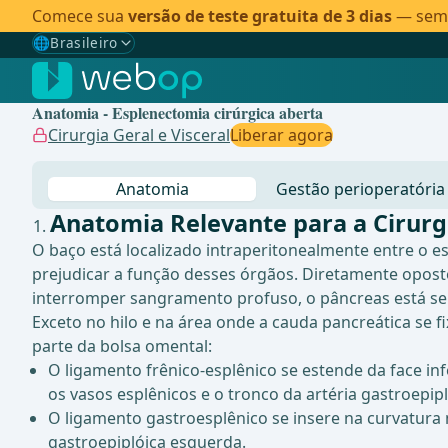
Comece sua
versão de teste gratuita de 3 dias
— sem c
🌐
Brasileiro
Gewählte Sprache: Brasileiro
🇩🇪
Alemão
Anatomia - Esplenectomia cirúrgica aberta
🇬🇧
Inglês
Cirurgia Geral e Visceral
Liberar agora
🇪🇸
Espanhol
Anatomia
Gestão perioperatória
🇧🇷
Brasileiro
✓
Anatomia Relevante para a Cirurg
O baço está localizado intraperitonealmente entre o e
prejudicar a função desses órgãos. Diretamente opost
interromper sangramento profuso, o pâncreas está se
Exceto no hilo e na área onde a cauda pancreática se f
parte da bolsa omental:
O ligamento frênico-esplênico se estende da face inf
os vasos esplênicos e o tronco da artéria gastroepi
O ligamento gastroesplênico se insere na curvatura m
gastroepiplóica esquerda.