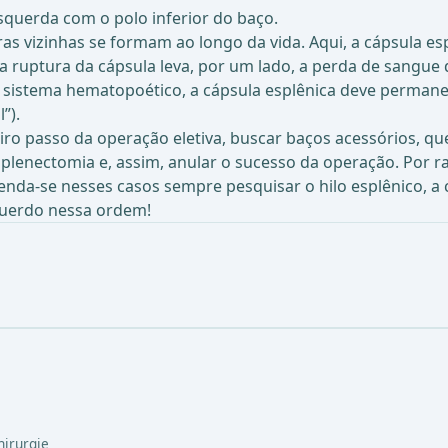
esquerda com o polo inferior do baço.
s vizinhas se formam ao longo da vida. Aqui, a cápsula es
a ruptura da cápsula leva, por um lado, a perda de sangu
do sistema hematopoético, a cápsula esplênica deve permanec
”).
ro passo da operação eletiva, buscar baços acessórios, qu
lenectomia e, assim, anular o sucesso da operação. Por ra
nda-se nesses casos sempre pesquisar o hilo esplênico, a 
querdo nessa ordem!
hirurgie