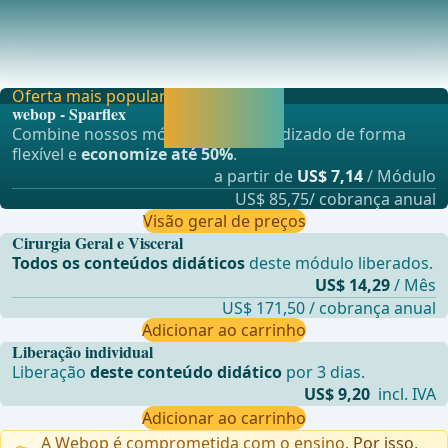
Isquioanal
&#xC9; feita uma incis&#xE3;o lateral onde o tecido se
torna mole, significando que n&#xE3;o est&#x
Oferta mais popular
Liberar agora e
webop - Sparflex
continuar
Combine nossos módulos de aprendizado de forma
aprendendo.
flexível e
economize até 50%
.
a partir de
US$ 7,14
/ Módulo
US$ 85,75/ cobrança anual
Visão geral de preços
Cirurgia Geral e Visceral
Todos os conteúdos didáticos
deste módulo liberados.
US$ 14,29
/ Mês
US$ 171,50 / cobrança anual
Adicionar ao carrinho
Liberação individual
Liberação
deste conteúdo didático
por 3 dias.
US$ 9,20
incl. IVA
Adicionar ao carrinho
A Webop é comprometida com o ensino.
Por isso,