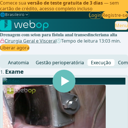
Comece sua
versão de teste gratuita de 3 dias
— sem
cartão de crédito, acesso completo incluso
🌐
Brasileiro
Login
Registre-se
Gewählte Sprache: Brasileiro
🇩🇪
Alemão
Menu
Drenagem com seton para fístula anal transesfincteriana alta
🇬🇧
Inglês
Cirurgia Geral e Visceral
Tempo de leitura 13:03 min.
Liberar agora
🇪🇸
Espanhol
Anatomia
Gestão perioperatória
Execução
Comp
🇧🇷
Brasileiro
✓
Exame