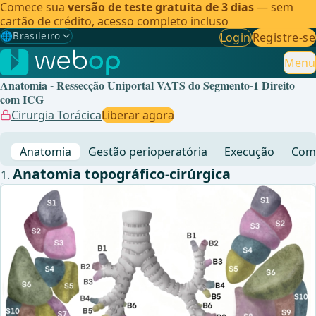
Comece sua
versão de teste gratuita de 3 dias
— sem
cartão de crédito, acesso completo incluso
🌐
Brasileiro
Login
Registre-se
Gewählte Sprache: Brasileiro
🇩🇪
Alemão
Menu
Anatomia - Ressecção Uniportal VATS do Segmento-1 Direito
🇬🇧
Inglês
com ICG
Cirurgia Torácica
Liberar agora
🇪🇸
Espanhol
Anatomia
Gestão perioperatória
Execução
Comp
🇧🇷
Brasileiro
✓
Anatomia topográfico-cirúrgica