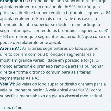
Brônquio B1:
O brônquio do lobo superior direito surge
apicolateralmente em um ângulo de 90° do brônquio
principal direito e também emite o brônquio segmentar B1
apicolateralmente. Em mais da metade dos casos, o
brônquio do lobo superior se divide em um brônquio
segmentar apical contendo os brônquios segmentares B1
+ B3 e um brônquio segmentar posterior B2, que corre um
pouco dorsolateralmente apical.
Artéria A1:
As artérias segmentares do lobo superior
direito correm com os 3 brônquios segmentares e
mostram grande variabilidade em posição e força. O
tronco anterior é o primeiro ramo da artéria pulmonar
direita e forma o tronco comum para as artérias
segmentares A1 e A3.
Veia V1:
As veias do lobo superior direito drenam para a
veia pulmonar superior. A veia apical anterior V1 corre
superficialmente abaixo da pleura visceral mediastinal.
CONTEÚDO