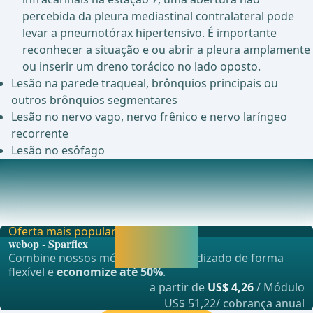
percebida da pleura mediastinal contralateral pode
levar a pneumotórax hipertensivo. É importante
reconhecer a situação e ou abrir a pleura amplamente
ou inserir um dreno torácico no lado oposto.
Lesão na parede traqueal, brônquios principais ou
outros brônquios segmentares
Lesão no nervo vago, nervo frênico e nervo laríngeo
recorrente
Lesão no esôfago
Complicações pós-operatórias
Arritmia card&#xED;aca (10-15%)Tor&#xE7;&#xE3;o de
lobo (0.1-0.3%)Em caso de suspeita, confirma&#xE
Oferta mais popular
Liberar agora e
webop - Sparflex
continuar
Combine nossos módulos de aprendizado de forma
aprendendo.
flexível e
economize até 50%
.
a partir de
US$ 4,26
/ Módulo
US$ 51,22/ cobrança anual