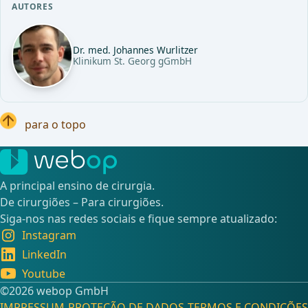
AUTORES
Dr. med. Johannes Wurlitzer
Klinikum St. Georg gGmbH
para o topo
A principal ensino de cirurgia.
De cirurgiões – Para cirurgiões.
Siga-nos nas redes sociais e fique sempre atualizado:
Instagram
LinkedIn
Youtube
©️2026 webop GmbH
IMPRESSUM
PROTEÇÃO DE DADOS
TERMOS E CONDIÇÕES