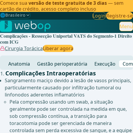
Comece sua
versão de teste gratuita de 3 dias
— sem
cartão de crédito, acesso completo incluso
🌐
Brasileiro
Login
Registre-se
Gewählte Sprache: Brasileiro
🇩🇪
Alemão
Menu
Complicações - Ressecção Uniportal VATS do Segmento-1 Direito
🇬🇧
Inglês
com ICG
Cirurgia Torácica
Liberar agora
🇪🇸
Espanhol
Anatomia
Gestão perioperatória
Execução
Comp
🇧🇷
Brasileiro
✓
Complicações Intraoperatórias
Sangramento maciço devido a lesão de vasos principais,
particularmente causado por infiltração tumoral ou
linfonodos aderentes inflamatórios
Pela compressão usando um swab, a situação
geralmente pode ser controlada na medida em que,
sob compressão contínua, a transição para
toracotomia pode ser gerenciada de maneira
controlada sem perda excessiva de sangue, e a equipe