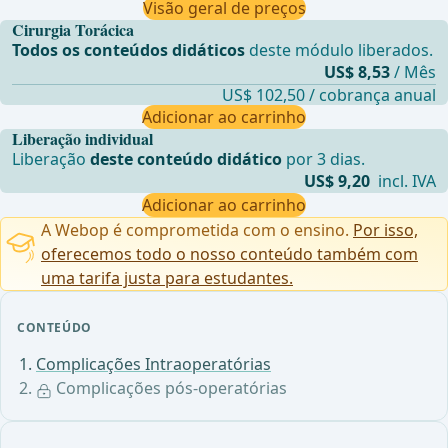
Visão geral de preços
Cirurgia Torácica
Todos os conteúdos didáticos
deste módulo liberados.
US$ 8,53
/ Mês
US$ 102,50 / cobrança anual
Adicionar ao carrinho
Liberação individual
Liberação
deste conteúdo didático
por 3 dias.
US$ 9,20
incl. IVA
Adicionar ao carrinho
A Webop é comprometida com o ensino.
Por isso,
oferecemos todo o nosso conteúdo também com
uma tarifa justa para estudantes.
CONTEÚDO
Complicações Intraoperatórias
Complicações pós-operatórias