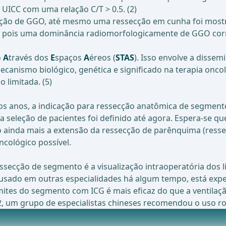
UICC com uma relação C/T > 0.5. (2)
icação de GGO, até mesmo uma ressecção em cunha foi most
vel, pois uma dominância radiomorfologicamente de GGO co
o
A
través dos
E
spaços
A
éreos (
STAS
). Isso envolve a disse
canismo biológico, genética e significado na terapia onco
 limitada. (5)
os anos, a indicação para ressecção anatômica de segmento
 seleção de pacientes foi definido até agora. Espera-se 
rão ainda mais a extensão da ressecção de parênquima (re
cológico possível.
ecção de segmento é a visualização intraoperatória dos l
do usado em outras especialidades há algum tempo, está e
mites do segmento com ICG é mais eficaz do que a ventilação
 um grupo de especialistas chineses recomendou o uso roti