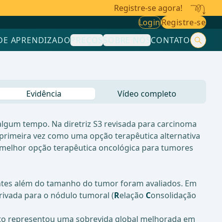
Registre-se agora!
Login
Registre-se
DE APRENDIZADO
PREÇOS
SOBRE NÓS
CONTATO
Evidência
Vídeo completo
lgum tempo. Na diretriz S3 revisada para carcinoma
primeira vez como uma opção terapêutica alternativa
 melhor opção terapêutica oncológica para tumores
tantes além do tamanho do tumor foram avaliados. Em
erivada para o nódulo tumoral (
R
elação
C
onsolidação
nto representou uma sobrevida global melhorada em