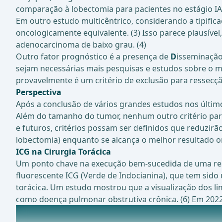
comparação à lobectomia para pacientes no estágio IA 
Em outro estudo multicêntrico, considerando a tipif
oncologicamente equivalente. (3) Isso parece plausí
adenocarcinoma de baixo grau. (4)
Outro fator prognóstico é a presença de
D
isseminaçã
sejam necessárias mais pesquisas e estudos sobre o me
provavelmente é um critério de exclusão para ressecção
Perspectiva
Após a conclusão de vários grandes estudos nos últim
Além do tamanho do tumor, nenhum outro critério para
e futuros, critérios possam ser definidos que reduzi
lobectomia) enquanto se alcança o melhor resultado on
ICG na Cirurgia Torácica
Um ponto chave na execução bem-sucedida de uma ress
fluorescente ICG (Verde de Indocianina), que tem si
torácica. Um estudo mostrou que a visualização dos li
como doença pulmonar obstrutiva crônica. (6) Em 2022,
Estudos em andamento sobre este tópico