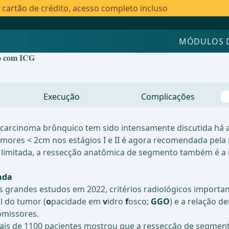
artão de crédito, acesso completo incluso
MÓDULOS 
to com ICG
Execução
Complicações
arcinoma brônquico tem sido intensamente discutida há a
ores < 2cm nos estágios I e II é agora recomendada pela 
e limitada, a ressecção anatômica de segmento também é a
ada
uns grandes estudos em 2022, critérios radiológicos impor
l do tumor (
o
pacidade em
v
idro
f
osco;
GGO
) e a relação d
omissores.
mais de 1100 pacientes mostrou que a ressecção de segme