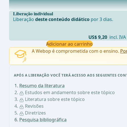
Um ensaio confirmat&#xF3;rio n&#xE3;o randomizado
Liberação individual
Liberação
deste conteúdo didático
por 3 dias.
US$ 9,20
incl. IVA
Adicionar ao carrinho
A Webop é comprometida com o ensino.
Po
APÓS A LIBERAÇÃO VOCÊ TERÁ ACESSO AOS SEGUINTES CON
Resumo da literatura
Estudos em andamento sobre este tópico
Literatura sobre este tópico
Revisões
Diretrizes
Pesquisa bibliográfica