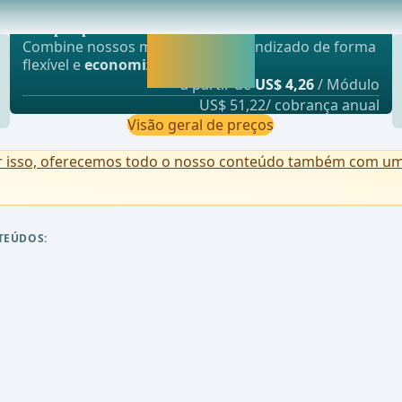
Oferta mais popular
 de segmentectomia para c&#xE2;ncer de pulm&#xE3;o
webop - Sparflex
Liberar agora e
Combine nossos módulos de aprendizado de forma
continuar
flexível e
economize até 50%
.
aprendendo.
a partir de
US$ 4,26
/ Módulo
US$ 51,22/ cobrança anual
Visão geral de preços
r isso, oferecemos todo o nosso conteúdo também com uma 
TEÚDOS: