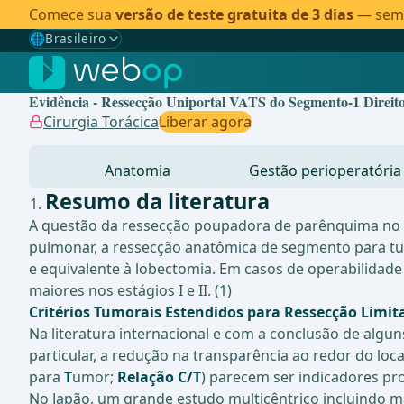
Comece sua
versão de teste gratuita de 3 dias
— sem c
🌐
Brasileiro
Gewählte Sprache: Brasileiro
🇩🇪
Alemão
Evidência - Ressecção Uniportal VATS do Segmento-1 Direi
🇬🇧
Inglês
Cirurgia Torácica
Liberar agora
🇪🇸
Espanhol
Anatomia
Gestão perioperatória
🇧🇷
Brasileiro
✓
Resumo da literatura
A questão da ressecção poupadora de parênquima no c
pulmonar, a ressecção anatômica de segmento para tum
e equivalente à lobectomia. Em casos de operabilidad
maiores nos estágios I e II. (1)
Critérios Tumorais Estendidos para Ressecção Limit
Na literatura internacional e com a conclusão de alg
particular, a redução na transparência ao redor do loca
para
T
umor;
Relação C/T
) parecem ser indicadores pr
No Japão, um grande estudo multicêntrico incluindo 