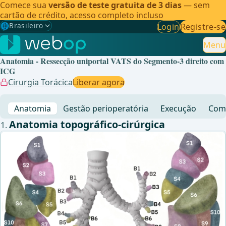
Comece sua
versão de teste gratuita de 3 dias
— sem
cartão de crédito, acesso completo incluso
🌐
Brasileiro
Login
Registre-se
Gewählte Sprache: Brasileiro
🇩🇪
Alemão
Menu
Anatomia - Ressecção uniportal VATS do Segmento-3 direito com
🇬🇧
Inglês
ICG
Cirurgia Torácica
Liberar agora
🇪🇸
Espanhol
Anatomia
Gestão perioperatória
Execução
Comp
🇧🇷
Brasileiro
✓
Anatomia topográfico-cirúrgica