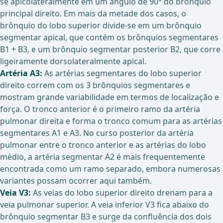
se apicolateralmente em um ângulo de 90° do brônquio
principal direito. Em mais da metade dos casos, o
brônquio do lobo superior divide-se em um brônquio
segmentar apical, que contém os brônquios segmentares
B1 + B3, e um brônquio segmentar posterior B2, que corre
ligeiramente dorsolateralmente apical.
Artéria A3:
As artérias segmentares do lobo superior
direito correm com os 3 brônquios segmentares e
mostram grande variabilidade em termos de localização e
força. O tronco anterior é o primeiro ramo da artéria
pulmonar direita e forma o tronco comum para as artérias
segmentares A1 e A3. No curso posterior da artéria
pulmonar entre o tronco anterior e as artérias do lobo
médio, a artéria segmentar A2 é mais frequentemente
encontrada como um ramo separado, embora numerosas
variantes possam ocorrer aqui também.
Veia V3:
As veias do lobo superior direito drenam para a
veia pulmonar superior. A veia inferior V3 fica abaixo do
brônquio segmentar B3 e surge da confluência dos dois