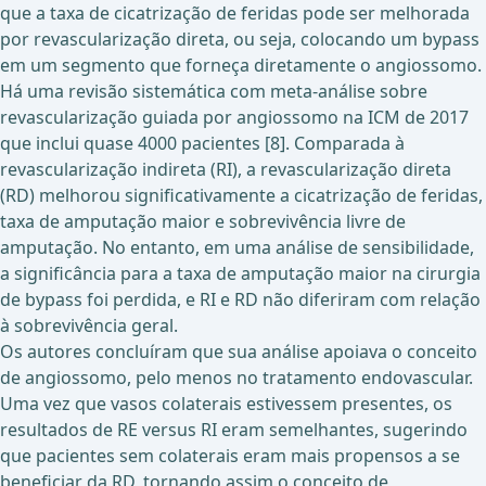
que a taxa de cicatrização de feridas pode ser melhorada
por revascularização direta, ou seja, colocando um bypass
em um segmento que forneça diretamente o angiossomo.
Há uma revisão sistemática com meta-análise sobre
revascularização guiada por angiossomo na ICM de 2017
que inclui quase 4000 pacientes [8]. Comparada à
revascularização indireta (RI), a revascularização direta
(RD) melhorou significativamente a cicatrização de feridas,
taxa de amputação maior e sobrevivência livre de
amputação. No entanto, em uma análise de sensibilidade,
a significância para a taxa de amputação maior na cirurgia
de bypass foi perdida, e RI e RD não diferiram com relação
à sobrevivência geral.
Os autores concluíram que sua análise apoiava o conceito
de angiossomo, pelo menos no tratamento endovascular.
Uma vez que vasos colaterais estivessem presentes, os
resultados de RE versus RI eram semelhantes, sugerindo
que pacientes sem colaterais eram mais propensos a se
beneficiar da RD, tornando assim o conceito de