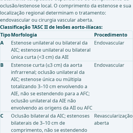
oclusão/estenose local. O comprimento da estenose e sua
localização regional determinam o tratamento:
endovascular ou cirurgia vascular aberta.
Classificação TASC II de lesões aorto-ilíacas:
Tipo
Morfologia
Procedimento
A
Estenose unilateral ou bilateral da
Endovascular
AIC; estenose unilateral ou bilateral
única curta (<3 cm) da AIE
B
Estenose curta (≤3 cm) da aorta
Endovascular
infrarrenal; oclusão unilateral da
AIC; estenose única ou múltipla
totalizando 3–10 cm envolvendo a
AIE, não se estendendo para a AFC;
oclusão unilateral da AIE não
envolvendo as origens da AII ou AFC
C
Oclusão bilateral da AIC; estenoses
Revascularização
bilaterais de 3–10 cm de
aberta
comprimento, não se estendendo