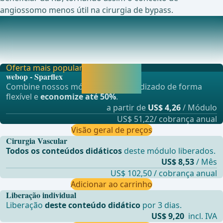
angiossomo menos útil na cirurgia de bypass.
Ensaios em andamento sobre este tópico
Próteses Vasculares de Politetrafluoroetileno (PTFE) com
Superfícies Luminares Ligadas a Heparina v
Oferta mais popular
Liberar agora e
webop - Sparflex
continuar
Combine nossos módulos de aprendizado de forma
aprendendo.
flexível e
economize até 50%
.
a partir de
US$ 4,26
/ Módulo
US$ 51,22/ cobrança anual
Visão geral de preços
Cirurgia Vascular
Todos os conteúdos didáticos
deste módulo liberados.
US$ 8,53
/ Mês
US$ 102,50 / cobrança anual
Adicionar ao carrinho
Liberação individual
Liberação
deste conteúdo didático
por 3 dias.
US$ 9,20
incl. IVA