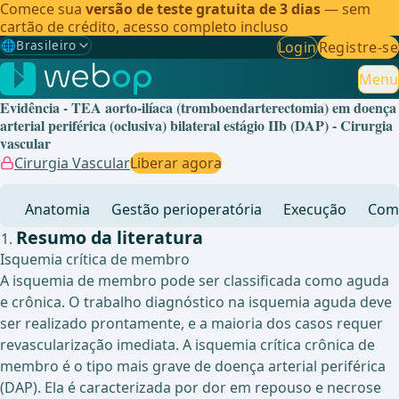
Comece sua
versão de teste gratuita de 3 dias
— sem
cartão de crédito, acesso completo incluso
🌐
Brasileiro
Login
Registre-se
Gewählte Sprache: Brasileiro
🇩🇪
Alemão
Menu
Evidência - TEA aorto-ilíaca (tromboendarterectomia) em doença
🇬🇧
Inglês
arterial periférica (oclusiva) bilateral estágio IIb (DAP) - Cirurgia
vascular
🇪🇸
Espanhol
Cirurgia Vascular
Liberar agora
🇧🇷
Brasileiro
✓
Anatomia
Gestão perioperatória
Execução
Comp
Resumo da literatura
Isquemia crítica de membro
A isquemia de membro pode ser classificada como aguda
e crônica. O trabalho diagnóstico na isquemia aguda deve
ser realizado prontamente, e a maioria dos casos requer
revascularização imediata. A isquemia crítica crônica de
membro é o tipo mais grave de doença arterial periférica
(DAP). Ela é caracterizada por dor em repouso e necrose