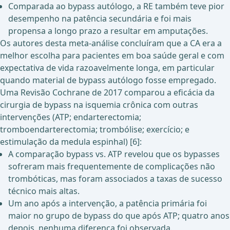
Comparada ao bypass autólogo, a RE também teve pior
desempenho na patência secundária e foi mais
propensa a longo prazo a resultar em amputações.
Os autores desta meta-análise concluíram que a CA era a
melhor escolha para pacientes em boa saúde geral e com
expectativa de vida razoavelmente longa, em particular
quando material de bypass autólogo fosse empregado.
Uma Revisão Cochrane de 2017 comparou a eficácia da
cirurgia de bypass na isquemia crônica com outras
intervenções (ATP; endarterectomia;
tromboendarterectomia; trombólise; exercício; e
estimulação da medula espinhal) [6]:
A comparação bypass vs. ATP revelou que os bypasses
sofreram mais frequentemente de complicações não
trombóticas, mas foram associados a taxas de sucesso
técnico mais altas.
Um ano após a intervenção, a patência primária foi
maior no grupo de bypass do que após ATP; quatro anos
depois, nenhuma diferença foi observada.