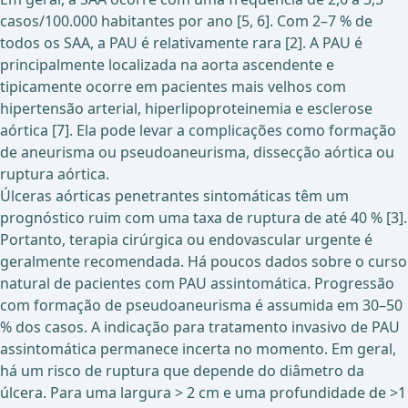
casos/100.000 habitantes por ano [5, 6]. Com 2–7 % de
todos os SAA, a PAU é relativamente rara [2]. A PAU é
principalmente localizada na aorta ascendente e
tipicamente ocorre em pacientes mais velhos com
hipertensão arterial, hiperlipoproteinemia e esclerose
aórtica [7]. Ela pode levar a complicações como formação
de aneurisma ou pseudoaneurisma, dissecção aórtica ou
ruptura aórtica.
Úlceras aórticas penetrantes sintomáticas têm um
prognóstico ruim com uma taxa de ruptura de até 40 % [3].
Portanto, terapia cirúrgica ou endovascular urgente é
geralmente recomendada. Há poucos dados sobre o curso
natural de pacientes com PAU assintomática. Progressão
com formação de pseudoaneurisma é assumida em 30–50
% dos casos. A indicação para tratamento invasivo de PAU
assintomática permanece incerta no momento. Em geral,
há um risco de ruptura que depende do diâmetro da
úlcera. Para uma largura > 2 cm e uma profundidade de >1