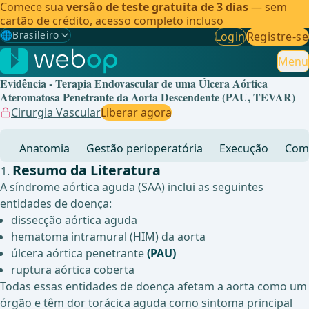
Comece sua
versão de teste gratuita de 3 dias
— sem
cartão de crédito, acesso completo incluso
🌐
Brasileiro
Login
Registre-se
Gewählte Sprache: Brasileiro
🇩🇪
Alemão
Menu
Evidência - Terapia Endovascular de uma Úlcera Aórtica
🇬🇧
Inglês
Ateromatosa Penetrante da Aorta Descendente (PAU, TEVAR)
Cirurgia Vascular
Liberar agora
🇪🇸
Espanhol
Anatomia
Gestão perioperatória
Execução
Comp
🇧🇷
Brasileiro
✓
Resumo da Literatura
A síndrome aórtica aguda (SAA) inclui as seguintes
entidades de doença:
dissecção aórtica aguda
hematoma intramural (HIM) da aorta
úlcera aórtica penetrante
(PAU)
ruptura aórtica coberta
Todas essas entidades de doença afetam a aorta como um
órgão e têm dor torácica aguda como sintoma principal