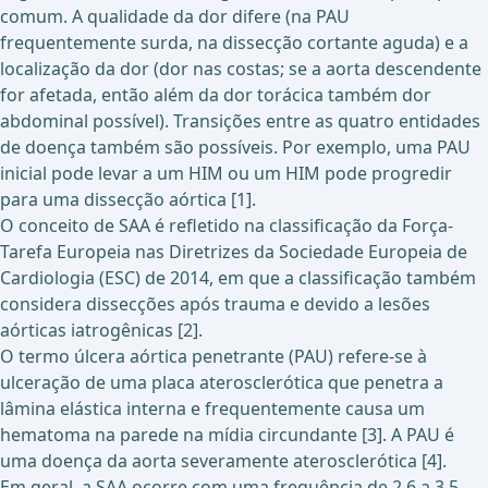
comum. A qualidade da dor difere (na PAU
frequentemente surda, na dissecção cortante aguda) e a
localização da dor (dor nas costas; se a aorta descendente
for afetada, então além da dor torácica também dor
abdominal possível). Transições entre as quatro entidades
de doença também são possíveis. Por exemplo, uma PAU
inicial pode levar a um HIM ou um HIM pode progredir
para uma dissecção aórtica [1].
O conceito de SAA é refletido na classificação da Força-
Tarefa Europeia nas Diretrizes da Sociedade Europeia de
Cardiologia (ESC) de 2014, em que a classificação também
considera dissecções após trauma e devido a lesões
aórticas iatrogênicas [2].
O termo úlcera aórtica penetrante (PAU) refere-se à
ulceração de uma placa aterosclerótica que penetra a
lâmina elástica interna e frequentemente causa um
hematoma na parede na mídia circundante [3]. A PAU é
uma doença da aorta severamente aterosclerótica [4].
Em geral, a SAA ocorre com uma frequência de 2,6 a 3,5