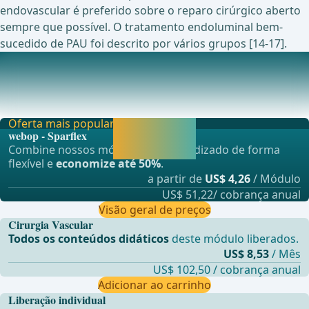
endovascular é preferido sobre o reparo cirúrgico aberto
sempre que possível. O tratamento endoluminal bem-
sucedido de PAU foi descrito por vários grupos [14-17].
Estudos em andamento atualmente sobre este tópico
Um Estudo Prospectivo, Multicêntrico, Não Cego, Não
Randomizado do RelayPro Thoracic Stent-Graft em
Oferta mais popular
Liberar agora e
webop - Sparflex
continuar
Combine nossos módulos de aprendizado de forma
aprendendo.
flexível e
economize até 50%
.
a partir de
US$ 4,26
/ Módulo
US$ 51,22/ cobrança anual
Visão geral de preços
Cirurgia Vascular
Todos os conteúdos didáticos
deste módulo liberados.
US$ 8,53
/ Mês
US$ 102,50 / cobrança anual
Adicionar ao carrinho
Liberação individual