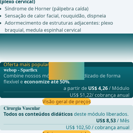
(plexo cervical)
Síndrome de Horner (pálpebra caída)
Sensação de calor facial, rouquidão, dispneia
Adormecimento de estruturas adjacentes: plexo
braquial, medula espinhal cervical
Anestesia
Anestesia geralAnestesia regional (plexo cervical) em
pacientes cooperativos; não em lesões carotíd
Oferta mais popular
Liberar agora e
webop - Sparflex
continuar
Combine nossos módulos de aprendizado de forma
aprendendo.
flexível e
economize até 50%
.
a partir de
US$ 4,26
/ Módulo
US$ 51,22/ cobrança anual
Visão geral de preços
Cirurgia Vascular
Todos os conteúdos didáticos
deste módulo liberados.
US$ 8,53
/ Mês
US$ 102,50 / cobrança anual