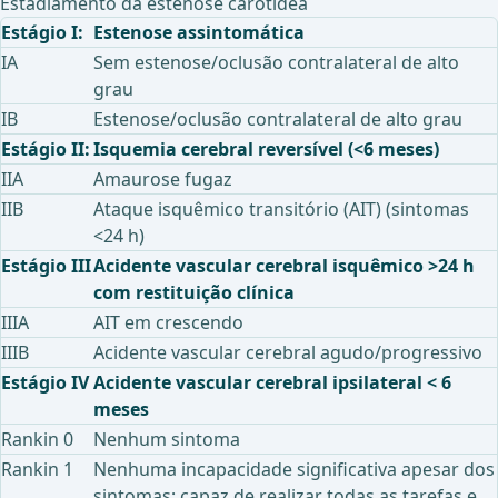
Estadiamento da estenose carotídea
Estágio I:
Estenose assintomática
IA
Sem estenose/oclusão contralateral de alto
grau
IB
Estenose/oclusão contralateral de alto grau
Estágio II:
Isquemia cerebral reversível (<6 meses)
IIA
Amaurose fugaz
IIB
Ataque isquêmico transitório (AIT) (sintomas
<24 h)
Estágio III
Acidente vascular cerebral isquêmico >24 h
com restituição clínica
IIIA
AIT em crescendo
IIIB
Acidente vascular cerebral agudo/progressivo
Estágio IV
Acidente vascular cerebral ipsilateral < 6
meses
Rankin 0
Nenhum sintoma
Rankin 1
Nenhuma incapacidade significativa apesar dos
sintomas; capaz de realizar todas as tarefas e