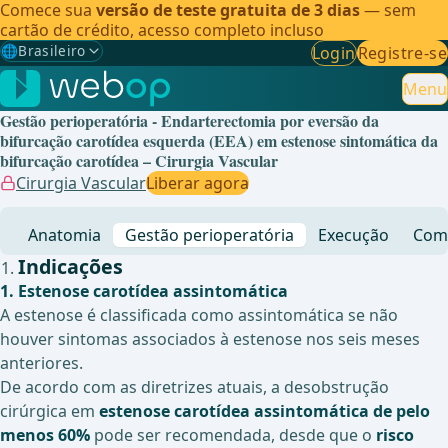
Comece sua
versão de teste gratuita de 3 dias
— sem
cartão de crédito, acesso completo incluso
🌐
Brasileiro
Login
Registre-se
Gewählte Sprache: Brasileiro
🇩🇪
Alemão
Menu
Gestão perioperatória - Endarterectomia por eversão da
🇬🇧
Inglês
bifurcação carotídea esquerda (EEA) em estenose sintomática da
bifurcação carotídea – Cirurgia Vascular
🇪🇸
Espanhol
Cirurgia Vascular
Liberar agora
🇧🇷
Brasileiro
✓
Anatomia
Gestão perioperatória
Execução
Comp
Indicações
1. Estenose carotídea assintomática
A estenose é classificada como assintomática se não
houver sintomas associados à estenose nos seis meses
anteriores.
De acordo com as diretrizes atuais, a desobstrução
cirúrgica em
estenose carotídea assintomática de pelo
menos 60%
pode ser recomendada, desde que o
risco