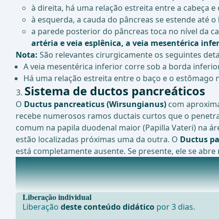
à direita, há uma relação estreita entre a cabeça e
à esquerda, a cauda do pâncreas se estende até o
a parede posterior do pâncreas toca no nível da c
artéria e veia esplênica, a veia mesentérica infer
Nota:
São relevantes cirurgicamente os seguintes det
A veia mesentérica inferior corre sob a borda inferi
Há uma relação estreita entre o baço e o estômago na
Sistema de ductos pancreáticos
O
Ductus pancreaticus (Wirsungianus)
com aproximad
recebe numerosos ramos ductais curtos que o penetram
comum na papila duodenal maior (Papilla Vateri) na á
estão localizadas próximas uma da outra. O
Ductus pa
está completamente ausente. Se presente, ele se abre n
Suprimento vascular
O suprimento vascular do p&#xE2;ncreas &#xE9; gara
Liberação individual
Liberação
deste conteúdo didático
por 3 dias.