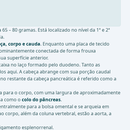
5 – 80 gramas. Está localizado no nível da 1ª e 2ª
a.
ça, corpo e cauda
. Enquanto uma placa de tecido
redominantemente conectada de forma frouxa
a superfície anterior.
encaixa no laço formado pelo duodeno. Tanto as
dos aqui. A cabeça abrange com sua porção caudal
e no restante da cabeça pancreática é referido como a
beça para o corpo, com uma largura de aproximadamente
ida como o
colo do pâncreas
.
entralmente para a bolsa omental e se arqueia em
 corpo, além da coluna vertebral, estão a aorta, a
ligamento esplenorrenal.