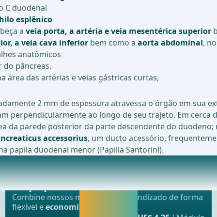
 o C duodenal
hilo esplênico
abeça a
veia porta, a artéria e veia mesentérica superior
b
ior, a veia cava inferior
bem como a
aorta abdominal
, n
alhes anatômicos
or do pâncreas.
 área das artérias e veias gástricas curtas,
amente 2 mm de espessura atravessa o órgão em sua exten
 perpendicularmente ao longo de seu trajeto. Em cerca de
rea da parede posterior da parte descendente do duodeno; 
ncreaticus accessorius
, um ducto acessório, frequentem
a papila duodenal menor (Papilla Santorini).
Oferta mais popular
ntido por numerosos vasos.Cabe&#xE7;a: O suprimen
webop - Sparflex
Liberar agora e
Combine nossos módulos de aprendizado de forma
continuar
flexível e
economize até 50%
.
aprendendo.