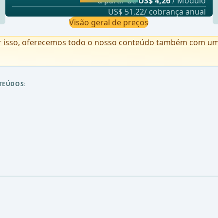
a partir de
US$ 4,26
/ Módulo
US$ 51,22/ cobrança anual
Visão geral de preços
r isso, oferecemos todo o nosso conteúdo também com uma 
TEÚDOS: