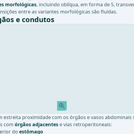
es morfológicas
, incluindo oblíqua, em forma de S, trans
sições entre as variantes morfológicas são fluidas.
gãos e condutos
m estreita proximidade com os órgãos e vasos abdominais 
ões com
órgãos adjacentes
e vias retroperitoneais:
terior do
estômago