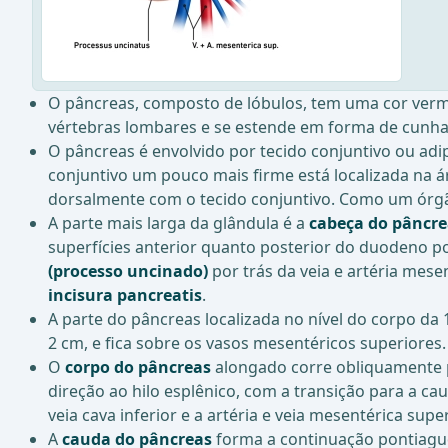
O pâncreas, composto de lóbulos, tem uma cor ver
vértebras lombares e se estende em forma de cunha 
O pâncreas é envolvido por tecido conjuntivo ou adi
conjuntivo um pouco mais firme está localizada na 
dorsalmente com o tecido conjuntivo. Como um órgão 
A parte mais larga da glândula é a
cabeça do pâncre
superfícies anterior quanto posterior do duodeno p
(processo uncinado)
por trás da veia e artéria mese
incisura pancreatis
.
A parte do pâncreas localizada no nível do corpo d
2 cm, e fica sobre os vasos mesentéricos superiores
O
corpo do pâncreas
alongado corre obliquamente pa
direção ao hilo esplênico, com a transição para a c
veia cava inferior e a artéria e veia mesentérica super
A
cauda do pâncreas
forma a continuação pontiagud