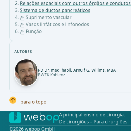
Relações espaciais com outros órgãos e condutos
Sistema de ductos pancreáticos
Suprimento vascular
Vasos linfáticos e linfonodos
Função
AUTORES
PD Dr. med. habil. Arnulf G. Willms, MBA
BWZK Koblenz
para o topo
A principal ensino de cirurgia.
De cirurgiões – Para cirurgiões.
©️2026 webop GmbH