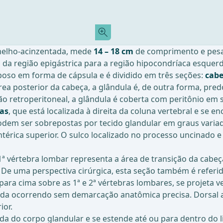
melho-acinzentada, mede
14 – 18 cm
de comprimento e pesa 6
da região epigástrica para a região hipocondríaca esquerd
poso em forma de cápsula e é dividido em três seções:
cabe
área posterior da cabeça, a glândula é, de outra forma, p
retroperitoneal, a glândula é coberta com peritônio em su
as
, que está localizada à direita da coluna vertebral e se 
odem ser sobrepostas por tecido glandular em graus varia
ntérica superior. O sulco localizado no processo uncinado 
a 1ª vértebra lombar representa a área de transição da ca
. De uma perspectiva cirúrgica, esta seção também é refer
ra cima sobre as 1ª e 2ª vértebras lombares, se projeta v
auda ocorrendo sem demarcação anatômica precisa. Dorsal ao
ior.
a do corpo glandular e se estende até ou para dentro do 