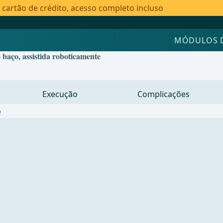
artão de crédito, acesso completo incluso
MÓDULOS 
baço, assistida roboticamente
Execução
Complicações
e