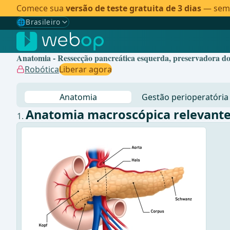
Comece sua
versão de teste gratuita de 3 dias
— sem c
🌐
Brasileiro
Gewählte Sprache: Brasileiro
🇩🇪
Alemão
Anatomia - Ressecção pancreática esquerda, preservadora do 
🇬🇧
Inglês
Robótica
Liberar agora
🇪🇸
Espanhol
Anatomia
Gestão perioperatória
🇧🇷
Brasileiro
✓
Anatomia macroscópica relevant