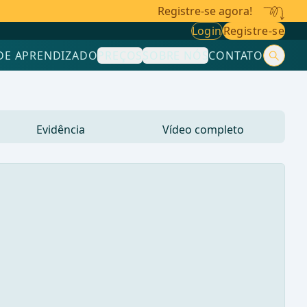
Registre-se agora!
Login
Registre-se
DE APRENDIZADO
PREÇOS
SOBRE NÓS
CONTATO
Evidência
Vídeo completo